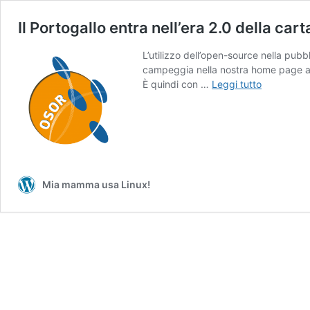
Il Portogallo entra nell’era 2.0 della c
L’utilizzo dell’open-source nella pu
campeggia nella nostra home page a tu
Il
È quindi con …
Leggi tutto
Portogallo
entra
nell’era
2.0
della
carta
Mia mamma usa Linux!
d’identità
digitale
mediante
un
middlewar
open-
source