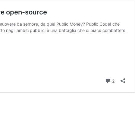
ware open-source
promuovere da sempre, da quel Public Money? Public Code! che
rto negli ambiti pubblici è una battaglia che ci piace combattere.
Commenti
2