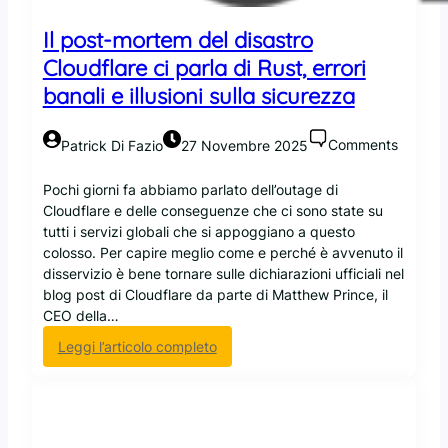
L
i
Il post-mortem del disastro
n
Cloudflare ci parla di Rust, errori
u
banali e illusioni sulla sicurezza
x
,
e
Comments
Patrick Di Fazio
27 Novembre 2025
f
e
Pochi giorni fa abbiamo parlato dell’outage di
s
Cloudflare e delle conseguenze che ci sono state su
t
tutti i servizi globali che si appoggiano a questo
e
colosso. Per capire meglio come e perché è avvenuto il
g
disservizio è bene tornare sulle dichiarazioni ufficiali nel
g
blog post di Cloudflare da parte di Matthew Prince, il
i
CEO della…
a
c
:
Leggi l’articolo completo
o
I
n
l
l
p
a
o
s