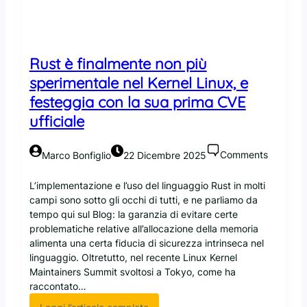
n
a
s
t
Rust è finalmente non più
e
r
sperimentale nel Kernel Linux, e
i
festeggia con la sua prima CVE
s
ufficiale
c
h
i
Comments
Marco Bonfiglio
22 Dicembre 2025
,
e
L’implementazione e l’uso del linguaggio Rust in molti
n
campi sono sotto gli occhi di tutti, e ne parliamo da
o
tempo qui sul Blog: la garanzia di evitare certe
n
problematiche relative all’allocazione della memoria
t
alimenta una certa fiducia di sicurezza intrinseca nel
u
linguaggio. Oltretutto, nel recente Linux Kernel
t
Maintainers Summit svoltosi a Tokyo, come ha
t
raccontato…
i
: