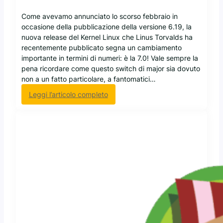
a
f
r
i
Come avevamo annunciato lo scorso febbraio in
e
u
occasione della pubblicazione della versione 6.19, la
s
m
nuova release del Kernel Linux che Linus Torvalds ha
t
e
recentemente pubblicato segna un cambiamento
a
d
importante in termini di numeri: è la 7.0! Vale sempre la
G
i
pena ricordare come questo switch di major sia dovuto
N
b
non a un fatto particolare, a fantomatici…
U
u
:
Leggi l’articolo completo
g
E
g
c
e
c
n
o
e
a
r
v
a
o
t
i
i
L
d
i
a
n
l
u