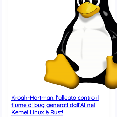
e
i
n
t
o
p
p
o
p
e
r
l
’
a
d
o
z
i
Kroah-Hartman: l’alleato contro il
o
fiume di bug generati dall’AI nel
n
e
Kernel Linux è Rust!
d