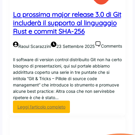
t
o
La prossima major release 3.0 di Git
r
includerà il supporto al linguaggio
i
Rust e commit SHA-256
s
o
l
Comments
Raoul Scarazzini
23 Settembre 2025
v
e
Il software di version control distribuito Git non ha certo
r
bisogno di presentazioni, qui sul portale abbiamo
e
addirittura coperto una serie in tre puntate che si
t
intitola “Git & Tricks – Pillole di source code
u
management” che introduce lo strumento e promuove
t
alcune best practice: Altra cosa che non servirebbe
t
ripetere è che è stato…
i
i
:
Leggi l’articolo completo
p
L
r
a
o
p
b
r