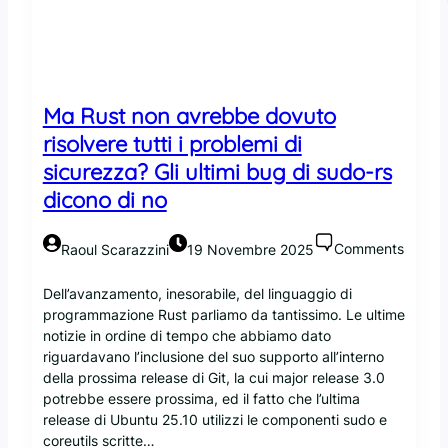
,
e
r
r
o
Ma Rust non avrebbe dovuto
r
i
risolvere tutti i problemi di
b
sicurezza? Gli ultimi bug di sudo-rs
a
dicono di no
n
a
l
Comments
Raoul Scarazzini
19 Novembre 2025
i
e
Dell’avanzamento, inesorabile, del linguaggio di
i
programmazione Rust parliamo da tantissimo. Le ultime
l
notizie in ordine di tempo che abbiamo dato
l
riguardavano l’inclusione del suo supporto all’interno
u
della prossima release di Git, la cui major release 3.0
s
potrebbe essere prossima, ed il fatto che l’ultima
i
release di Ubuntu 25.10 utilizzi le componenti sudo e
o
coreutils scritte…