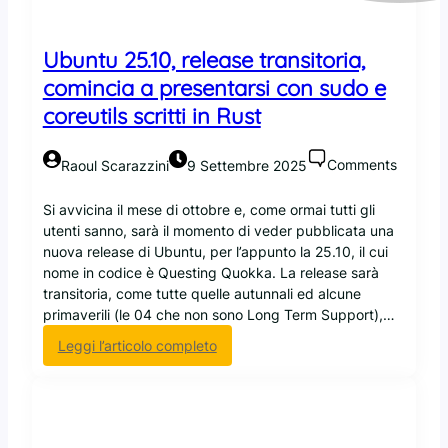
t
d
i
i
m
G
Ubuntu 25.10, release transitoria,
i
i
comincia a presentarsi con sudo e
b
t
u
i
coreutils scritti in Rust
g
n
d
c
Comments
Raoul Scarazzini
9 Settembre 2025
i
l
s
u
Si avvicina il mese di ottobre e, come ormai tutti gli
u
d
utenti sanno, sarà il momento di veder pubblicata una
d
e
nuova release di Ubuntu, per l’appunto la 25.10, il cui
o
r
nome in codice è Questing Quokka. La release sarà
-
à
transitoria, come tutte quelle autunnali ed alcune
r
i
primaverili (le 04 che non sono Long Term Support),…
s
l
d
s
:
Leggi l’articolo completo
i
u
U
c
p
b
o
p
u
n
o
n
o
r