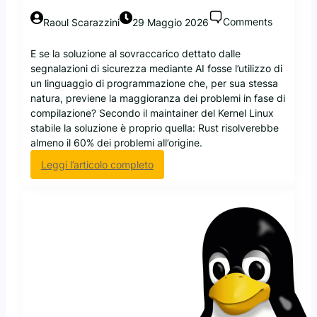
e
Comments
Raoul Scarazzini
29 Maggio 2026
l
l
E se la soluzione al sovraccarico dettato dalle
e
segnalazioni di sicurezza mediante AI fosse l’utilizzo di
R
un linguaggio di programmazione che, per sua stessa
u
natura, previene la maggioranza dei problemi in fase di
s
compilazione? Secondo il maintainer del Kernel Linux
t
stabile la soluzione è proprio quella: Rust risolverebbe
C
almeno il 60% dei problemi all’origine.
o
r
:
Leggi l’articolo completo
e
K
u
r
t
o
i
a
l
h
s
-
i
H
n
a
U
r
b
t