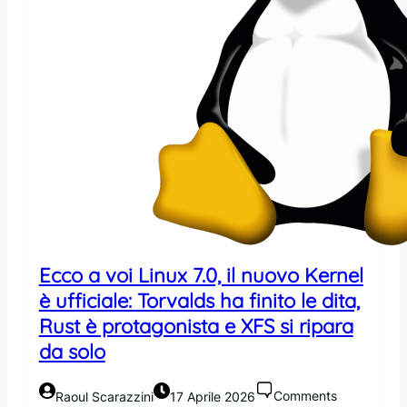
u
m
n
a
t
n
u
:
:
l
i
’
l
a
c
l
o
l
m
e
a
a
n
t
d
o
o
c
Ecco a voi Linux 7.0, il nuovo Kernel
c
o
p
è ufficiale: Torvalds ha finito le dita,
n
p
t
Rust è protagonista e XFS si ripara
e
r
da solo
r
o
o
i
r
l
Comments
Raoul Scarazzini
17 Aprile 2026