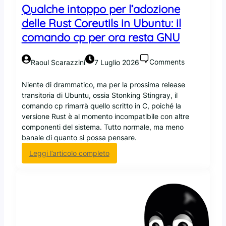
Qualche intoppo per l’adozione
delle Rust Coreutils in Ubuntu: il
comando cp per ora resta GNU
Comments
Raoul Scarazzini
7 Luglio 2026
Niente di drammatico, ma per la prossima release
transitoria di Ubuntu, ossia Stonking Stingray, il
comando cp rimarrà quello scritto in C, poiché la
versione Rust è al momento incompatibile con altre
componenti del sistema. Tutto normale, ma meno
banale di quanto si possa pensare.
:
Leggi l’articolo completo
Q
u
a
l
c
h