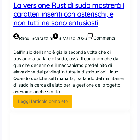
La versione Rust di sudo mostrerà i
n
i
caratteri inseriti con asterischi, e
s
non tutti ne sono entusiasti
t
a
e
Comments
Raoul Scarazzini
3 Marzo 2026
X
F
Dall’inizio dell’anno è già la seconda volta che ci
S
troviamo a parlare di sudo, ossia il comando che da
s
qualche decennio è il meccanismo predefinito di
i
elevazione dei privilegi in tutte le distribuzioni Linux.
r
Quando qualche settimana fa, parlando del maintainer
i
di sudo in cerca di aiuto per la gestione del progetto,
p
avevamo anche scritto…
a
:
Leggi l’articolo completo
r
L
a
a
d
v
a
e
s
r
o