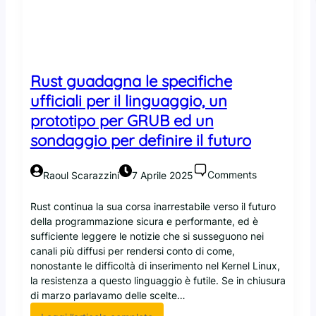
a
r
s
i
c
Rust guadagna le specifiche
o
n
ufficiali per il linguaggio, un
s
prototipo per GRUB ed un
u
sondaggio per definire il futuro
d
o
e
Comments
Raoul Scarazzini
7 Aprile 2025
c
o
Rust continua la sua corsa inarrestabile verso il futuro
r
della programmazione sicura e performante, ed è
e
sufficiente leggere le notizie che si susseguono nei
u
canali più diffusi per rendersi conto di come,
t
nonostante le difficoltà di inserimento nel Kernel Linux,
i
la resistenza a questo linguaggio è futile. Se in chiusura
l
di marzo parlavamo delle scelte…
s