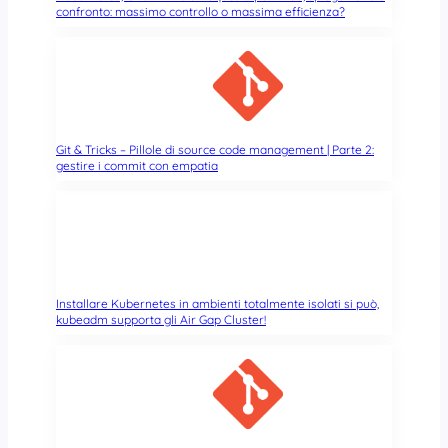
G
confronto: massimo controllo o massima efficienza?
R
U
B
e
d
u
n
Git & Tricks – Pillole di source code management | Parte 2:
gestire i commit con empatia
s
o
n
d
a
g
g
Installare Kubernetes in ambienti totalmente isolati si può,
i
kubeadm supporta gli Air Gap Cluster!
o
p
e
r
d
e