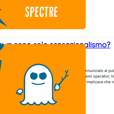
own sono solo sensazionalismo?
Comments
018
uramente dominato dal caso Spectre e Meltdown: annunciato al pu
causato delle correzioni da applicare a tutti i sistemi operativi; l
ra varie piattaforme (Intel ed AMD, x86 ed ARM), implicava che
a furia non era…