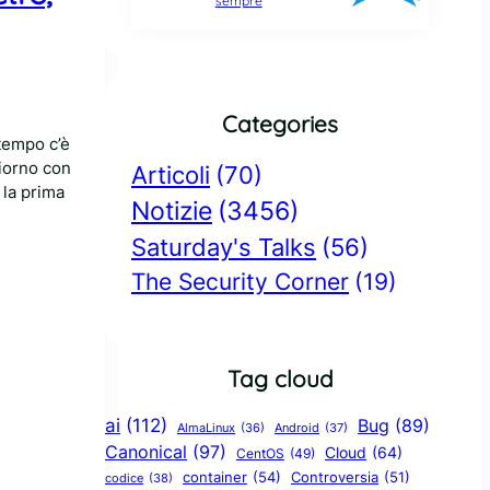
sempre
Categories
tempo c’è
giorno con
Articoli
(70)
 la prima
Notizie
(3456)
Saturday's Talks
(56)
The Security Corner
(19)
Tag cloud
ai
(112)
Bug
(89)
AlmaLinux
(36)
Android
(37)
Canonical
(97)
Cloud
(64)
CentOS
(49)
container
(54)
Controversia
(51)
codice
(38)