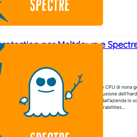
protection per Meltdown e Spectre
Comments
18
l Fall Desktop Launch Event, Intel ha presentato le CPU di nona 
 le innumerevoli novità spicca sicuramente l’inclusione dell’ha
nti di Spectre e Meltdown, come già annunciato dall’azienda lo s
ors include protections for the security vulnerabilities…