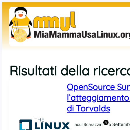
Risultati della rice
OpenSource Summ
l’atteggiamento
di Torvalds
5 Settemb
Raoul Scarazzini