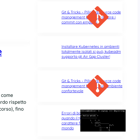
Git & Tricks – Pillole di source code
management | Parte 2: gestire i
commit con empatia
Installare Kubernetes in ambienti
e
totalmente isolati si può, kubeadm
supporta gli Air Gap Cluster!
Git & Tricks – Pillole di source code
management | Parte 1: un ambiente
confortevole
te come
rdo rispetto
corso), fino
Errori di battitura nel terminale:
quando il typo di un singolo
carattere fa tutta la differenza del
mondo