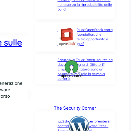
nulla senza la riproducibilità delle
build
Saturday’s Talks: OpenStack entra
nella Linux Foundation, che
differenza c’è tra opportunità e
 sulle
ultima spiaggia?
Saturday’s Talks: l’open-source ha
davvero bisogno di Dittatori?
Empatia e Dittatura sono un
ossimoro, ma solo la prima ci
salverà!
generazione
rdware
corso
The Security Corner
wp2shell: due CVE per prendere il
controllo di un sito WordPress…
Senza alcun account!