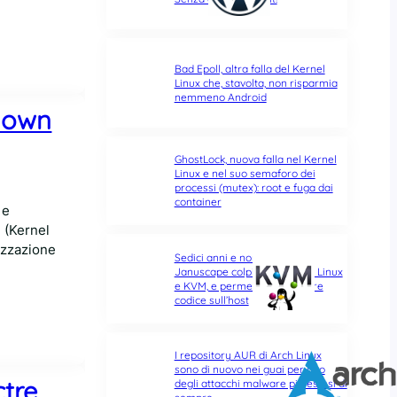
Bad Epoll, altra falla del Kernel
Linux che, stavolta, non risparmia
nemmeno Android
tdown
GhostLock, nuova falla nel Kernel
Linux e nel suo semaforo dei
processi (mutex): root e fuga dai
container
 e
 (Kernel
mizzazione
Sedici anni e non sentirli:
Januscape colpisce il Kernel Linux
e KVM, e permette di eseguire
codice sull’host
I repository AUR di Arch Linux
sono di nuovo nei guai per uno
tre,
degli attacchi malware più estesi di