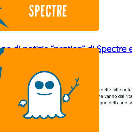
ione di notizie “pratica” di Spectre 
Comments
braio 2018
 al meglio la situazione scatenata dalla scoperta delle falle no
lato parecchio. Molte sono state le critiche, che vanno dal rita
t Zero di Google (che avvisò Intel della falla a Giugno dell’anno s