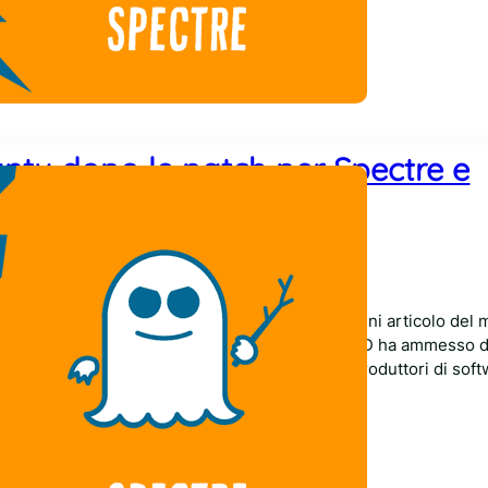
ntu dopo le patch per Spectre e
Comments
018
tre e Meltdown sono al centro di praticamente ogni articolo del 
o tutte le CPU Intel ed AMD (sì, alla fine anche AMD ha ammesso 
ectre) e trattandosi di falle a livello hardware, i produttori di so