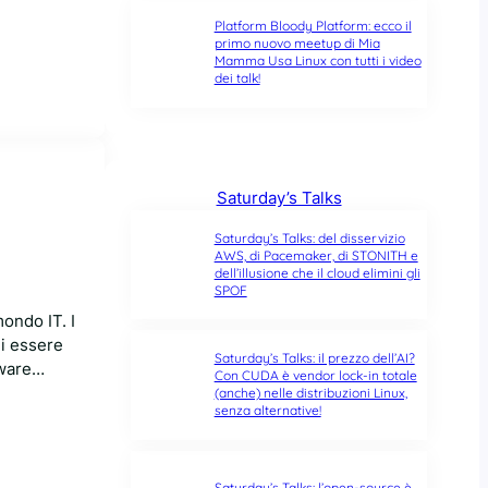
Platform Bloody Platform: ecco il
primo nuovo meetup di Mia
Mamma Usa Linux con tutti i video
dei talk!
Saturday’s Talks
Saturday’s Talks: del disservizio
AWS, di Pacemaker, di STONITH e
dell’illusione che il cloud elimini gli
SPOF
mondo IT. I
di essere
Saturday’s Talks: il prezzo dell’AI?
ftware…
Con CUDA è vendor lock-in totale
(anche) nelle distribuzioni Linux,
senza alternative!
Saturday’s Talks: l’open-source è