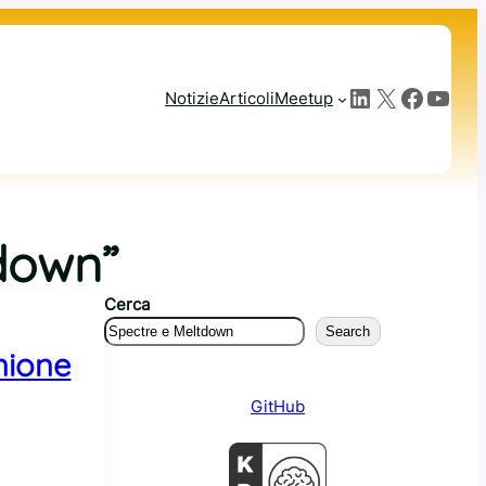
LinkedIn
X
Facebook
YouTube
Notizie
Articoli
Meetup
tdown”
Cerca
Search
nione
GitHub