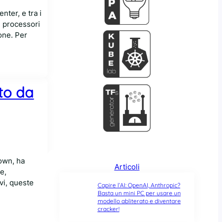
ter, e tra i
i processori
one. Per
tto da
down, ha
Articoli
e,
vi, queste
Capire l’AI: OpenAI, Anthropic?
Basta un mini PC per usare un
modello abliterato e diventare
cracker!