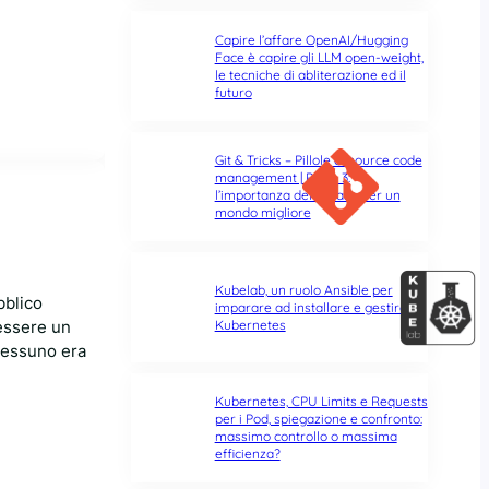
Capire l’affare OpenAI/Hugging
Face è capire gli LLM open-weight,
le tecniche di abliterazione ed il
futuro
Git & Tricks – Pillole di source code
management | Parte 3:
l’importanza del rebase per un
mondo migliore
Kubelab, un ruolo Ansible per
bblico
imparare ad installare e gestire
Kubernetes
’essere un
 nessuno era
Kubernetes, CPU Limits e Requests
per i Pod, spiegazione e confronto:
massimo controllo o massima
efficienza?