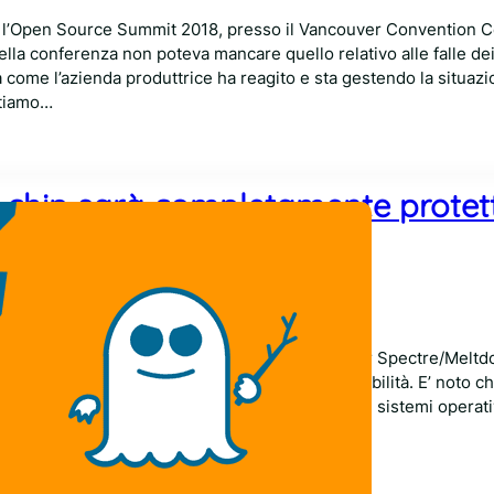
o l’Open Source Summit 2018, presso il Vancouver Convention Cen
 della conferenza non poteva mancare quello relativo alle falle de
 come l’azienda produttrice ha reagito e sta gestendo la situazi
rtiamo…
mo chip sarà completamente prote
down
Comments
rzo 2018
na Intel, nell’occhio del ciclone da inizio anno per Spectre/Melt
ranno completamente protetti da queste vulnerabilità. E’ noto ch
iluppate ed oramai disponibili per -quasi- tutti i sistemi operati
che, quindi, per quanto una patch software…