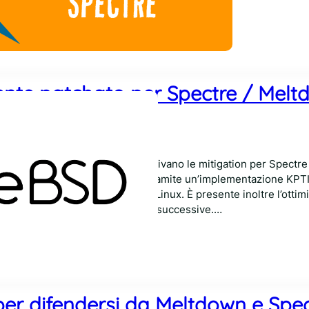
nte patchato per Spectre / Mel
Comments
018
i ritardo, anche su FreeBSD arrivano le mitigation per Spectre
tch Meltdown per le CPU Intel tramite un’implementazione KPTI
uella utilizzata dalle altre distro Linux. È presente inoltre l’otti
ier) per le CPU Intel Westmere e successive.…
per difendersi da Meltdown e Spec