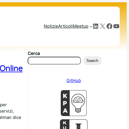
LinkedIn
X
Facebook
YouTube
Notizie
Articoli
Meetup
Cerca
Search
 Online
GitHub
 per
ervizi,
allman dice