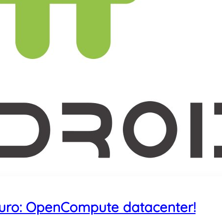
droid acquistabile per 300$ e che permette di modificare norma
turo: OpenCompute datacenter!