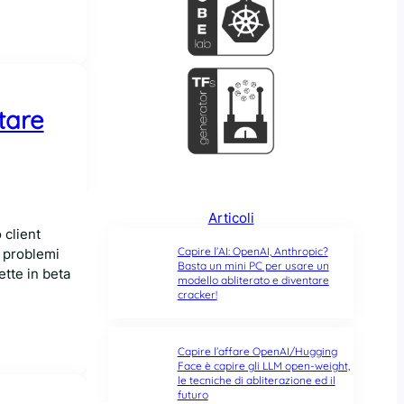
tare
Articoli
 client
Capire l’AI: OpenAI, Anthropic?
i problemi
Basta un mini PC per usare un
ette in beta
modello abliterato e diventare
cracker!
Capire l’affare OpenAI/Hugging
Face è capire gli LLM open-weight,
le tecniche di abliterazione ed il
futuro