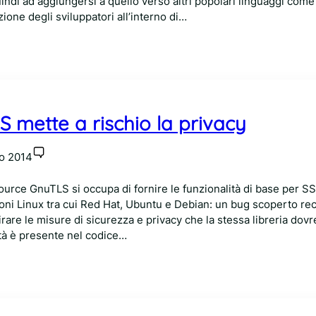
uindi ad aggiungersi a quello verso altri popolari linguaggi come
zione degli sviluppatori all’interno di…
 mette a rischio la privacy
o 2014
 source GnuTLS si occupa di fornire le funzionalità di base per S
ioni Linux tra cui Red Hat, Ubuntu e Debian: un bug scoperto r
girare le misure di sicurezza e privacy che la stessa libreria dov
ità è presente nel codice…