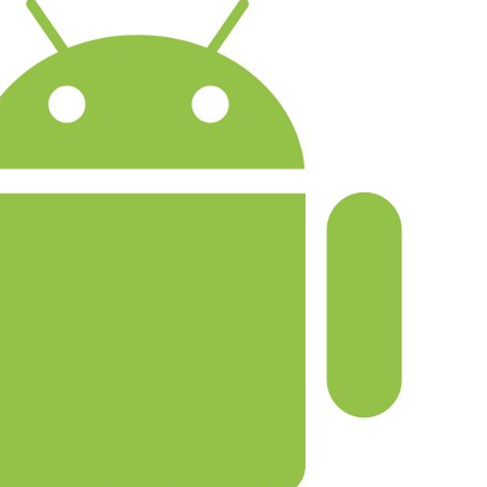
t per creare malware Android da u
azione
o 2014
ybercriminali hanno iniziato a guardare al mobile come nuova sp
lleciti profitti: la proliferazione di dispositivi e la numerosità di
anno facilitato questo processo. Ieri è comparso nel mercato u