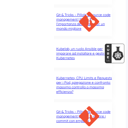
Git & Tricks – Pillole di source code
management | Parte 3:
l’importanza del rebase per un
mondo migliore
Kubelab, un ruolo Ansible per
imparare ad installare e gestire
Kubernetes
na
Kubernetes, CPU Limits e Requests
per i Pod, spiegazione e confronto:
massimo controllo o massima
efficienza?
iaggia per
Git & Tricks – Pillole di source code
management | Parte 2: gestire i
commit con empatia
nderground