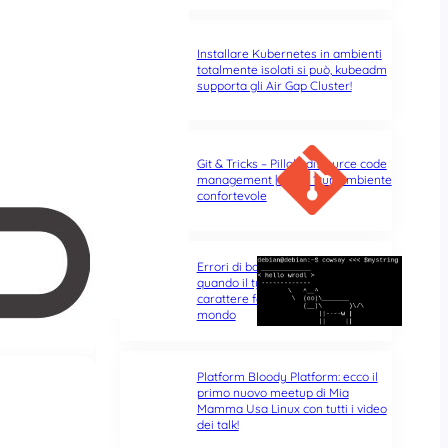
li
Installare Kubernetes in ambienti
totalmente isolati si può, kubeadm
supporta gli Air Gap Cluster!
Git & Tricks – Pillole di source code
management | Parte 1: un ambiente
confortevole
Errori di battitura nel terminale:
quando il typo di un singolo
carattere fa tutta la differenza del
mondo
Platform Bloody Platform: ecco il
primo nuovo meetup di Mia
Mamma Usa Linux con tutti i video
dei talk!