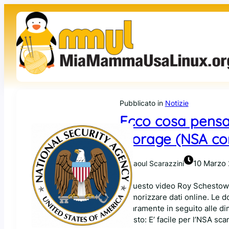
Vai
al
contenuto
Pubblicato in
Notizie
Ecco cosa pensa R
Storage (NSA c
10 Marzo
Raoul Scarazzini
In questo video Roy Schestowit
memorizzare dati online. Le do
chiaramente in seguito alle dim
questo: E’ facile per l’NSA sc