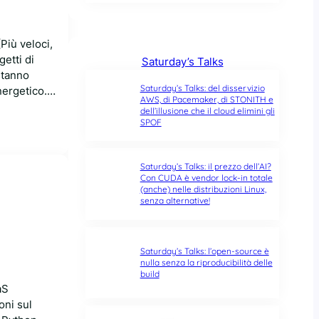
Più veloci,
getti di
Saturday’s Talks
stanno
Saturday’s Talks: del disservizio
nergetico.…
AWS, di Pacemaker, di STONITH e
dell’illusione che il cloud elimini gli
SPOF
Saturday’s Talks: il prezzo dell’AI?
Con CUDA è vendor lock-in totale
(anche) nelle distribuzioni Linux,
senza alternative!
Saturday’s Talks: l’open-source è
nulla senza la riproducibilità delle
build
aS
oni sul