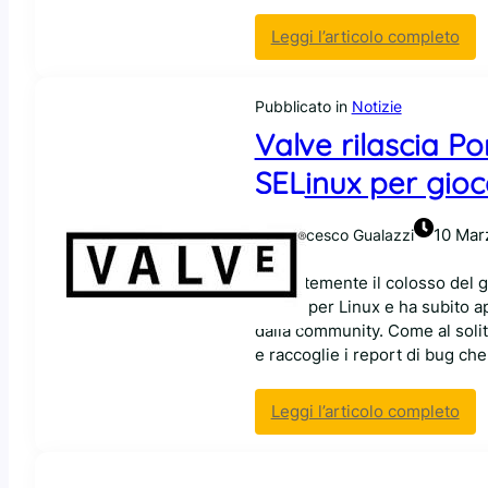
:
Leggi l’articolo completo
E
c
Pubblicato in
Notizie
c
o
Valve rilascia Po
c
SELinux per gioc
o
s
a
10 Mar
Francesco Gualazzi
p
e
Recentemente il colosso del ga
n
Steam per Linux e ha subito ap
s
dalla community. Come al solito
a
e raccoglie i report di bug ch
R
i
:
Leggi l’articolo completo
c
V
h
a
a
l