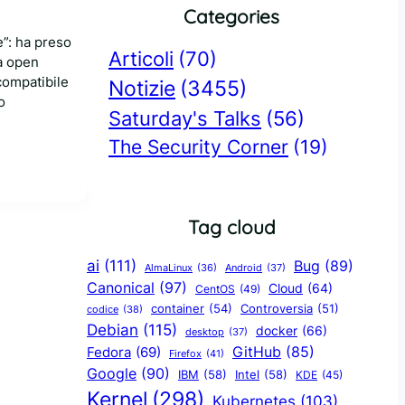
Categories
e”: ha preso
Articoli
(70)
à open
compatibile
Notizie
(3455)
o
Saturday's Talks
(56)
The Security Corner
(19)
Tag cloud
ai
(111)
Bug
(89)
AlmaLinux
(36)
Android
(37)
Canonical
(97)
Cloud
(64)
CentOS
(49)
container
(54)
Controversia
(51)
codice
(38)
Debian
(115)
docker
(66)
desktop
(37)
GitHub
(85)
Fedora
(69)
Firefox
(41)
Google
(90)
IBM
(58)
Intel
(58)
KDE
(45)
Kernel
(298)
Kubernetes
(103)