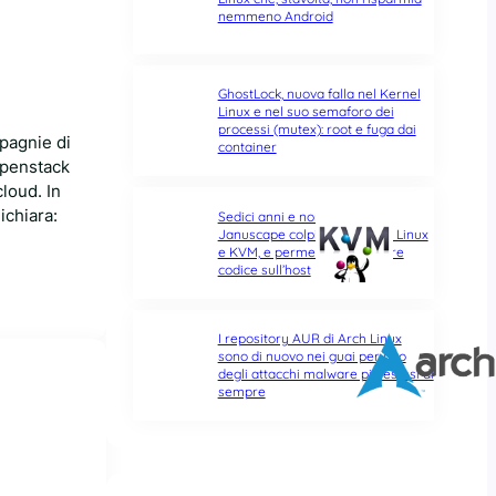
nemmeno Android
GhostLock, nuova falla nel Kernel
Linux e nel suo semaforo dei
processi (mutex): root e fuga dai
pagnie di
container
Openstack
loud. In
ichiara:
Sedici anni e non sentirli:
Januscape colpisce il Kernel Linux
e KVM, e permette di eseguire
codice sull’host
I repository AUR di Arch Linux
sono di nuovo nei guai per uno
degli attacchi malware più estesi di
sempre