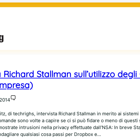
ichard Stallman sull’utilizzo degli
ompresa)
 2014
z, di techrighs, intervista Richard Stallman in merito ai sistemi
mande sono volte a capire se ci si può fidare o meno di questi s
ostrate intrusioni nella privacy effettuate dall’NSA: In breve St
andagliare qualsiasi cosa passi per Dropbox e…