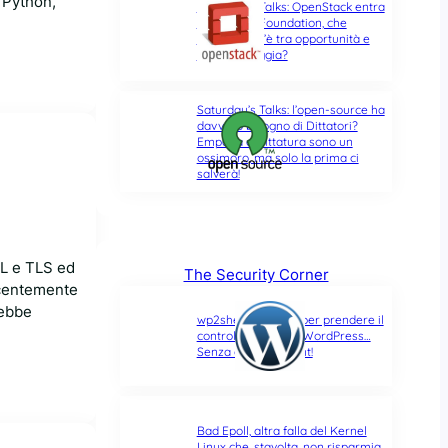
 Python,
Saturday’s Talks: OpenStack entra
nella Linux Foundation, che
differenza c’è tra opportunità e
ultima spiaggia?
Saturday’s Talks: l’open-source ha
davvero bisogno di Dittatori?
Empatia e Dittatura sono un
ossimoro, ma solo la prima ci
salverà!
SL e TLS ed
The Security Corner
ecentemente
rebbe
wp2shell: due CVE per prendere il
controllo di un sito WordPress…
Senza alcun account!
Bad Epoll, altra falla del Kernel
Linux che, stavolta, non risparmia