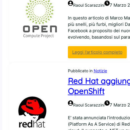
l
r
(
7 Marzo 
Raoul Scarazzini
i
c
N
t
r
S
In questo articolo di Marco Mag
a
e
A
più snelli, più furbi, migliori 
r
a
c
Facebook a proposito dei nuov
e
r
o
evolvendo, basandosi sul para
S
e
m
E
m
p
L
:
Leggi l’articolo completo
a
r
i
U
l
e
n
n
w
s
u
Pubblicato in
Notizie
p
a
a
x
a
Red Hat aggiunge
r
)
p
s
e
OpenShift
e
s
A
r
o
n
g
n
d
7 Marzo 
Raoul Scarazzini
i
e
r
o
l
o
E’ stata annunciata l’introduzi
c
f
i
(Platform As A Service) di Red H
a
u