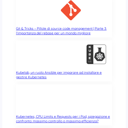
l
p
r
o
p
Git & Tricks – Pillole di source code management | Parte 3:
r
l’importanza del rebase per un mondo migliore
i
o
c
l
o
u
Kubelab, un ruolo Ansible per imparare ad installare e
d
gestire Kubernetes
Kubernetes, CPU Limits e Requests per i Pod, spiegazione e
confronto: massimo controllo o massima efficienza?