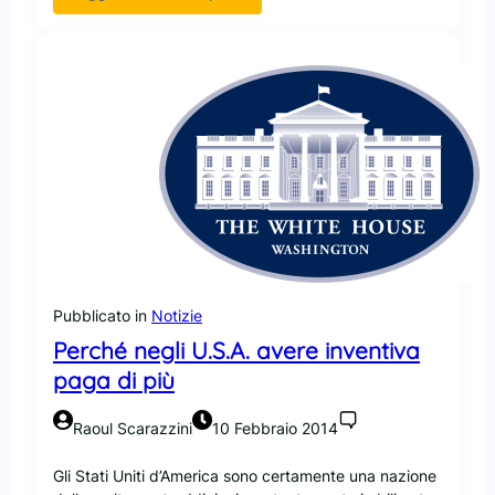
T
f
h
a
e
c
d
e
a
n
y
d
w
o
e
p
f
a
i
r
g
t
h
n
t
e
b
Pubblicato in
Notizie
r
a
s
Perché negli U.S.A. avere inventiva
c
h
paga di più
k
i
:
p
Raoul Scarazzini
10 Febbraio 2014
a
c
n
o
Gli Stati Uniti d’America sono certamente una nazione
c
n