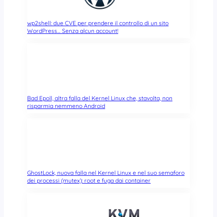
wp2shell: due CVE per prendere il controllo di un sito
WordPress… Senza alcun account!
Bad Epoll, altra falla del Kernel Linux che, stavolta, non
risparmia nemmeno Android
GhostLock, nuova falla nel Kernel Linux e nel suo semaforo
dei processi (mutex): root e fuga dai container