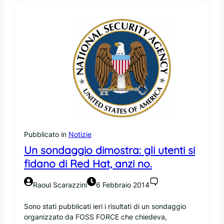
n
l
o
a
s
v
c
i
a
d
n
e
n
o
e
c
r
o
d
n
i
f
v
e
u
r
Pubblicato in
Notizie
l
e
Un sondaggio dimostra: gli utenti si
n
n
fidano di Red Hat, anzi no.
e
z
r
a
a
Raoul Scarazzini
6 Febbraio 2014
b
i
Sono stati pubblicati ieri i risultati di un sondaggio
l
organizzato da FOSS FORCE che chiedeva,