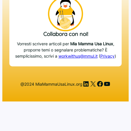
Collabora con noi!
Vorresti scrivere articoli per
Mia Mamma Usa Linux
,
proporre temi o segnalare problematiche? È
semplicissimo, scrivi a
workwithus@mmul.it
(
Privacy
)
LinkedIn
X
Facebook
YouTub
@2024 MiaMammaUsaLinux.org