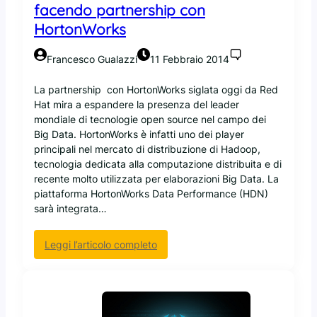
facendo partnership con
HortonWorks
Francesco Gualazzi
11 Febbraio 2014
La partnership con HortonWorks siglata oggi da Red
Hat mira a espandere la presenza del leader
mondiale di tecnologie open source nel campo dei
Big Data. HortonWorks è infatti uno dei player
principali nel mercato di distribuzione di Hadoop,
tecnologia dedicata alla computazione distribuita e di
recente molto utilizzata per elaborazioni Big Data. La
piattaforma HortonWorks Data Performance (HDN)
sarà integrata…
:
Leggi l’articolo completo
R
e
d
H