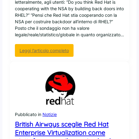
i
letteralmente, agli utenti: “Do you think Red Hat is
t
cooperating with the NSA by building back doors into
à
RHEL?” “Pensi che Red Hat stia cooperando con la
J
NSA per costruire backdoor all’interno di RHEL?”
a
Posto che il sondaggio non ha valore
v
legale/reale/statistico/globale in quanto organizzato…
a
p
:
Leggi l’articolo completo
r
U
o
n
m
s
o
o
s
n
s
d
o
a
d
g
a
g
R
Pubblicato in
Notizie
i
e
o
British Airways sceglie Red Hat
d
d
H
Enterprise Virtualization come
i
a