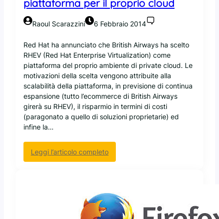
piattaforma per il proprio cloud
m
t
o
Raoul Scarazzini
6 Febbraio 2014
s
t
r
Red Hat ha annunciato che British Airways ha scelto
a
RHEV (Red Hat Enterprise Virtualization) come
:
piattaforma del proprio ambiente di private cloud. Le
g
motivazioni della scelta vengono attribuite alla
l
scalabilità della piattaforma, in previsione di continua
i
espansione (tutto l’ecommerce di British Airways
u
girerà su RHEV), il risparmio in termini di costi
t
(paragonato a quello di soluzioni proprietarie) ed
e
infine la…
n
t
:
Leggi l’articolo completo
i
B
s
r
i
i
f
t
i
i
d
s