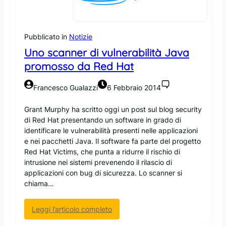
m
e
a
a
e
d
s
n
i
Pubblicato in
Notizie
s
t
p
a
Uno scanner di vulnerabilità Java
r
i
a
ù
promosso da Red Hat
r
e
Francesco Gualazzi
6 Febbraio 2014
n
e
Grant Murphy ha scritto oggi un post sul blog security
l
di Red Hat presentando un software in grado di
m
identificare le vulnerabilità presenti nelle applicazioni
e
e nei pacchetti Java. Il software fa parte del progetto
r
Red Hat Victims, che punta a ridurre il rischio di
c
intrusione nei sistemi prevenendo il rilascio di
a
applicazioni con bug di sicurezza. Lo scanner si
t
chiama…
o
d
:
Leggi l’articolo completo
e
U
l