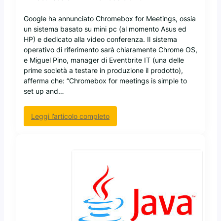
.
o
S
Google ha annunciato Chromebox for Meetings, ossia
n
.
un sistema basato su mini pc (al momento Asus ed
t
A
HP) e dedicato alla video conferenza. Il sistema
r
.
operativo di riferimento sarà chiaramente Chrome OS,
o
a
e Miguel Pino, manager di Eventbrite IT (una delle
l
v
prime società a testare in produzione il prodotto),
a
e
afferma che: “Chromebox for meetings is simple to
s
r
set up and…
o
e
r
i
v
:
n
Leggi l’articolo completo
e
G
v
g
o
e
l
o
n
i
g
t
a
l
i
n
e
v
z
v
a
a
u
p
d
o
a
i
l
g