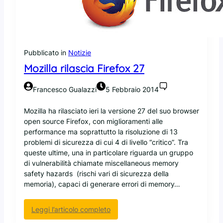
a
h
n
A
o
i
d
r
i
w
Pubblicato in
Notizie
R
a
e
Mozilla rilascia Firefox 27
y
d
s
H
s
Francesco Gualazzi
5 Febbraio 2014
a
c
t
e
Mozilla ha rilasciato ieri la versione 27 del suo browser
,
g
open source Firefox, con miglioramenti alle
a
l
performance ma soprattutto la risoluzione di 13
n
i
problemi di sicurezza di cui 4 di livello “critico”. Tra
z
e
queste ultime, una in particolare riguarda un gruppo
i
R
di vulnerabilità chiamate miscellaneous memory
n
e
safety hazards (rischi vari di sicurezza della
o
d
memoria), capaci di generare errori di memory…
.
H
a
:
Leggi l’articolo completo
t
M