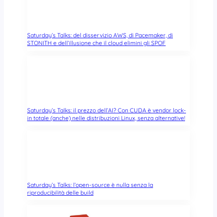
Saturday’s Talks: del disservizio AWS, di Pacemaker, di
STONITH e dell’illusione che il cloud elimini gli SPOF
Saturday’s Talks: il prezzo dell’AI? Con CUDA è vendor lock-
in totale (anche) nelle distribuzioni Linux, senza alternative!
Saturday’s Talks: l’open-source è nulla senza la
riproducibilità delle build