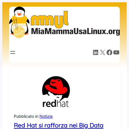
Vai
al
contenuto
LinkedIn
X
Facebook
YouTube
Pubblicato in
Notizie
Red Hat si rafforza nei Big Data