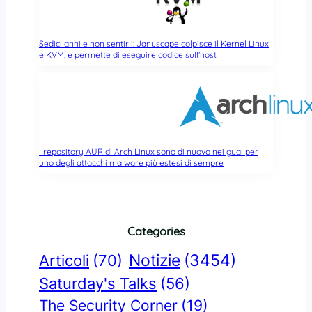
Sedici anni e non sentirli: Januscape colpisce il Kernel Linux
e KVM, e permette di eseguire codice sull’host
I repository AUR di Arch Linux sono di nuovo nei guai per
uno degli attacchi malware più estesi di sempre
Categories
Notizie
(3454)
Articoli
(70)
Saturday's Talks
(56)
The Security Corner
(19)