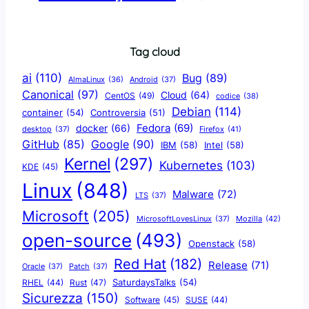
Tag cloud
ai
(110)
Bug
(89)
AlmaLinux
(36)
Android
(37)
Canonical
(97)
Cloud
(64)
CentOS
(49)
codice
(38)
Debian
(114)
container
(54)
Controversia
(51)
docker
(66)
Fedora
(69)
Firefox
(41)
desktop
(37)
Google
(90)
GitHub
(85)
IBM
(58)
Intel
(58)
Kernel
(297)
Kubernetes
(103)
KDE
(45)
Linux
(848)
Malware
(72)
LTS
(37)
Microsoft
(205)
Mozilla
(42)
MicrosoftLovesLinux
(37)
open-source
(493)
Openstack
(58)
Red Hat
(182)
Release
(71)
Oracle
(37)
Patch
(37)
SaturdaysTalks
(54)
Rust
(47)
RHEL
(44)
Sicurezza
(150)
Software
(45)
SUSE
(44)