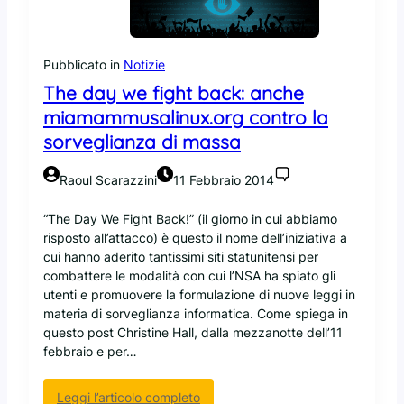
a
t
s
i
Pubblicato in
Notizie
r
The day we fight back: anche
a
miamammusalinux.org contro la
f
f
sorveglianza di massa
o
r
Raoul Scarazzini
11 Febbraio 2014
z
a
“The Day We Fight Back!” (il giorno in cui abbiamo
n
risposto all’attacco) è questo il nome dell’iniziativa a
e
cui hanno aderito tantissimi siti statunitensi per
i
combattere le modalità con cui l’NSA ha spiato gli
B
utenti e promuovere la formulazione di nuove leggi in
i
materia di sorveglianza informatica. Come spiega in
g
questo post Christine Hall, dalla mezzanotte dell’11
D
febbraio e per…
a
t
:
Leggi l’articolo completo
a