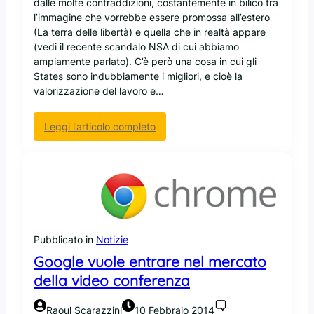
dalle molte contraddizioni, costantemente in bilico tra
h
H
l’immagine che vorrebbe essere promossa all’estero
e
o
(La terra delle libertà) e quella che in realtà appare
m
r
(vedi il recente scandalo NSA di cui abbiamo
i
t
ampiamente parlato). C’è però una cosa in cui gli
a
o
States sono indubbiamente i migliori, e cioè la
m
n
valorizzazione del lavoro e…
a
W
m
o
m
r
:
Leggi l’articolo completo
u
k
P
s
s
e
a
r
l
c
i
h
n
é
u
n
Pubblicato in
Notizie
x
e
.
g
Google vuole entrare nel mercato
o
l
della video conferenza
r
i
g
U
Raoul Scarazzini
10 Febbraio 2014
c