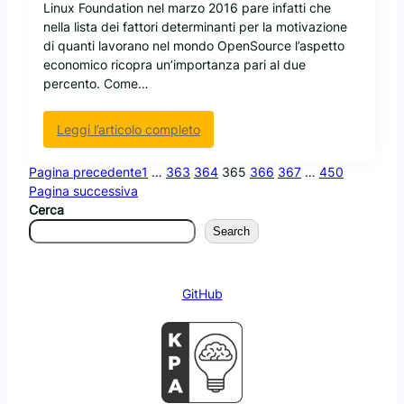
a
Linux Foundation nel marzo 2016 pare infatti che
nella lista dei fattori determinanti per la motivazione
di quanti lavorano nel mondo OpenSource l’aspetto
economico ricopra un’importanza pari al due
percento. Come…
:
Leggi l’articolo completo
I
l
Pagina precedente
1
…
363
364
365
366
367
…
450
a
Pagina successiva
v
Cerca
o
Search
r
a
t
GitHub
o
r
i
d
e
l