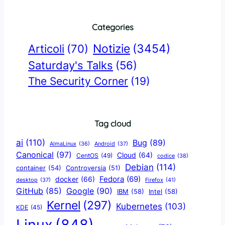
Categories
Notizie
(3454)
Articoli
(70)
Saturday's Talks
(56)
The Security Corner
(19)
Tag cloud
ai
(110)
Bug
(89)
AlmaLinux
(36)
Android
(37)
Canonical
(97)
Cloud
(64)
CentOS
(49)
codice
(38)
Debian
(114)
container
(54)
Controversia
(51)
docker
(66)
Fedora
(69)
Firefox
(41)
desktop
(37)
Google
(90)
GitHub
(85)
IBM
(58)
Intel
(58)
Kernel
(297)
Kubernetes
(103)
KDE
(45)
Linux
(848)