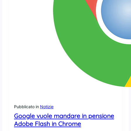
a
b
i
l
i
t
à
n
e
l
l
’
a
n
t
i
v
i
Pubblicato in
Notizie
r
Google vuole mandare in pensione
u
Adobe Flash in Chrome
s