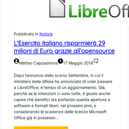
l
o
o
b
Z
e
F
F
S
l
a
Pubblicato in
Notizie
a
n
s
L’Esercito italiano risparmierà 29
c
h
h
milioni di Euro grazie all’opensource
i
e
n
s
Matteo Cappadonna
17 Maggio 2016
C
u
h
D
Dopo l’annuncio dello scorso Settembre, in cui il
r
e
ministero della difesa ha annunciato di voler passare
o
b
a LibreOffice, è tempo di un aggiornamento. Già,
m
i
perchè se le intenzioni ci sono tutte, è giusto anche
e
a
capire che benefici sta portando questa apertura a
n
software e formati liberi; nei prossimi anni, e
!
considerando le scadenze delle licenze Microsoft
Office già in possesso…