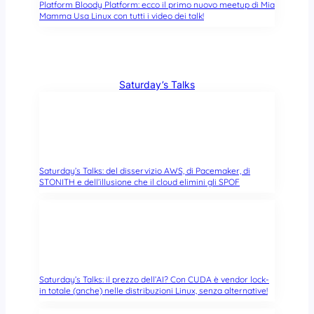
Platform Bloody Platform: ecco il primo nuovo meetup di Mia
Mamma Usa Linux con tutti i video dei talk!
Saturday’s Talks
Saturday’s Talks: del disservizio AWS, di Pacemaker, di
STONITH e dell’illusione che il cloud elimini gli SPOF
Saturday’s Talks: il prezzo dell’AI? Con CUDA è vendor lock-
in totale (anche) nelle distribuzioni Linux, senza alternative!