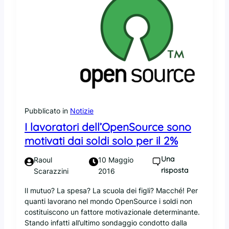
s
u
d
p
e
p
p
o
r
s
e
o
c
f
a
t
t
w
o
a
Pubblicato in
Notizie
d
r
a
e
I lavoratori dell’OpenSource sono
R
d
motivati dai soldi solo per il 2%
e
e
d
l
Una
Raoul
10 Maggio
H
p
risposta
Scarazzini
2016
a
i
t
a
Il mutuo? La spesa? La scuola dei figli? Macché! Per
n
quanti lavorano nel mondo OpenSource i soldi non
e
costituiscono un fattore motivazionale determinante.
t
Stando infatti all’ultimo sondaggio condotto dalla