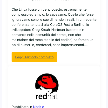
s
r
a
Che Linux fosse un bel progetto, estremamente
o
l
complesso ed ampio, lo sapevamo. Quello che forse
g
u
ignoravamo sono le sue dimensioni reali. In un recente
r
t
conferenza tenutasi alla CoreOS Fest a Berlino, lo
a
e
sviluppatore Greg Kroah-Hartman (secondo in
z
d
comando nella comunità del kernel, non che
i
i
maintainer del ramo stabile del codice) ha fornito un
e
J
po di numeri e, credeteci, sono impressionanti.…
a
o
l
n
l
:
Leggi l’articolo completo
m
’
L
a
o
i
d
p
n
d
e
u
o
n
x
g
s
è
H
o
i
a
u
l
l
r
p
l
c
Pubblicato in
Notizie
i