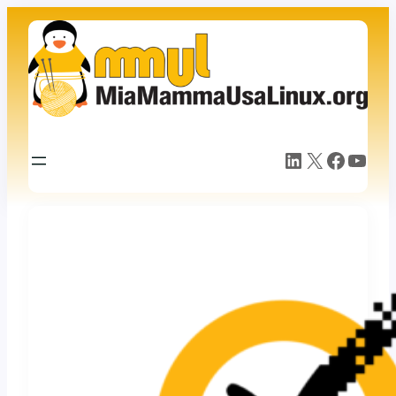
Vai
al
contenuto
LinkedIn
X
Facebook
YouTube