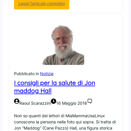
:
Leggi l’articolo completo
L
’
E
s
e
r
c
i
t
o
i
Pubblicato in
Notizie
t
I consigli per la salute di Jon
a
l
maddog Hall
i
a
Raoul Scarazzini
16 Maggio 2016
n
o
Non so quanti dei lettori di MiaMammaUsaLinux
r
conoscono la persona nella foto qui sopra. Si tratta di
i
Jon “Maddog” (Cane Pazzo) Hall, una figura storica