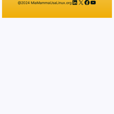
LinkedIn
X
Facebook
YouTub
@2024 MiaMammaUsaLinux.org