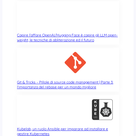
a
t
i
d
a
i
Capire l’affare OpenAI/Hugging Face è capire gli LLM open-
s
weight, le tecniche di abliterazione ed il futuro
o
l
d
i
s
o
Git & Tricks – Pillole di source code management | Parte 3:
l
l’importanza del rebase per un mondo migliore
o
p
e
r
i
l
2
Kubelab, un ruolo Ansible per imparare ad installare e
gestire Kubernetes
%