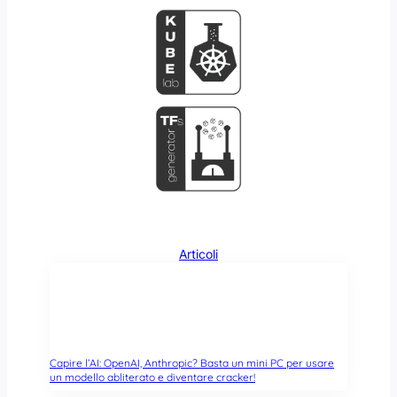
l
’
O
p
e
n
S
o
u
r
c
e
s
o
Articoli
n
o
m
o
t
i
Capire l’AI: OpenAI, Anthropic? Basta un mini PC per usare
un modello abliterato e diventare cracker!
v