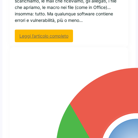
scarichiamo, le mail che riceviamo, gli allegati, i file
che apriamo, le macro nei file (come in Office)…
insomma: tutto. Ma qualunque software contiene
errori e vulnerabilità, più o meno…
:
Leggi l’articolo completo
S
y
m
a
n
t
e
c
:
v
u
l
n
e
r