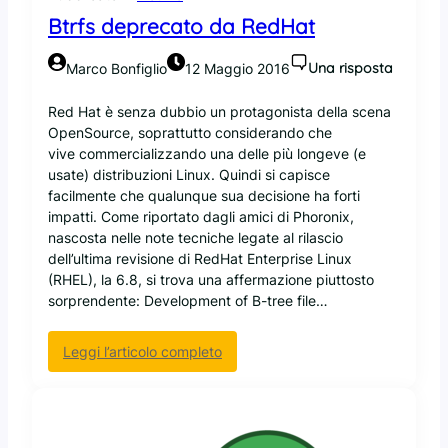
e
ù
Btrfs deprecato da RedHat
g
r
Una risposta
Marco Bonfiglio
12 Maggio 2016
a
n
Red Hat è senza dubbio un protagonista della scena
d
OpenSource, soprattutto considerando che
e
vive commercializzando una delle più longeve (e
p
usate) distribuzioni Linux. Quindi si capisce
r
facilmente che qualunque sua decisione ha forti
o
impatti. Come riportato dagli amici di Phoronix,
g
nascosta nelle note tecniche legate al rilascio
e
dell’ultima revisione di RedHat Enterprise Linux
t
(RHEL), la 6.8, si trova una affermazione piuttosto
t
sorprendente: Development of B-tree file…
o
d
:
Leggi l’articolo completo
i
B
s
t
v
r
i
f
l