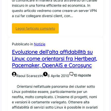
di comunicare in maniera sicura attraverso un canale
n
a
M
insicuro in una forma efficiente ed economica. In
P
l
questo articolo vedremo come creare un server VPN
a
t
a cui far collegare diversi client, con…
c
a
e
a
:
Leggi l’articolo completo
m
f
O
a
f
p
k
i
e
Pubblicato in
Notizie
e
d
n
r
Evoluzione dell’alta affidabilità su
a
V
,
b
Linux: come orientarsi fra Hertbeat,
P
D
i
Pacemaker, OpenAIS e Corosync
N
R
l
:
B
i
c
10 risposte
Raoul Scarazzini
6 Aprile 2010
D
t
o
e
à
n
Orientarsi nell’attuale panorama dei cluster sotto
d
s
n
Linux potrebbe essere, particolarmente per un
e
u
e
neofita, molto complicato. L’insieme di progetti, nomi
x
L
s
e versioni è certamente variegato. Ottenere alta
p
i
s
affidabilità di servizi sotto Linux è possibile in svariati
o
n