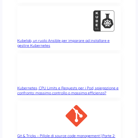
o
s
c
i
u
t
i
Kubelab, un ruolo Ansible per imparare ad installare e
gestire Kubernetes
:
g
e
s
t
i
o
Kubernetes, CPU Limits e Requests per i Pod, spiegazione e
n
confronto: massimo controllo o massima efficienza?
e
d
e
l
l
e
Git & Tricks – Pillole di source code management | Parte 2:
c