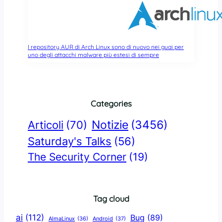
I repository AUR di Arch Linux sono di nuovo nei guai per
uno degli attacchi malware più estesi di sempre
Categories
Notizie
(3456)
Articoli
(70)
Saturday's Talks
(56)
The Security Corner
(19)
Tag cloud
ai
(112)
Bug
(89)
AlmaLinux
(36)
Android
(37)