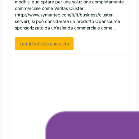
i
modi: si può optare per una soluzione completamente
r
u
o
commerciale come Veritas Cluster
t
x
n
(http://www.symantec.com/it/it/business/cluster-
f
:
e
server), si può considerare un prodotto Opensource
s
c
s
sponsorizzato da un’azienda commerciale come…
o
i
n
c
f
:
Leggi l’articolo completo
u
r
E
r
o
v
a
n
o
a
t
l
t
o
u
t
p
z
r
r
i
a
a
o
v
t
n
e
i
e
r
c
d
s
o
e
o
t
l
I
r
l
n