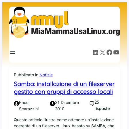
Vai
al
contenuto
LinkedIn
X
Facebook
YouTube
Pubblicato in
Notizie
Samba: installazione di un fileserver
gestito con gruppi di accesso locali
25
Raoul
31 Dicembre
risposte
Scarazzini
2010
Questo articolo illustra come ottenere un’installazione
coerente di un fileserver Linux basato su SAMBA, che