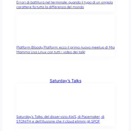
Errori di battitura nel terminale: quando il typo di un singolo
carattere fa tutta la differenza del mondo
Platform Bloody Platform: ecco il primo nuovo meetup di Mia
Mamma Usa Linux con tutti i video dei talk!
Saturday’s Talks
Saturday’s Talks: del disservizio AWS, di Pacemaker, di
STONITH e dell’illusione che il cloud elimini gli SPOF