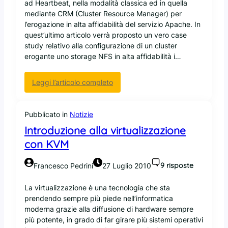
ad Heartbeat, nella modalità classica ed in quella
a
mediante CRM (Cluster Resource Manager) per
z
l’erogazione in alta affidabilità del servizio Apache. In
i
quest’ultimo articolo verrà proposto un vero case
o
study relativo alla configurazione di un cluster
n
erogante uno storage NFS in alta affidabilità i…
e
d
i
:
Leggi l’articolo completo
u
E
n
v
f
o
Pubblicato in
Notizie
i
l
Introduzione alla virtualizzazione
l
u
con KVM
e
z
s
i
9 risposte
e
Francesco Pedrini
27 Luglio 2010
o
r
n
v
La virtualizzazione è una tecnologia che sta
e
e
prendendo sempre più piede nell’informatica
d
r
moderna grazie alla diffusione di hardware sempre
e
g
più potente, in grado di far girare più sistemi operativi
l