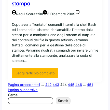
r
stampa
o
d
Raoul Scarazzini
3 Dicembre 2009
u
z
Dopo aver affrontato i comandi interni alla shell Bash
i
ed i comandi di sistema richiamabili all’interno dalla
o
stessa per la manipolazione degli stream di output e
n
dei contenuti dei file in questo articolo verranno
e
trattati i comandi per la gestione delle code di
a
stampa. Verranno illustrati i comandi per inviare un file
l
direttamente alla stampante, analizzare la coda di
l
stampa…
’
o
:
Leggi l’articolo completo
n
L
i
i
o
Pagina precedente
1
…
442
443
444
445
446
…
451
n
n
Pagina successiva
u
r
Cerca
x
o
Search
e
u
l
t