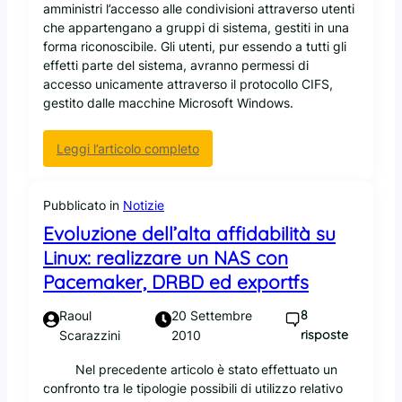
amministri l’accesso alle condivisioni attraverso utenti
che appartengano a gruppi di sistema, gestiti in una
forma riconoscibile. Gli utenti, pur essendo a tutti gli
effetti parte del sistema, avranno permessi di
accesso unicamente attraverso il protocollo CIFS,
gestito dalle macchine Microsoft Windows.
:
Leggi l’articolo completo
S
a
m
Pubblicato in
Notizie
b
Evoluzione dell’alta affidabilità su
a
Linux: realizzare un NAS con
:
Pacemaker, DRBD ed exportfs
i
n
8
Raoul
20 Settembre
s
risposte
Scarazzini
2010
t
a
Nel precedente articolo è stato effettuato un
l
confronto tra le tipologie possibili di utilizzo relativo
l