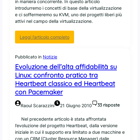
e
in maniera concorrente. In questo articolo
l
s
introdurremo i concetti di base della virtualizzazione
’
t
e ci soffermeremo su KVM, uno dei progetti liberi più
a
i
attivi nel campo della virtualizzazione.
l
t
t
o
a
:
Leggi l’articolo completo
c
a
I
o
f
n
n
f
t
Pubblicato in
Notizie
g
i
r
Evoluzione dell’alta affidabilità su
r
d
o
u
Linux: confronto pratico tra
a
d
p
b
Heartbeat classico ed Heartbeat
u
p
i
z
con Pacemaker
i
l
i
d
i
o
33 risposte
Raoul Scarazzini
21 Giugno 2010
i
t
n
a
à
e
Nel precedente articolo è stata affrontata
c
s
a
l’evoluzione del progetto Heartbeat, dalla versione
c
u
l
iniziale in cui il supporto era limitato a due macchine e
e
L
l
con un CRM (Cluster Resource Manager) dalle
s
i