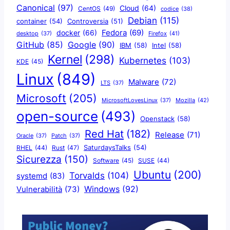
Canonical
(97)
Cloud
(64)
CentOS
(49)
codice
(38)
Debian
(115)
container
(54)
Controversia
(51)
docker
(66)
Fedora
(69)
Firefox
(41)
desktop
(37)
Google
(90)
GitHub
(85)
IBM
(58)
Intel
(58)
Kernel
(298)
Kubernetes
(103)
KDE
(45)
Linux
(849)
Malware
(72)
LTS
(37)
Microsoft
(205)
Mozilla
(42)
MicrosoftLovesLinux
(37)
open-source
(493)
Openstack
(58)
Red Hat
(182)
Release
(71)
Oracle
(37)
Patch
(37)
SaturdaysTalks
(54)
Rust
(47)
RHEL
(44)
Sicurezza
(150)
Software
(45)
SUSE
(44)
Ubuntu
(200)
Torvalds
(104)
systemd
(83)
Windows
(92)
Vulnerabilità
(73)