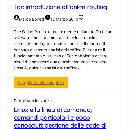
n
Tor: introduzione all’onion routing
A
I
Marco Bonetti
12 Marzo 2010
S
e
The Onion Router (comunemente chiamato Tor) è un
C
software che implementa la tecnica omonima
o
dell’onion routing per contrastare quella forma di
r
censura chiamata analisi del traffico.Per capire il
o
funzionamento e l’utilizzo di Tor, dobbiamo essere
s
sicuri di conoscere quale problema vuole risolvere.
y
Cosa è, quindi, l’analisi del traffico?
n
c
:
Leggi l’articolo completo
T
o
r
Pubblicato in
Notizie
:
Linux e la linea di comando,
i
comandi particolari e poco
n
conosciuti: gestione delle code di
t