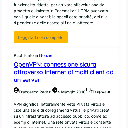
a
funzionalità ridotte, per arrivare all’evoluzione del
s
n
v
progetto culminata in Pacemaker, il CRM avanzato
o
u
i
con il quale è possibile specificare priorità, ordini e
l
x
r
dipendenze delle risorse al fine di ottenere…
o
:
t
c
r
u
a
e
:
Leggi l’articolo completo
a
l
a
E
l
i
l
v
i
i
o
Pubblicato in
Notizie
z
z
l
z
OpenVPN: connessione sicura
z
u
a
attraverso Internet di molti client ad
a
z
z
r
un server
i
i
e
o
o
u
n
11 risposte
n
Francesco Pedrini
4 Maggio 2010
n
e
e
N
d
c
VPN significa, letteralmente Rete Privata Virtuale,
A
e
o
cioè una serie di collegamenti virtuali e privati creati
S
l
n
su un’infrastruttura ad accesso pubblico, come ad
c
l
K
esempio Internet. Una rete privata virtuale consente
o
’
V