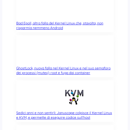
Bad Epoll, altra falla del Kernel Linux che, stavolta, non
risparmia nemmeno Android
GhostLock, nuova falla nel Kernel Linux e nel suo semaforo
dei processi (mutex): root e fuga dai container
Sedici anni e non sentirli: Januscape colpisce il Kernel Linux
e KVM, e permette di eseguire codice sull’host