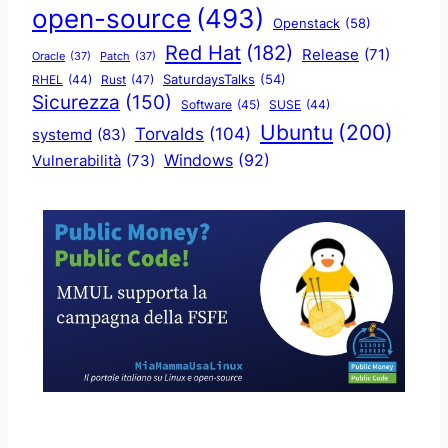
open-source
(493)
Openstack
(58)
Red Hat
(182)
Release
(71)
Oracle
(37)
Patch
(37)
SaturdaysTalks
(54)
Rust
(47)
RHEL
(44)
Sicurezza
(150)
Software
(45)
SUSE
(44)
Ubuntu
(200)
Torvalds
(104)
systemd
(83)
Windows
(92)
Vulnerabilità
(73)