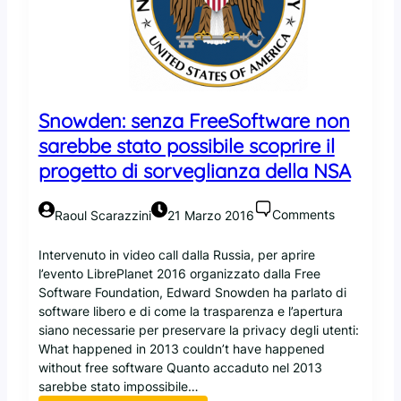
g
d
i
S
a
m
Snowden: senza FreeSoftware non
b
a
sarebbe stato possibile scoprire il
:
progetto di sorveglianza della NSA
B
a
d
Comments
Raoul Scarazzini
21 Marzo 2016
l
o
Intervenuto in video call dalla Russia, per aprire
c
l’evento LibrePlanet 2016 organizzato dalla Free
k
Software Foundation, Edward Snowden ha parlato di
software libero e di come la trasparenza e l’apertura
siano necessarie per preservare la privacy degli utenti:
What happened in 2013 couldn’t have happened
without free software Quanto accaduto nel 2013
sarebbe stato impossibile…