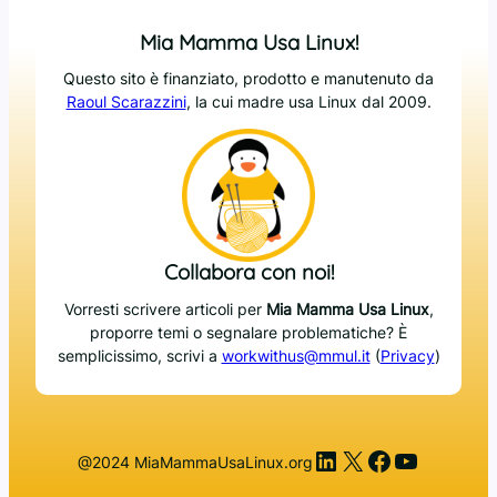
Mia Mamma Usa Linux!
Questo sito è finanziato, prodotto e manutenuto da
Raoul Scarazzini
, la cui madre usa Linux dal 2009.
Collabora con noi!
Vorresti scrivere articoli per
Mia Mamma Usa Linux
,
proporre temi o segnalare problematiche? È
semplicissimo, scrivi a
workwithus@mmul.it
(
Privacy
)
LinkedIn
X
Facebook
YouTub
@2024 MiaMammaUsaLinux.org