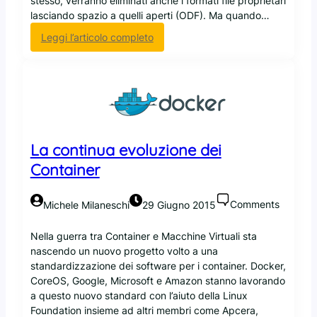
stesso, verranno eliminati anche i formati file proprietari
n
lasciando spazio a quelli aperti (ODF). Ma quando…
d
o
:
Leggi l’articolo completo
n
I
a
l
r
M
e
i
i
n
l
i
p
s
La continua evoluzione dei
l
t
u
Container
e
g
r
i
o
Comments
Michele Milaneschi
29 Giugno 2015
n
d
w
e
Nella guerra tra Container e Macchine Virtuali sta
e
l
nascendo un nuovo progetto volto a una
b
l
standardizzazione dei software per i container. Docker,
J
a
CoreOS, Google, Microsoft e Amazon stanno lavorando
a
D
a questo nuovo standard con l’aiuto della Linux
v
i
Foundation insieme ad altri membri come Apcera,
a