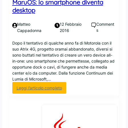
MaruOS: lo smartphone diventa
s
desktop
s
i
b
Comment
Matteo
12 Febbraio
i
s
Cappadonna
2016
l
e
Dopo il tentativo di qualche anno fa di Motorola con il
s
suo Atrix 4G, progetto oramai abbandonato, diversi si
c
sono buttati nel tentativo di creare un vero device all-
o
in-one: uno smartphone che permettesse, collegato ad
p
opportune dock o cavi, di fungere anche da media
r
center e/o da computer. Dalla funzione Continuum dei
i
Lumia di Microsoft,…
r
:
Leggi l’articolo completo
e
M
i
a
l
r
p
u
r
O
o
S
g