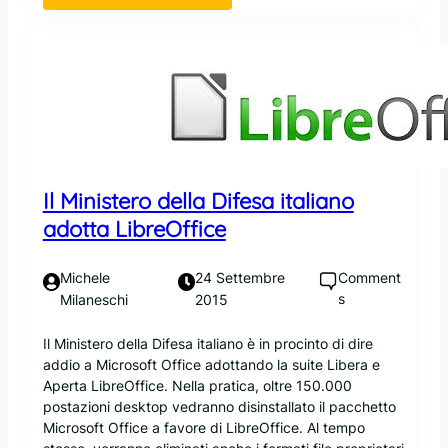
l
O
s
a
r
k
N
a
t
S
c
o
A
l
p
e
s
i
p
Il Ministero della Difesa italiano
r
e
adotta LibreOffice
p
a
Comment
Michele
24 Settembre
r
s
Milaneschi
2015
a
a
Il Ministero della Difesa italiano è in procinto di dire
d
addio a Microsoft Office adottando la suite Libera e
a
Aperta LibreOffice. Nella pratica, oltre 150.000
b
postazioni desktop vedranno disinstallato il pacchetto
b
Microsoft Office a favore di LibreOffice. Al tempo
a