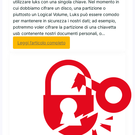
u
utilizzare luks con una singola chiave. Nel momento in
m
cui dobbiamo cifrare un disco, una partizione o
o
piuttosto un Logical Volume, Luks può essere comodo
r
per mantenere in sicurezza i nostri dati; ad esempio,
e
potremmo voler cifrare la partizione di una chiavetta
p
usb contenente nostri documenti personali, o…
e
:
Leggi l’articolo completo
r
C
n
i
u
f
l
r
l
a
a
r
e
u
n
d
i
s
c
o