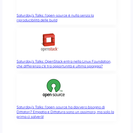
Saturday’s Talks: l’open-source è nulla senza la
riproducibilità delle build
Saturday’s Talks: OpenStack entra nella Linux Foundation,
che differenza c’è tra opportunità e ultima spiaggia?
Saturday’s Talks: l’open-source ha davvero bisogno di
Dittatori? Empatia e Dittatura sono un ossimoro, ma solo la
prima ci salverà!