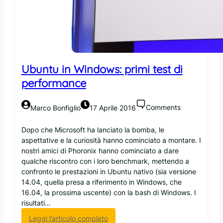
p
e
r
l
e
i
Ubuntu in Windows: primi test di
m
performance
m
a
g
Comments
Marco Bonfiglio
17 Aprile 2016
i
n
Dopo che Microsoft ha lanciato la bomba, le
i
aspettative e la curiosità hanno cominciato a montare. I
d
nostri amici di Phoronix hanno cominciato a dare
e
qualche riscontro con i loro benchmark, mettendo a
i
confronto le prestazioni in Ubuntu nativo (sia versione
C
14.04, quella presa a riferimento in Windows, che
o
16.04, la prossima uscente) con la bash di Windows. I
n
risultati…
t
:
Leggi l’articolo completo
a