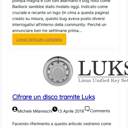
pompa magna e con toni allarmanti il bug noto come
t
Badlock sarebbe stato rivelato oggi. Indicato come
e
cruciale e recante un logo (in cima a questa pagina)
s
creato su misura, questo bug aveva posto diversi
t
interrogativi all’interno della community: Perché un
d
annunciare ben tre settimane prima…
i
p
:
Leggi l’articolo completo
e
B
r
a
f
d
o
l
r
o
m
c
a
k
n
:
c
m
Cifrare un disco tramite Luks
e
o
l
Comments
Michele Milaneschi
13 Aprile 2016
t
o
r
Facendo riferimento a questo articolo vedremo come