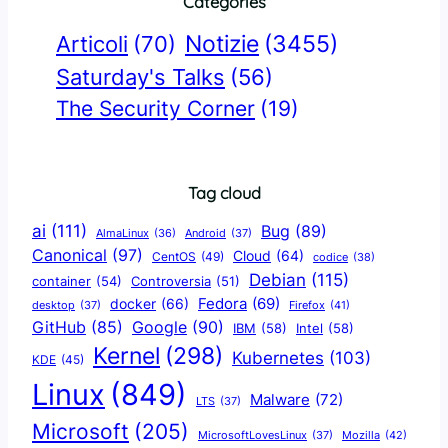
Categories
Notizie
(3455)
Articoli
(70)
Saturday's Talks
(56)
The Security Corner
(19)
Tag cloud
ai
(111)
Bug
(89)
AlmaLinux
(36)
Android
(37)
Canonical
(97)
Cloud
(64)
CentOS
(49)
codice
(38)
Debian
(115)
container
(54)
Controversia
(51)
docker
(66)
Fedora
(69)
Firefox
(41)
desktop
(37)
Google
(90)
GitHub
(85)
IBM
(58)
Intel
(58)
Kernel
(298)
Kubernetes
(103)
KDE
(45)
Linux
(849)
Malware
(72)
LTS
(37)
Microsoft
(205)
Mozilla
(42)
MicrosoftLovesLinux
(37)