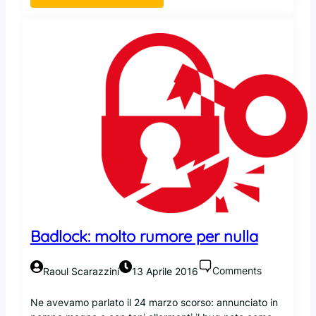
U
i
b
n
u
e
n
r
t
u
i
n
W
i
n
d
o
w
s
:
Badlock: molto rumore per nulla
p
r
Comments
Raoul Scarazzini
13 Aprile 2016
i
m
Ne avevamo parlato il 24 marzo scorso: annunciato in
i