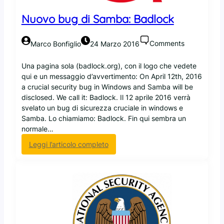
t
r
Nuovo bug di Samba: Badlock
a
m
Comments
Marco Bonfiglio
24 Marzo 2016
i
t
Una pagina sola (badlock.org), con il logo che vedete
e
qui e un messaggio d’avvertimento: On April 12th, 2016
L
a crucial security bug in Windows and Samba will be
u
disclosed. We call it: Badlock. Il 12 aprile 2016 verrà
k
svelato un bug di sicurezza cruciale in windows e
s
Samba. Lo chiamiamo: Badlock. Fin qui sembra un
normale…
:
Leggi l’articolo completo
N
u
o
v
o
b
u