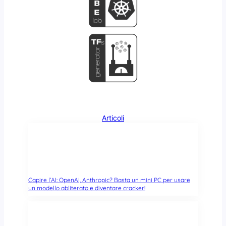
n
e
e
O
d
f
e
f
i
i
C
c
o
e
n
t
a
i
Articoli
n
e
r
Capire l’AI: OpenAI, Anthropic? Basta un mini PC per usare
un modello abliterato e diventare cracker!