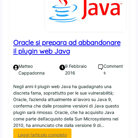
:
e
l
t
o
t
s
o
m
d
a
i
r
Oracle si prepara ad abbandonare
s
t
il plugin web Java
o
p
r
h
v
Comment
Matteo
9 Febbraio
o
e
s
n
Cappadonna
2016
g
e
l
d
Negli anni il plugin web Java ha guadagnato una
i
i
discreta fama, soprattutto per le sue vulnerabilità;
a
v
Oracle, l’azienda attualmente al lavoro su Java 9,
n
e
conferma che dalle prossime versioni di Java questo
z
n
plugin sarà rimosso. Oracle, che ha acquisito Java
a
t
come parte dell’acquisto della Sun Microsystems nel
d
a
2010, ha annunciato che dalla versione 9 di…
e
d
l
:
Leggi l’articolo completo
e