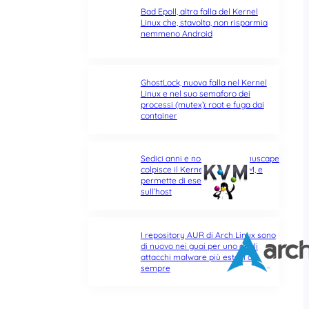
Bad Epoll, altra falla del Kernel
Linux che, stavolta, non risparmia
nemmeno Android
GhostLock, nuova falla nel Kernel
Linux e nel suo semaforo dei
processi (mutex): root e fuga dai
container
Sedici anni e non sentirli: Januscape
colpisce il Kernel Linux e KVM, e
permette di eseguire codice
sull’host
I repository AUR di Arch Linux sono
di nuovo nei guai per uno degli
attacchi malware più estesi di
sempre