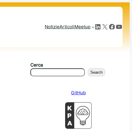
LinkedIn
X
Facebook
YouTube
Notizie
Articoli
Meetup
Cerca
Search
GitHub