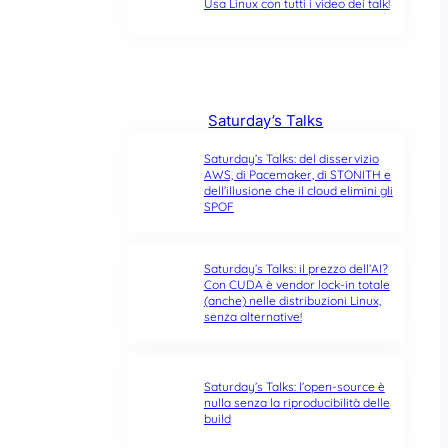
Usa Linux con tutti i video dei talk!
Saturday’s Talks
Saturday’s Talks: del disservizio
AWS, di Pacemaker, di STONITH e
dell’illusione che il cloud elimini gli
SPOF
Saturday’s Talks: il prezzo dell’AI?
Con CUDA è vendor lock-in totale
(anche) nelle distribuzioni Linux,
senza alternative!
Saturday’s Talks: l’open-source è
nulla senza la riproducibilità delle
build