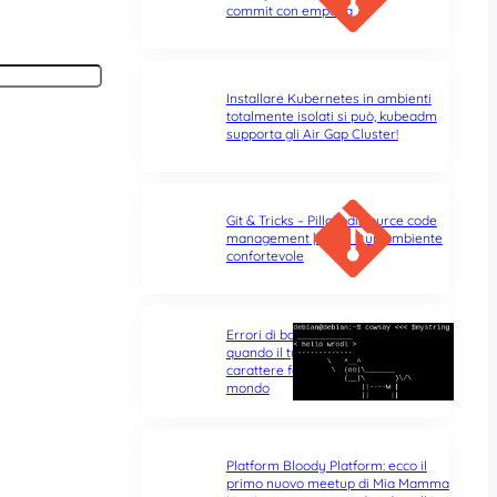
commit con empatia
Installare Kubernetes in ambienti
totalmente isolati si può, kubeadm
supporta gli Air Gap Cluster!
Git & Tricks – Pillole di source code
management | Parte 1: un ambiente
confortevole
Errori di battitura nel terminale:
quando il typo di un singolo
carattere fa tutta la differenza del
mondo
Platform Bloody Platform: ecco il
primo nuovo meetup di Mia Mamma