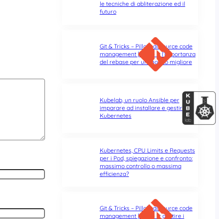
le tecniche di abliterazione ed il
futuro
Git & Tricks – Pillole di source code
management | Parte 3: l’importanza
del rebase per un mondo migliore
Kubelab, un ruolo Ansible per
imparare ad installare e gestire
Kubernetes
Kubernetes, CPU Limits e Requests
per i Pod, spiegazione e confronto:
massimo controllo o massima
efficienza?
Git & Tricks – Pillole di source code
management | Parte 2: gestire i