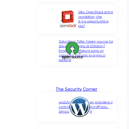
Saturday’s Talks: OpenStack entra
nella Linux Foundation, che
differenza c’è tra opportunità e
ultima spiaggia?
Saturday’s Talks: l’open-source ha
davvero bisogno di Dittatori?
Empatia e Dittatura sono un
ossimoro, ma solo la prima ci
salverà!
The Security Corner
wp2shell: due CVE per prendere il
controllo di un sito WordPress…
Senza alcun account!