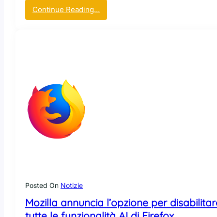
:
Continue Reading…
M
o
z
i
l
l
a
p
r
e
s
e
n
t
a
i
Posted On
Notizie
l
Mozilla annuncia l’opzione per disabilitar
f
u
tutte le funzionalità AI di Firefox