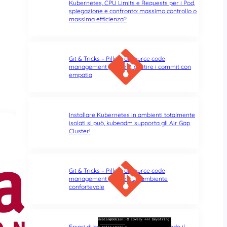
Kubernetes, CPU Limits e Requests per i Pod,
spiegazione e confronto: massimo controllo o
massima efficienza?
Git & Tricks – Pillole di source code
management | Parte 2: gestire i commit con
empatia
Installare Kubernetes in ambienti totalmente
isolati si può, kubeadm supporta gli Air Gap
Cluster!
Git & Tricks – Pillole di source code
management | Parte 1: un ambiente
confortevole
Errori di battitura nel terminale: quando il