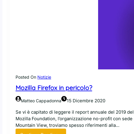
l
l
i
l
i
l
a
t
e
d
a
e
i
r
l
s
e
a
i
t
p
c
u
o
u
t
s
r
t
s
e
e
i
z
l
Posted On
Notizie
b
z
e
i
Mozilla Firefox in pericolo?
a
f
l
0
u
i
.
n
15 Dicembre 2020
Matteo Cappadonna
t
0
z
à
Se vi è capitato di leggere il report annuale del 2019 del
.
i
d
Mozilla Foundation, l’organizzazione no-profit con sede 
0
o
i
Mountain View, troviamo spesso riferimenti alla…
.
n
e
0
a