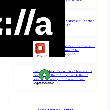
Saturday’s Talks: l’open-source è nulla senza
la riproducibilità delle build
Saturday’s Talks: OpenStack entra nella Linux
Foundation, che differenza c’è tra
opportunità e ultima spiaggia?
Saturday’s Talks: l’open-source ha davvero
bisogno di Dittatori? Empatia e Dittatura
sono un ossimoro, ma solo la prima ci
salverà!
l
The Security Corner