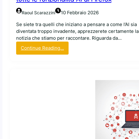
t
u
10 Febbraio 2026
Raoul Scarazzini
r
o
Se siete tra quelli che iniziano a pensare a come l’AI sia
d
diventata troppo invadente, apprezzerete certamente la
i
notizia che stiamo per raccontare. Riguarda da…
F
:
Continue Reading…
i
M
r
o
e
z
f
i
o
l
x
l
,
a
t
a
r
n
a
n
m
u
i
n
g
c