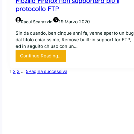
Mozilla Firefox non supporterà più il
s
c
protocollo FTP
t
o
a
l
19 Marzo 2020
Raoul Scarazzini
c
o
o
?
Sin da quando, ben cinque anni fa, venne aperto un bug
l
dal titolo chiarissimo, Remove built-in support for FTP,
p
ed in seguito chiuso con un…
e
:
n
Continue Reading…
M
d
o
o
1
2
3
…
5
Pagina successiva
z
a
i
t
l
t
l
i
a
v
F
a
i
m
r
e
e
n