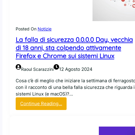
l
i
i
a
o
l
r
’
a
Posted On
Notizie
o
m
p
La falla di sicurezza 0.0.0.0 Day, vecchia
e
z
di 18 anni, sta colpendo attivamente
n
i
t
Firefox e Chrome sui sistemi Linux
o
i
n
d
12 Agosto 2024
Raoul Scarazzini
e
e
p
l
Cosa c’è di meglio che iniziare la settimana di ferragost
e
l
con il racconto di una bella falla sicurezza che riguarda i
r
’
sistemi Linux (e macOS)?…
d
a
:
Continue Reading…
i
p
L
s
p
a
a
m
f
b
o
a
i
b