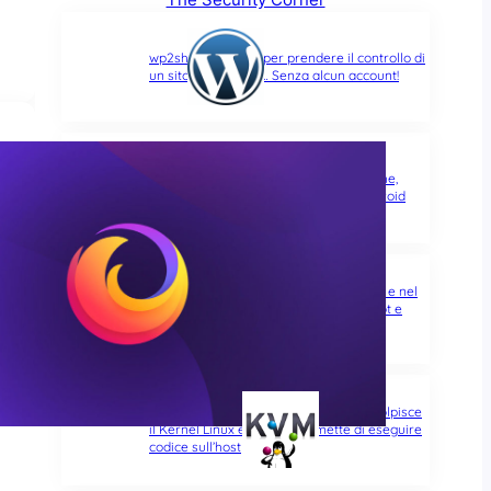
wp2shell: due CVE per prendere il controllo di
un sito WordPress… Senza alcun account!
Bad Epoll, altra falla del Kernel Linux che,
stavolta, non risparmia nemmeno Android
GhostLock, nuova falla nel Kernel Linux e nel
suo semaforo dei processi (mutex): root e
fuga dai container
Sedici anni e non sentirli: Januscape colpisce
il Kernel Linux e KVM, e permette di eseguire
codice sull’host