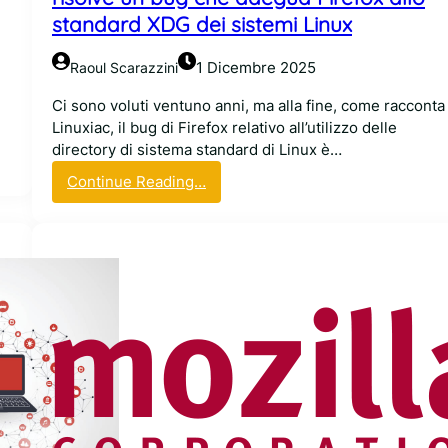
e
standard XDG dei sistemi Linux
r
F
1 Dicembre 2025
Raoul Scarazzini
i
r
Ci sono voluti ventuno anni, ma alla fine, come racconta
e
Linuxiac, il bug di Firefox relativo all’utilizzo delle
f
directory di sistema standard di Linux è…
o
:
Continue Reading…
x
V
h
e
a
n
s
t
c
u
a
n
t
o
e
a
n
n
a
n
t
i
o
d