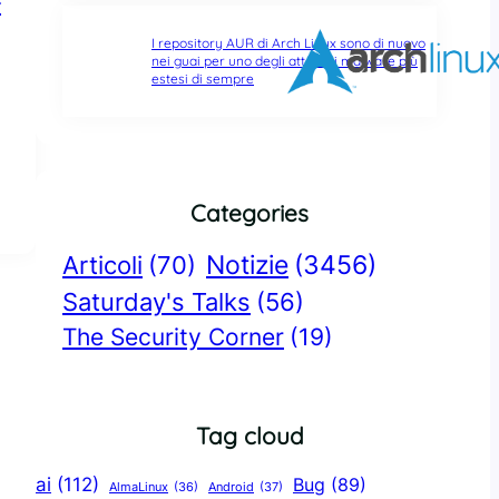
-
I repository AUR di Arch Linux sono di nuovo
nei guai per uno degli attacchi malware più
estesi di sempre
Categories
Notizie
(3456)
Articoli
(70)
Saturday's Talks
(56)
The Security Corner
(19)
Tag cloud
ai
(112)
Bug
(89)
AlmaLinux
(36)
Android
(37)