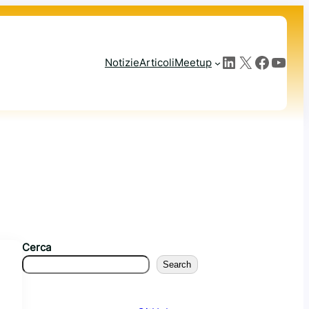
LinkedIn
X
Facebook
YouTube
Notizie
Articoli
Meetup
Cerca
Search