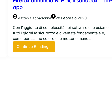
Firefox annuncia RLBox, il sandboxing in
F
D
e
app
i
G
t
r
d
o
28 Febbraio 2020
Matteo Cappadonna
e
e
p
f
i
e
Con l’aggiunta di complessità nei software che usiamo
o
s
r
tutti i giorni la sicurezza è diventata fondamentale e,
x
i
M
come ben sanno coloro che mettono mano a…
a
s
o
:
l
Continue Reading…
t
z
F
c
e
i
i
u
m
l
r
n
i
l
e
i
L
a
f
s
i
e
o
i
n
n
x
t
u
u
a
i
x
o
n
n
v
n
o
o
u
n
c