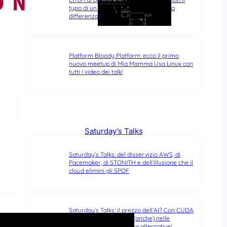
typo di un singolo carattere fa tutta la
differenza del mondo
Platform Bloody Platform: ecco il primo
nuovo meetup di Mia Mamma Usa Linux con
tutti i video dei talk!
Saturday’s Talks
Saturday’s Talks: del disservizio AWS, di
Pacemaker, di STONITH e dell’illusione che il
cloud elimini gli SPOF
Saturday’s Talks: il prezzo dell’AI? Con CUDA
è vendor lock-in totale (anche) nelle
distribuzioni Linux, senza alternative!