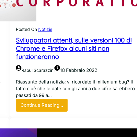
u
o
n
p
d
o
i
,
b
Posted On
Notizie
c
a
Sviluppatori attenti, sulle versioni 100 di
o
t
n
Chrome e Firefox alcuni siti non
t
c
i
funzioneranno
a
t
l
o
18 Febbraio 2022
Raoul Scarazzini
m
i
a
n
o
Riassunto della notizia: vi ricordate il millenium bug? Il
,
f
fatto cioè che le date con gli anni a due cifre sarebbero
M
u
passati da 99 a…
o
o
:
Continue Reading…
z
c
S
i
a
v
l
t
i
l
o
l
a
a