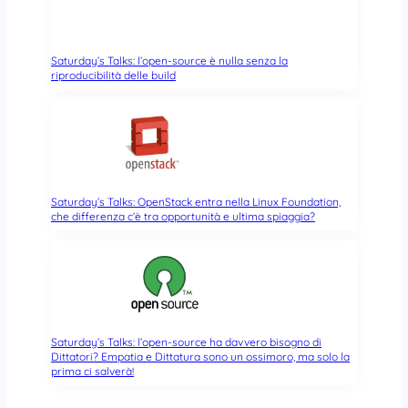
Saturday’s Talks: l’open-source è nulla senza la
riproducibilità delle build
Saturday’s Talks: OpenStack entra nella Linux Foundation,
che differenza c’è tra opportunità e ultima spiaggia?
Saturday’s Talks: l’open-source ha davvero bisogno di
Dittatori? Empatia e Dittatura sono un ossimoro, ma solo la
prima ci salverà!