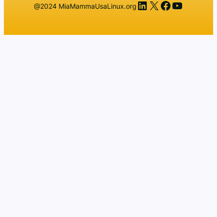
LinkedIn
X
Facebook
YouTub
@2024 MiaMammaUsaLinux.org