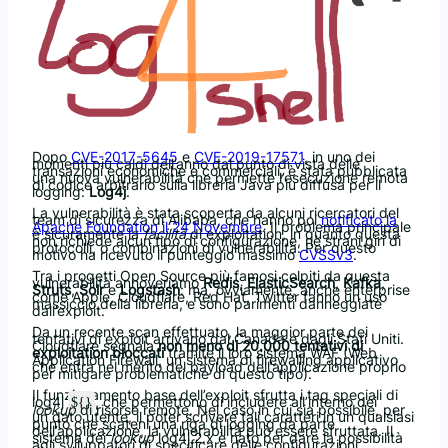
Dopo
CVE-2017-5645
e
CVE-2019-17571
, in uno dei
momenti più caldi dell’anno dal punto di vista delle
transazioni economiche e commerciali, è stata pubblicata
una nuova vulnerabilità che permette l’esecuzione remota
di codice arbitrario sulla libreria Java più diffusa per il
logging:
Log4j
.
La vulnerabilità è stata scoperta da alcuni ricercatori del
team di sicurezza di Alibaba, che hanno poi
notificato la
Apache Foundation il 24 Novembre
. Il problema principale
è sicuramente la
facilità
di exploitation, in quanto questa
non richiede alcun tipo di configurazione, nè strani giri di
protocolli, o combinazioni di vulnerabilità. Per questo
motivo ha ricevuto il punteggio massimo
CVSSv3
.
Tra i progetti Open Source più famosi colpiti da questa
vulnerabilità annoveriamo
Redis
,
ElasticSearch
,
Kafka
,
Struts
,
Solr
e
Logstash
: ma, ovviamente, anche enterprise
come Apple, Cloudflare, Red Hat, Twitter fanno un uso
massiccio della libreria, e sono parimenti danneggiate
dall’exploit.
Da un recente scan effettuato, la maggior parte dei
tentativi di exploit arrivano dal Canada e dagli Stati Uniti.
Cloudflare segnala
non meno di 20.000 tentativi di
exploitation bloccati
tramite il loro sistema WAF (Web
Application Firewall, un sistema di firewalling applicativo
che entra nel merito del payload dell’applicazione proprio
per mitigare problematiche di questo tipo).
Il funzionamento base dell’exploit sfrutta i tag speciali di
log4j
, che permettono di includere all’interno dei
${}
lookup
di risorse remote. Nel caso in cui sia possibile, per
un dato utente, il poter scrivere tali caratteri in un qualsiasi
punto che scateni una riga di logging da parte
dell’applicazione, la vulnerabilità può essere sfruttata. Il
sistema dei
lookup
log4j 2.x è nato per dare la possibilità
agli sviluppatori di specificare delle configurazioni