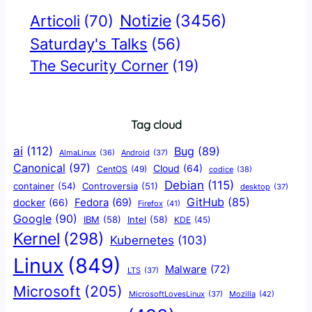
Notizie
(3456)
Articoli
(70)
Saturday's Talks
(56)
The Security Corner
(19)
Tag cloud
ai
(112)
Bug
(89)
AlmaLinux
(36)
Android
(37)
Canonical
(97)
Cloud
(64)
CentOS
(49)
codice
(38)
Debian
(115)
container
(54)
Controversia
(51)
desktop
(37)
GitHub
(85)
docker
(66)
Fedora
(69)
Firefox
(41)
Google
(90)
IBM
(58)
Intel
(58)
KDE
(45)
Kernel
(298)
Kubernetes
(103)
Linux
(849)
Malware
(72)
LTS
(37)
Microsoft
(205)
Mozilla
(42)
MicrosoftLovesLinux
(37)