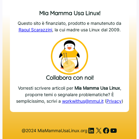
Mia Mamma Usa Linux!
Questo sito è finanziato, prodotto e manutenuto da
Raoul Scarazzini
, la cui madre usa Linux dal 2009.
Collabora con noi!
Vorresti scrivere articoli per
Mia Mamma Usa Linux
,
proporre temi o segnalare problematiche? È
semplicissimo, scrivi a
workwithus@mmul.it
(
Privacy
)
LinkedIn
X
Facebook
YouTub
@2024 MiaMammaUsaLinux.org