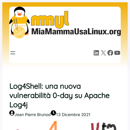
Vai
al
contenuto
LinkedIn
X
Facebook
YouTube
Log4Shell: una nuova
vulnerabilità 0-day su Apache
Log4j
Jean Pierre Brunod
13 Dicembre 2021