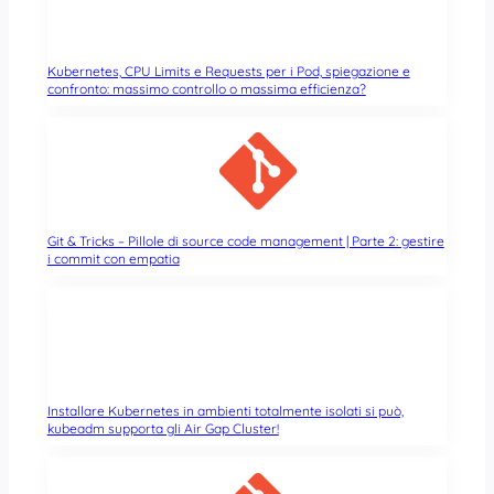
Kubernetes, CPU Limits e Requests per i Pod, spiegazione e
confronto: massimo controllo o massima efficienza?
Git & Tricks – Pillole di source code management | Parte 2: gestire
i commit con empatia
Installare Kubernetes in ambienti totalmente isolati si può,
kubeadm supporta gli Air Gap Cluster!