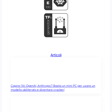
Articoli
Capire l’AI: OpenAI, Anthropic? Basta un mini PC per usare un
modello abliterato e diventare cracker!