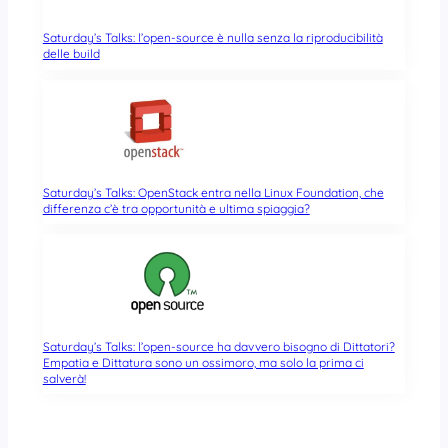
Saturday’s Talks: l’open-source è nulla senza la riproducibilità
delle build
Saturday’s Talks: OpenStack entra nella Linux Foundation, che
differenza c’è tra opportunità e ultima spiaggia?
Saturday’s Talks: l’open-source ha davvero bisogno di Dittatori?
Empatia e Dittatura sono un ossimoro, ma solo la prima ci
salverà!