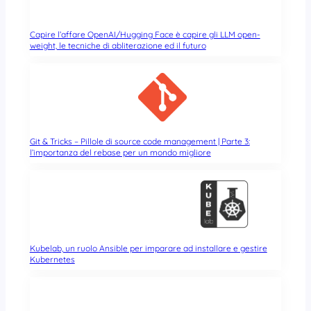
Capire l’affare OpenAI/Hugging Face è capire gli LLM open-
weight, le tecniche di abliterazione ed il futuro
Git & Tricks – Pillole di source code management | Parte 3:
l’importanza del rebase per un mondo migliore
Kubelab, un ruolo Ansible per imparare ad installare e gestire
Kubernetes