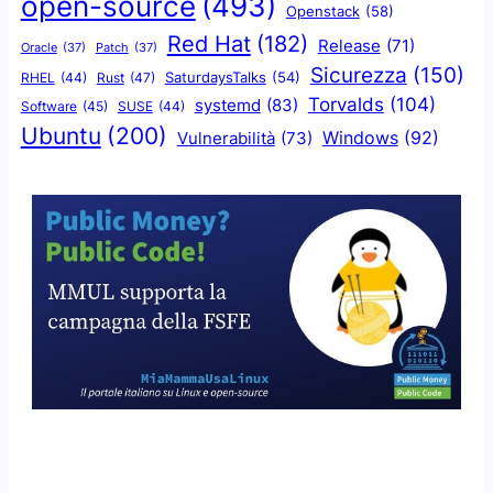
open-source
(493)
Openstack
(58)
Red Hat
(182)
Release
(71)
Oracle
(37)
Patch
(37)
Sicurezza
(150)
SaturdaysTalks
(54)
Rust
(47)
RHEL
(44)
Torvalds
(104)
systemd
(83)
Software
(45)
SUSE
(44)
Ubuntu
(200)
Windows
(92)
Vulnerabilità
(73)