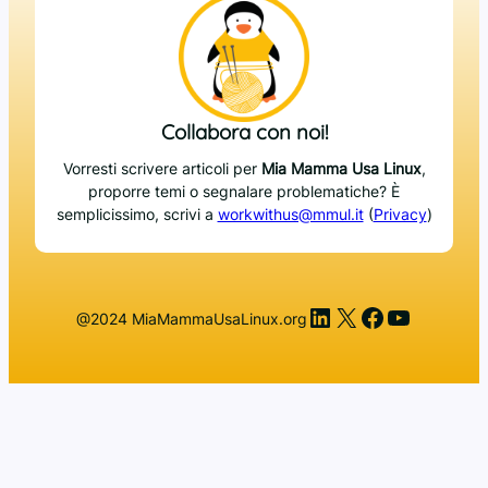
Collabora con noi!
Vorresti scrivere articoli per
Mia Mamma Usa Linux
,
proporre temi o segnalare problematiche? È
semplicissimo, scrivi a
workwithus@mmul.it
(
Privacy
)
LinkedIn
X
Facebook
YouTub
@2024 MiaMammaUsaLinux.org