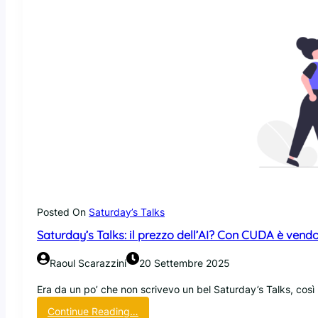
t
u
r
d
a
y
’
s
T
a
l
k
s
:
d
Posted On
Saturday’s Talks
e
Saturday’s Talks: il prezzo dell’AI? Con CUDA è vendor
l
d
Raoul Scarazzini
20 Settembre 2025
i
s
Era da un po’ che non scrivevo un bel Saturday’s Talks, così 
s
:
Continue Reading…
e