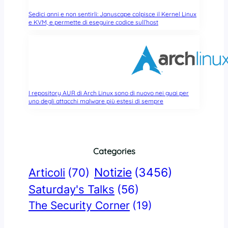
Sedici anni e non sentirli: Januscape colpisce il Kernel Linux
e KVM, e permette di eseguire codice sull’host
I repository AUR di Arch Linux sono di nuovo nei guai per
uno degli attacchi malware più estesi di sempre
Categories
Notizie
(3456)
Articoli
(70)
Saturday's Talks
(56)
The Security Corner
(19)