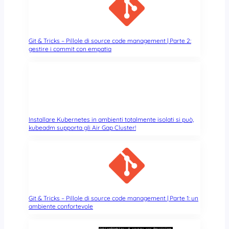
o
a
m
r
o
o
s
Git & Tricks – Pillole di source code management | Parte 2:
c
gestire i commit con empatia
s
o
i
s
,
a
q
s
u
i
i
a
n
d
Installare Kubernetes in ambienti totalmente isolati si può,
d
kubeadm supporta gli Air Gap Cluster!
a
i
v
c
v
o
e
s
r
a
o
c
Git & Tricks – Pillole di source code management | Parte 1: un
i
ambiente confortevole
h
a