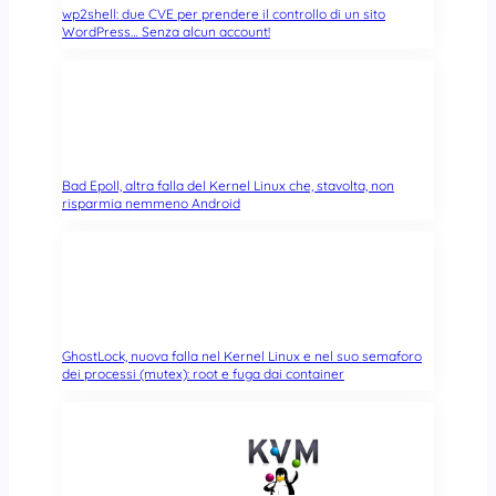
wp2shell: due CVE per prendere il controllo di un sito
WordPress… Senza alcun account!
Bad Epoll, altra falla del Kernel Linux che, stavolta, non
risparmia nemmeno Android
GhostLock, nuova falla nel Kernel Linux e nel suo semaforo
dei processi (mutex): root e fuga dai container