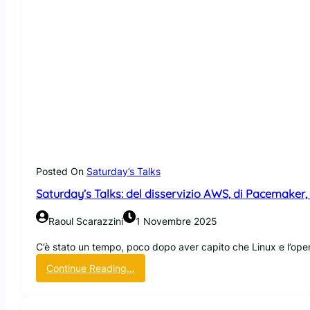
Posted On
Saturday’s Talks
Saturday’s Talks: del disservizio AWS, di Pacemaker, d
Raoul Scarazzini
1 Novembre 2025
C’è stato un tempo, poco dopo aver capito che Linux e l’open-
:
Continue Reading…
S
a