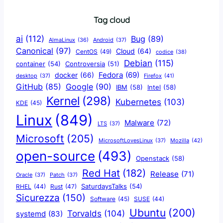
Tag cloud
ai
(112)
Bug
(89)
AlmaLinux
(36)
Android
(37)
Canonical
(97)
Cloud
(64)
CentOS
(49)
codice
(38)
Debian
(115)
container
(54)
Controversia
(51)
docker
(66)
Fedora
(69)
Firefox
(41)
desktop
(37)
Google
(90)
GitHub
(85)
IBM
(58)
Intel
(58)
Kernel
(298)
Kubernetes
(103)
KDE
(45)
Linux
(849)
Malware
(72)
LTS
(37)
Microsoft
(205)
Mozilla
(42)
MicrosoftLovesLinux
(37)
open-source
(493)
Openstack
(58)
Red Hat
(182)
Release
(71)
Oracle
(37)
Patch
(37)
SaturdaysTalks
(54)
Rust
(47)
RHEL
(44)
Sicurezza
(150)
Software
(45)
SUSE
(44)
Ubuntu
(200)
Torvalds
(104)
systemd
(83)