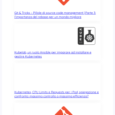
o
u
n
Git & Tricks – Pillole di source code management | Parte 3:
l’importanza del rebase per un mondo migliore
a
f
o
t
o
g
r
Kubelab, un ruolo Ansible per imparare ad installare e
a
gestire Kubernetes
f
i
a
d
e
l
Kubernetes, CPU Limits e Requests per i Pod, spiegazione e
l
confronto: massimo controllo o massima efficienza?
o
s
t