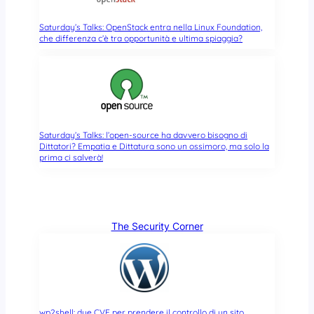
Saturday’s Talks: OpenStack entra nella Linux Foundation,
che differenza c’è tra opportunità e ultima spiaggia?
Saturday’s Talks: l’open-source ha davvero bisogno di
Dittatori? Empatia e Dittatura sono un ossimoro, ma solo la
prima ci salverà!
The Security Corner
wp2shell: due CVE per prendere il controllo di un sito