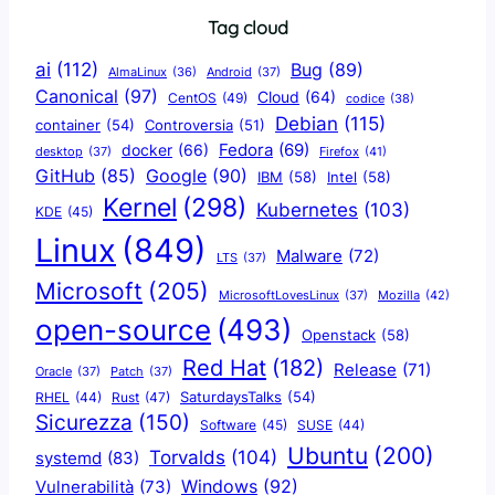
Tag cloud
ai
(112)
Bug
(89)
AlmaLinux
(36)
Android
(37)
Canonical
(97)
Cloud
(64)
CentOS
(49)
codice
(38)
Debian
(115)
container
(54)
Controversia
(51)
docker
(66)
Fedora
(69)
Firefox
(41)
desktop
(37)
Google
(90)
GitHub
(85)
IBM
(58)
Intel
(58)
Kernel
(298)
Kubernetes
(103)
KDE
(45)
Linux
(849)
Malware
(72)
LTS
(37)
Microsoft
(205)
Mozilla
(42)
MicrosoftLovesLinux
(37)
open-source
(493)
Openstack
(58)
Red Hat
(182)
Release
(71)
Oracle
(37)
Patch
(37)
SaturdaysTalks
(54)
Rust
(47)
RHEL
(44)
Sicurezza
(150)
Software
(45)
SUSE
(44)
Ubuntu
(200)
Torvalds
(104)
systemd
(83)
Windows
(92)
Vulnerabilità
(73)