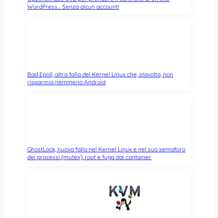
WordPress… Senza alcun account!
Bad Epoll, altra falla del Kernel Linux che, stavolta, non
risparmia nemmeno Android
GhostLock, nuova falla nel Kernel Linux e nel suo semaforo
dei processi (mutex): root e fuga dai container