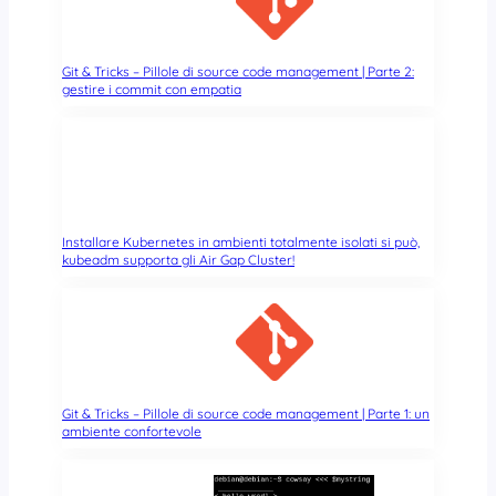
a
t
o
d
Git & Tricks – Pillole di source code management | Parte 2:
gestire i commit con empatia
e
l
l
e
c
o
s
Installare Kubernetes in ambienti totalmente isolati si può,
e
kubeadm supporta gli Air Gap Cluster!
Git & Tricks – Pillole di source code management | Parte 1: un
ambiente confortevole