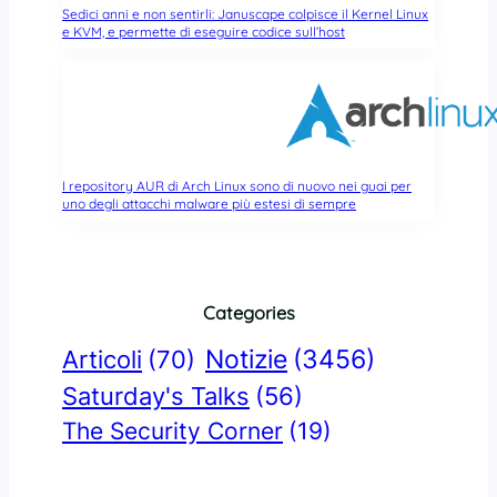
Sedici anni e non sentirli: Januscape colpisce il Kernel Linux
e KVM, e permette di eseguire codice sull’host
I repository AUR di Arch Linux sono di nuovo nei guai per
uno degli attacchi malware più estesi di sempre
Categories
Notizie
(3456)
Articoli
(70)
Saturday's Talks
(56)
The Security Corner
(19)