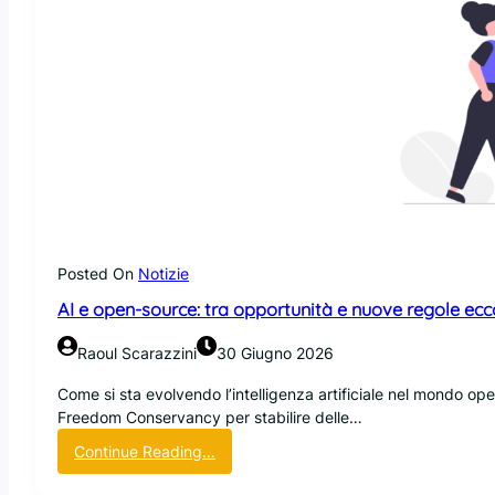
Posted On
Notizie
AI e open-source: tra opportunità e nuove regole ecco
Raoul Scarazzini
30 Giugno 2026
Come si sta evolvendo l’intelligenza artificiale nel mondo op
Freedom Conservancy per stabilire delle…
:
Continue Reading…
A