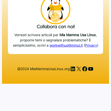
Collabora con noi!
Vorresti scrivere articoli per
Mia Mamma Usa Linux
,
proporre temi o segnalare problematiche? È
semplicissimo, scrivi a
workwithus@mmul.it
(
Privacy
)
LinkedIn
X
Facebook
YouTub
@2024 MiaMammaUsaLinux.org