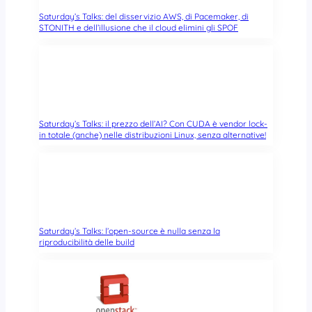
Saturday’s Talks: del disservizio AWS, di Pacemaker, di
STONITH e dell’illusione che il cloud elimini gli SPOF
Saturday’s Talks: il prezzo dell’AI? Con CUDA è vendor lock-
in totale (anche) nelle distribuzioni Linux, senza alternative!
Saturday’s Talks: l’open-source è nulla senza la
riproducibilità delle build