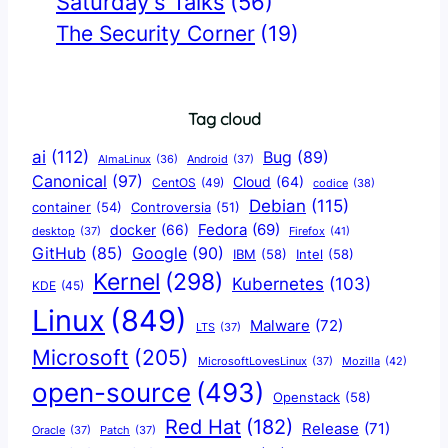
Saturday's Talks
(56)
The Security Corner
(19)
Tag cloud
ai
(112)
Bug
(89)
AlmaLinux
(36)
Android
(37)
Canonical
(97)
Cloud
(64)
CentOS
(49)
codice
(38)
Debian
(115)
container
(54)
Controversia
(51)
docker
(66)
Fedora
(69)
Firefox
(41)
desktop
(37)
Google
(90)
GitHub
(85)
IBM
(58)
Intel
(58)
Kernel
(298)
Kubernetes
(103)
KDE
(45)
Linux
(849)
Malware
(72)
LTS
(37)
Microsoft
(205)
Mozilla
(42)
MicrosoftLovesLinux
(37)
open-source
(493)
Openstack
(58)
Red Hat
(182)
Release
(71)
Oracle
(37)
Patch
(37)