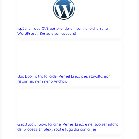
wp2shell: due CVE per prendere il controllo di un sito
WordPress… Senza alcun account!
Bad Epoll, altra falla del Kernel Linux che, stavolta, non
risparmia nemmeno Android
GhostLock, nuova falla nel Kernel Linux e nel suo semaforo
dei processi (mutex): root e fuga dai container