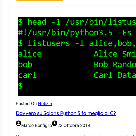
L
a
N
S
A
s
c
o
n
s
i
g
l
i
a
l
’
Posted On
Notizie
u
Davvero su Solaris Python 3 fa meglio di C?
s
o
Marco Bonfiglio
22 Ottobre 2019
d
i