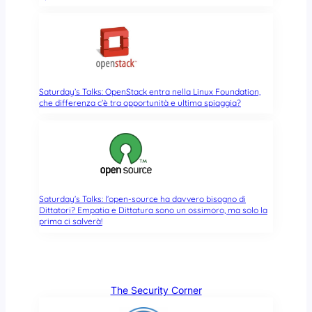
Saturday’s Talks: OpenStack entra nella Linux Foundation,
che differenza c’è tra opportunità e ultima spiaggia?
Saturday’s Talks: l’open-source ha davvero bisogno di
Dittatori? Empatia e Dittatura sono un ossimoro, ma solo la
prima ci salverà!
The Security Corner