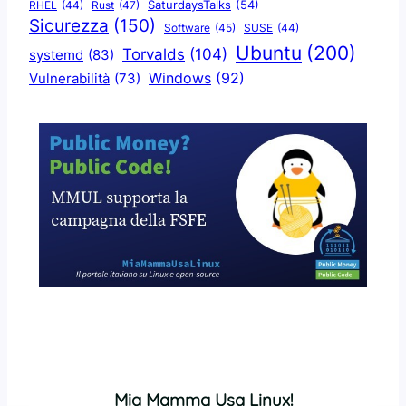
SaturdaysTalks
(54)
Rust
(47)
RHEL
(44)
Sicurezza
(150)
Software
(45)
SUSE
(44)
Ubuntu
(200)
Torvalds
(104)
systemd
(83)
Windows
(92)
Vulnerabilità
(73)
Mia Mamma Usa Linux!