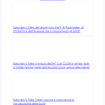
Saturday’s Talks: del disservizio AWS, di Pacemaker, di
STONITH e dell’illusione che il cloud elimini gli SPOF
Saturday’s Talks: il prezzo dell’AI? Con CUDA è vendor lock-
in totale (anche) nelle distribuzioni Linux, senza alternative!
Saturday’s Talks: l’open-source è nulla senza la
riproducibilità delle build