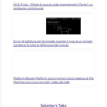
Git & Tricks – Pillole di source code management | Parte 1: un
ambiente confortevole
Errori di battitura nel terminale: quando il typo di un singolo
carattere fa tutta la differenza del mondo
Platform Bloody Platform: ecco il primo nuovo meetup di Mia
Mamma Usa Linux con tutti i video dei talk!
Saturday’s Talks