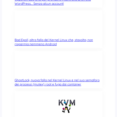
WordPress… Senza alcun account!
Bad Epoll, altra falla del Kernel Linux che, stavolta, non
risparmia nemmeno Android
GhostLock, nuova falla nel Kernel Linux e nel suo semaforo
dei processi (mutex): root e fuga dai container