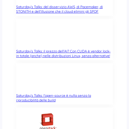
Saturday’s Talks: del disservizio AWS, di Pacemaker, di
STONITH e dell’illusione che il cloud elimini gli SPOF
Saturday’s Talks: il prezzo dell’AI? Con CUDA è vendor lock-
in totale (anche) nelle distribuzioni Linux, senza alternative!
Saturday’s Talks: l’open-source è nulla senza la
riproducibilità delle build