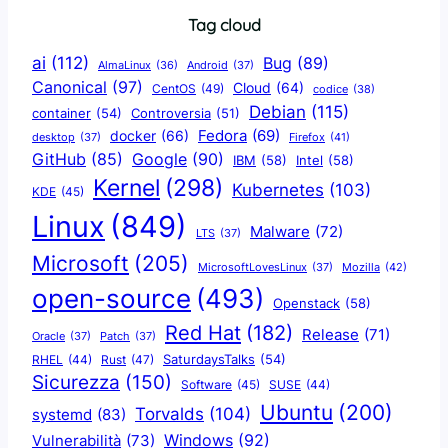
Tag cloud
ai
(112)
Bug
(89)
AlmaLinux
(36)
Android
(37)
Canonical
(97)
Cloud
(64)
CentOS
(49)
codice
(38)
Debian
(115)
container
(54)
Controversia
(51)
docker
(66)
Fedora
(69)
Firefox
(41)
desktop
(37)
Google
(90)
GitHub
(85)
IBM
(58)
Intel
(58)
Kernel
(298)
Kubernetes
(103)
KDE
(45)
Linux
(849)
Malware
(72)
LTS
(37)
Microsoft
(205)
Mozilla
(42)
MicrosoftLovesLinux
(37)
open-source
(493)
Openstack
(58)
Red Hat
(182)
Release
(71)
Oracle
(37)
Patch
(37)
SaturdaysTalks
(54)
Rust
(47)
RHEL
(44)
Sicurezza
(150)
Software
(45)
SUSE
(44)
Ubuntu
(200)
Torvalds
(104)
systemd
(83)
Windows
(92)
Vulnerabilità
(73)