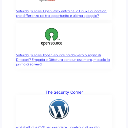
Saturday’s Talks: OpenStack entra nella Linux Foundation,
che differenza c’è tra opportunità e ultima spiaggia?
Saturday’s Talks: l’open-source ha davvero bisogno di
Dittatori? Empatia e Dittatura sono un ossimoro, ma solo la
prima ci salverà!
The Security Corner
wp2shell: due CVE per prendere il controllo di un sito