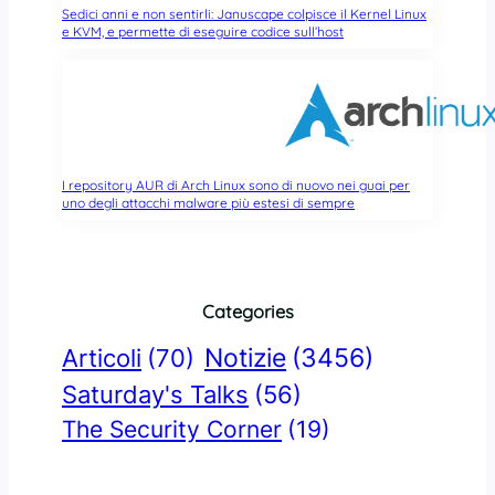
Sedici anni e non sentirli: Januscape colpisce il Kernel Linux
e KVM, e permette di eseguire codice sull’host
I repository AUR di Arch Linux sono di nuovo nei guai per
uno degli attacchi malware più estesi di sempre
Categories
Notizie
(3456)
Articoli
(70)
Saturday's Talks
(56)
The Security Corner
(19)