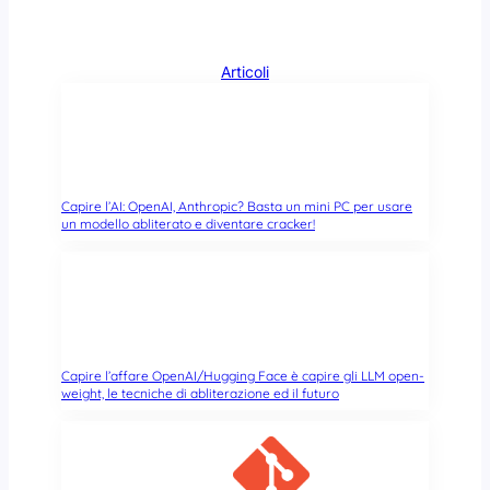
s
s
o
Articoli
!
Capire l’AI: OpenAI, Anthropic? Basta un mini PC per usare
un modello abliterato e diventare cracker!
Capire l’affare OpenAI/Hugging Face è capire gli LLM open-
weight, le tecniche di abliterazione ed il futuro