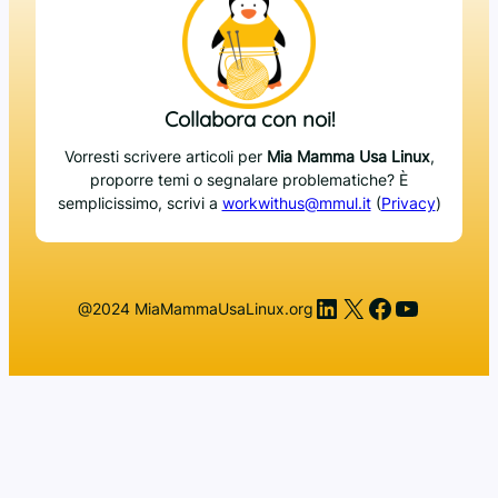
Collabora con noi!
Vorresti scrivere articoli per
Mia Mamma Usa Linux
,
proporre temi o segnalare problematiche? È
semplicissimo, scrivi a
workwithus@mmul.it
(
Privacy
)
LinkedIn
X
Facebook
YouTub
@2024 MiaMammaUsaLinux.org