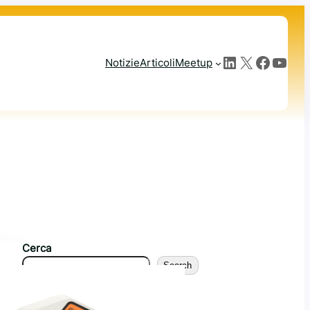
LinkedIn
X
Facebook
YouTube
Notizie
Articoli
Meetup
Cerca
Search