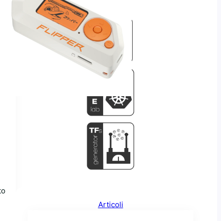
GitHub
to
Articoli