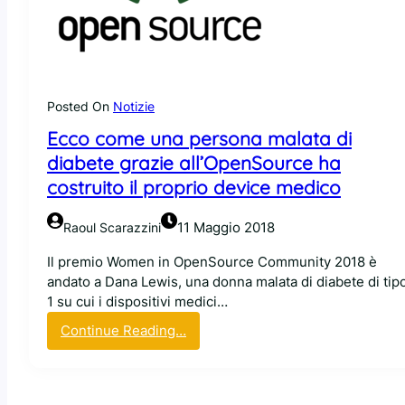
o
e
p
:
e
q
n
u
-
a
s
Posted On
Notizie
l
o
Ecco come una persona malata di
e
u
è
diabete grazie all’OpenSource ha
r
i
c
costruito il proprio device medico
l
e
d
d
11 Maggio 2018
Raoul Scarazzini
e
a
v
u
Il premio Women in OpenSource Community 2018 è
i
s
andato a Dana Lewis, una donna malata di diabete di tip
c
a
1 su cui i dispositivi medici…
e
r
:
Continue Reading…
c
e
E
h
c
c
e
o
c
v
m