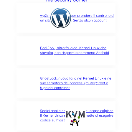
wp2shell: due CVE per prendere il controllo di
un sito WordPress… Senza alcun account!
Bad Epoll, altra falla del Kernel Linux che,
stavolta, non risparmia nemmeno Android
GhostLock, nuova falla nel Kernel Linux e nel
suo semaforo dei processi (mutex): root e
fuga dai container
Sedici anni e non sentirli: Januscape colpisce
il Kernel Linux e KVM, e permette di eseguire
codice sull’host