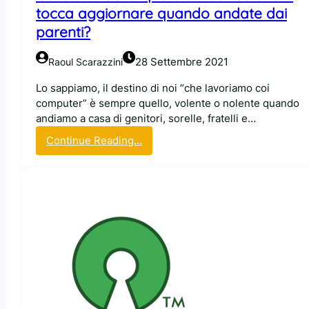
d
tocca aggiornare quando andate dai
i
parenti?
s
p
28 Settembre 2021
Raoul Scarazzini
o
s
Lo sappiamo, il destino di noi “che lavoriamo coi
i
computer” è sempre quello, volente o nolente quando
t
andiamo a casa di genitori, sorelle, fratelli e…
i
:
Continue Reading…
v
C
o
o
p
s
o
e
r
d
t
a
a
r
t
i
i
d
l
e
e
r