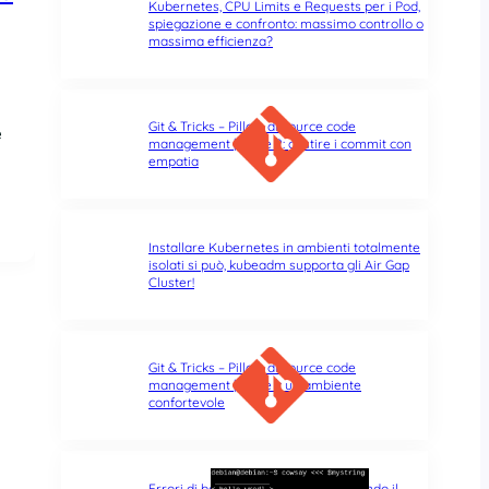
Kubernetes, CPU Limits e Requests per i Pod,
spiegazione e confronto: massimo controllo o
massima efficienza?
Git & Tricks – Pillole di source code
e
management | Parte 2: gestire i commit con
empatia
Installare Kubernetes in ambienti totalmente
isolati si può, kubeadm supporta gli Air Gap
Cluster!
Git & Tricks – Pillole di source code
management | Parte 1: un ambiente
confortevole
Errori di battitura nel terminale: quando il