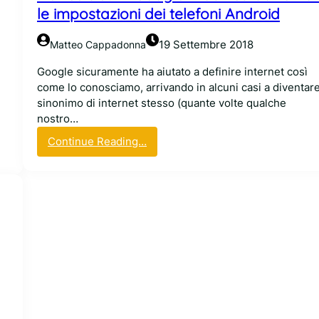
:
le impostazioni dei telefoni Android
n
e
19 Settembre 2018
Matteo Cappadonna
s
s
Google sicuramente ha aiutato a definire internet così
u
come lo conosciamo, arrivando in alcuni casi a diventar
n
sinonimo di internet stesso (quante volte qualche
p
nostro…
r
:
Continue Reading…
o
D
b
e
l
v
e
i
m
c
a
e
c
s
o
i
n
c
R
u
a
r
s