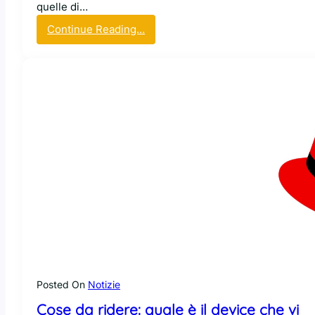
quelle di…
:
Continue Reading…
E
c
c
o
F
l
i
p
p
e
r
Z
e
r
o
,
Posted On
Notizie
u
Cose da ridere: quale è il device che vi
n