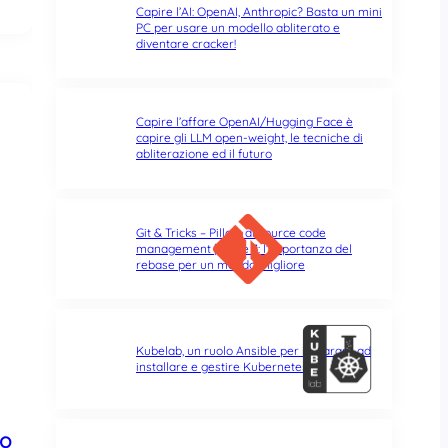
Capire l’AI: OpenAI, Anthropic? Basta un mini
PC per usare un modello abliterato e
diventare cracker!
Capire l’affare OpenAI/Hugging Face è
capire gli LLM open-weight, le tecniche di
abliterazione ed il futuro
Git & Tricks – Pillole di source code
management | Parte 3: l’importanza del
rebase per un mondo migliore
Kubelab, un ruolo Ansible per imparare ad
installare e gestire Kubernetes
to