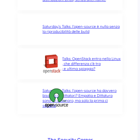
Saturday’s Talks: l’open-source è nulla senza
la riproducibilità delle build
Saturday’s Talks: OpenStack entra nella Linux
Foundation, che differenza c’è tra
opportunità e ultima spiaggia?
Saturday’s Talks: l’open-source ha davvero
bisogno di Dittatori? Empatia e Dittatura
sono un ossimoro, ma solo la prima ci
salverà!
The Security Corner