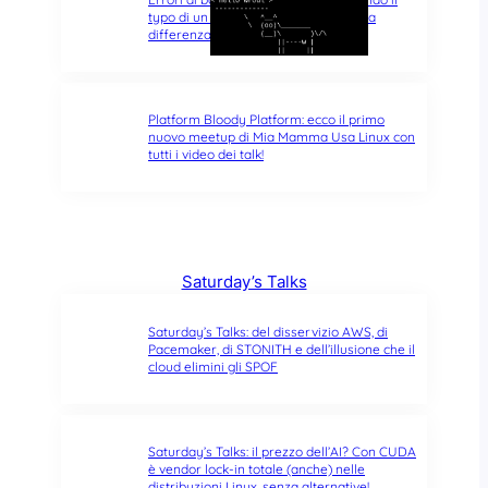
typo di un singolo carattere fa tutta la
differenza del mondo
Platform Bloody Platform: ecco il primo
nuovo meetup di Mia Mamma Usa Linux con
tutti i video dei talk!
Saturday’s Talks
Saturday’s Talks: del disservizio AWS, di
Pacemaker, di STONITH e dell’illusione che il
cloud elimini gli SPOF
Saturday’s Talks: il prezzo dell’AI? Con CUDA
è vendor lock-in totale (anche) nelle
distribuzioni Linux, senza alternative!