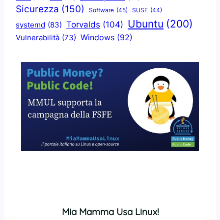
Sicurezza
(150)
Software
(45)
SUSE
(44)
Ubuntu
(200)
Torvalds
(104)
systemd
(83)
Windows
(92)
Vulnerabilità
(73)
Mia Mamma Usa Linux!