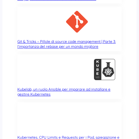
t
e
a
l
l
’
u
Git & Tricks – Pillole di source code management | Parte 3:
l’importanza del rebase per un mondo migliore
l
t
i
m
a
D
o
Kubelab, un ruolo Ansible per imparare ad installare e
c
gestire Kubernetes
k
e
r
C
o
n
Kubernetes, CPU Limits e Requests per i Pod, spiegazione e