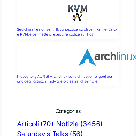
Sedici anni e non sentirli: Januscape colpisce il Kernel Linux
e KVM, e permette di eseguire codice sull’host
I repository AUR di Arch Linux sono di nuovo nei guai per
uno degli attacchi malware più estesi di sempre
Categories
Notizie
(3456)
Articoli
(70)
Saturday's Talks
(56)