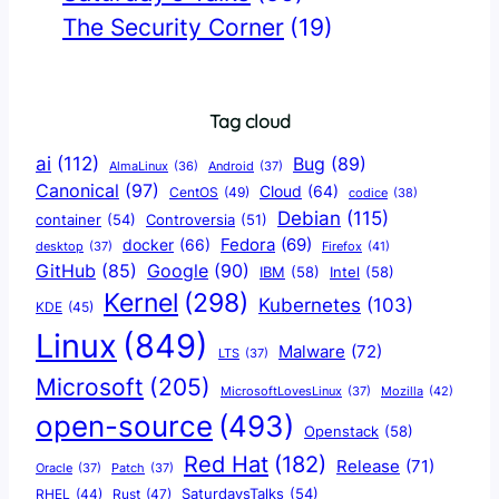
The Security Corner
(19)
Tag cloud
ai
(112)
Bug
(89)
AlmaLinux
(36)
Android
(37)
Canonical
(97)
Cloud
(64)
CentOS
(49)
codice
(38)
Debian
(115)
container
(54)
Controversia
(51)
docker
(66)
Fedora
(69)
Firefox
(41)
desktop
(37)
Google
(90)
GitHub
(85)
IBM
(58)
Intel
(58)
Kernel
(298)
Kubernetes
(103)
KDE
(45)
Linux
(849)
Malware
(72)
LTS
(37)
Microsoft
(205)
Mozilla
(42)
MicrosoftLovesLinux
(37)
open-source
(493)
Openstack
(58)
Red Hat
(182)
Release
(71)
Oracle
(37)
Patch
(37)
SaturdaysTalks
(54)
Rust
(47)
RHEL
(44)