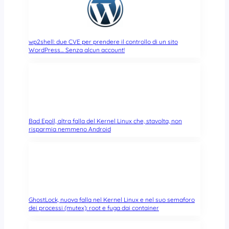
wp2shell: due CVE per prendere il controllo di un sito
WordPress… Senza alcun account!
Bad Epoll, altra falla del Kernel Linux che, stavolta, non
risparmia nemmeno Android
GhostLock, nuova falla nel Kernel Linux e nel suo semaforo
dei processi (mutex): root e fuga dai container