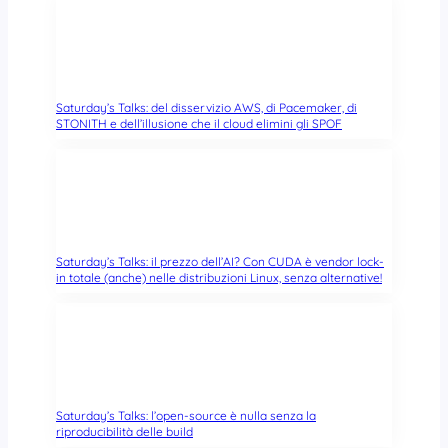
d
Saturday’s Talks: del disservizio AWS, di Pacemaker, di
STONITH e dell’illusione che il cloud elimini gli SPOF
Saturday’s Talks: il prezzo dell’AI? Con CUDA è vendor lock-
in totale (anche) nelle distribuzioni Linux, senza alternative!
Saturday’s Talks: l’open-source è nulla senza la
riproducibilità delle build