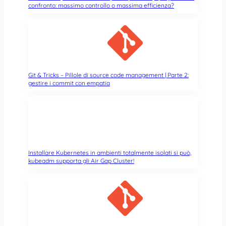
:
confronto: massimo controllo o massima efficienza?
D
o
c
k
e
r
D
Git & Tricks – Pillole di source code management | Parte 2:
gestire i commit con empatia
e
b
u
g
,
D
o
Installare Kubernetes in ambienti totalmente isolati si può,
c
kubeadm supporta gli Air Gap Cluster!
k
e
r
S
c
o