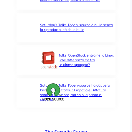
Saturday’s Talks: l’open-source è nulla senza
la riproducibilità delle build
Saturday’s Talks: OpenStack entra nella Linux
Foundation, che differenza c’è tra
opportunità e ultima spiaggia?
Saturday’s Talks: l’open-source ha davvero
bisogno di Dittatori? Empatia e Dittatura
sono un ossimoro, ma solo la prima ci
salverà!
The Security Corner