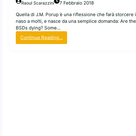
7 Febbraio 2018
Raoul Scarazzini
Quella di J.M. Porup è una riflessione che farà storcere i
naso a molti, e nasce da una semplice domanda: Are the
BSDs dying? Some…
:
Continue Reading…
I
s
i
s
t
e
m
i
B
S
D
s
o
n