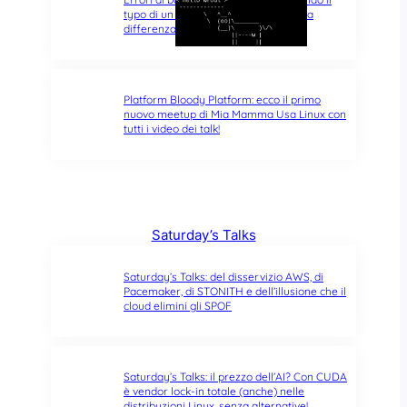
typo di un singolo carattere fa tutta la
differenza del mondo
Platform Bloody Platform: ecco il primo
nuovo meetup di Mia Mamma Usa Linux con
tutti i video dei talk!
Saturday’s Talks
Saturday’s Talks: del disservizio AWS, di
Pacemaker, di STONITH e dell’illusione che il
cloud elimini gli SPOF
Saturday’s Talks: il prezzo dell’AI? Con CUDA
è vendor lock-in totale (anche) nelle
distribuzioni Linux, senza alternative!