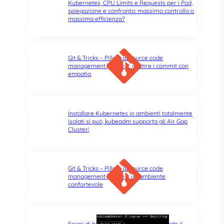
Kubernetes, CPU Limits e Requests per i Pod,
spiegazione e confronto: massimo controllo o
massima efficienza?
Git & Tricks – Pillole di source code
management | Parte 2: gestire i commit con
empatia
Installare Kubernetes in ambienti totalmente
isolati si può, kubeadm supporta gli Air Gap
Cluster!
Git & Tricks – Pillole di source code
management | Parte 1: un ambiente
confortevole
Errori di battitura nel terminale: quando il