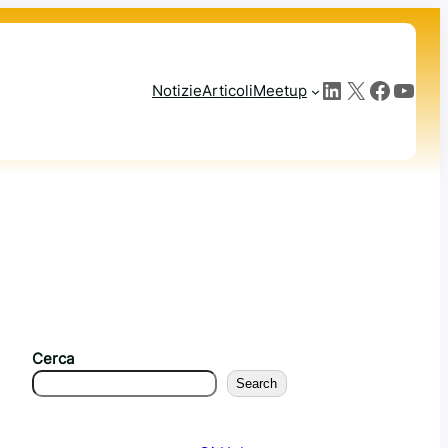
LinkedIn
X
Facebook
YouTube
Notizie
Articoli
Meetup
Cerca
Search