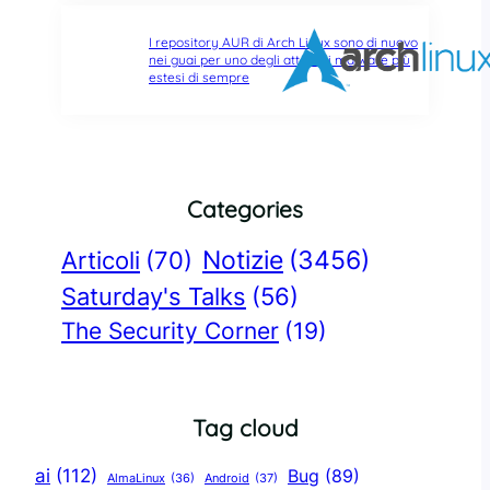
I repository AUR di Arch Linux sono di nuovo
nei guai per uno degli attacchi malware più
estesi di sempre
Categories
Notizie
(3456)
Articoli
(70)
Saturday's Talks
(56)
The Security Corner
(19)
Tag cloud
ai
(112)
Bug
(89)
AlmaLinux
(36)
Android
(37)