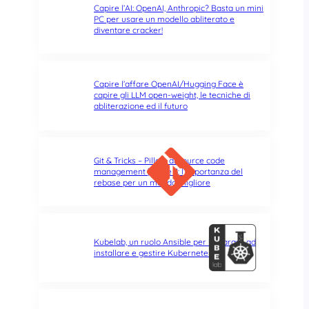
Capire l’AI: OpenAI, Anthropic? Basta un mini
PC per usare un modello abliterato e
diventare cracker!
Capire l’affare OpenAI/Hugging Face è
capire gli LLM open-weight, le tecniche di
abliterazione ed il futuro
Git & Tricks – Pillole di source code
management | Parte 3: l’importanza del
rebase per un mondo migliore
Kubelab, un ruolo Ansible per imparare ad
installare e gestire Kubernetes