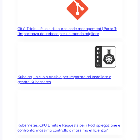
u
n
a
v
o
Git & Tricks – Pillole di source code management | Parte 3:
l’importanza del rebase per un mondo migliore
l
t
a
p
e
r
t
Kubelab, un ruolo Ansible per imparare ad installare e
u
gestire Kubernetes
t
t
e
)
s
u
Kubernetes, CPU Limits e Requests per i Pod, spiegazione e
l
confronto: massimo controllo o massima efficienza?
l