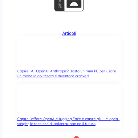
e
r
n
e
l
Articoli
L
i
n
u
x
f
Capire l’AI: OpenAI, Anthropic? Basta un mini PC per usare
a
un modello abliterato e diventare cracker!
r
à
o
r
d
i
Capire l’affare OpenAI/Hugging Face è capire gli LLM open-
n
weight, le tecniche di abliterazione ed il futuro
e
(