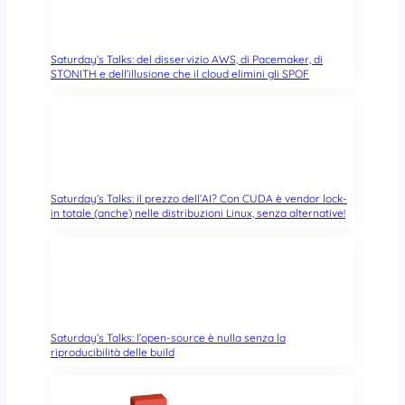
Saturday’s Talks: del disservizio AWS, di Pacemaker, di
STONITH e dell’illusione che il cloud elimini gli SPOF
Saturday’s Talks: il prezzo dell’AI? Con CUDA è vendor lock-
in totale (anche) nelle distribuzioni Linux, senza alternative!
Saturday’s Talks: l’open-source è nulla senza la
riproducibilità delle build