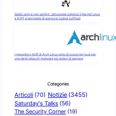
Sedici anni e non sentirli: Januscape colpisce il Kernel Linux
e KVM, e permette di eseguire codice sull’host
I repository AUR di Arch Linux sono di nuovo nei guai per
uno degli attacchi malware più estesi di sempre
Categories
Notizie
(3455)
Articoli
(70)
Saturday's Talks
(56)
The Security Corner
(19)