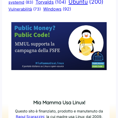
Ubuntu
(200)
Torvalds
(104)
systemd
(83)
Windows
(92)
Vulnerabilità
(73)
Mia Mamma Usa Linux!
Questo sito è finanziato, prodotto e manutenuto da
Raoul Scarazzini
, la cui madre usa Linux dal 2009.