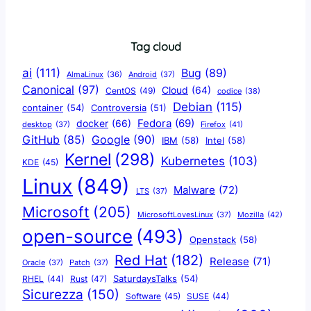
Tag cloud
ai
(111)
Bug
(89)
AlmaLinux
(36)
Android
(37)
Canonical
(97)
Cloud
(64)
CentOS
(49)
codice
(38)
Debian
(115)
container
(54)
Controversia
(51)
docker
(66)
Fedora
(69)
Firefox
(41)
desktop
(37)
Google
(90)
GitHub
(85)
IBM
(58)
Intel
(58)
Kernel
(298)
Kubernetes
(103)
KDE
(45)
Linux
(849)
Malware
(72)
LTS
(37)
Microsoft
(205)
Mozilla
(42)
MicrosoftLovesLinux
(37)
open-source
(493)
Openstack
(58)
Red Hat
(182)
Release
(71)
Oracle
(37)
Patch
(37)
SaturdaysTalks
(54)
Rust
(47)
RHEL
(44)
Sicurezza
(150)
Software
(45)
SUSE
(44)