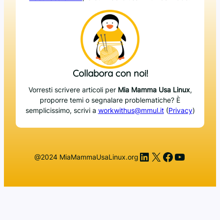
Collabora con noi!
Vorresti scrivere articoli per
Mia Mamma Usa Linux
,
proporre temi o segnalare problematiche? È
semplicissimo, scrivi a
workwithus@mmul.it
(
Privacy
)
LinkedIn
X
Facebook
YouTub
@2024 MiaMammaUsaLinux.org