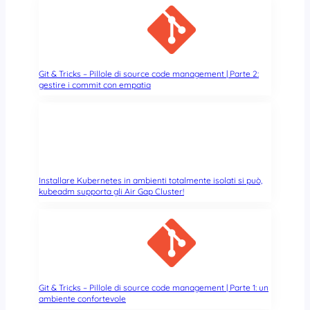
e
m
i
t
i
g
Git & Tricks – Pillole di source code management | Parte 2:
gestire i commit con empatia
a
z
i
o
n
i
a
Installare Kubernetes in ambienti totalmente isolati si può,
i
kubeadm supporta gli Air Gap Cluster!
b
u
g
d
e
l
Git & Tricks – Pillole di source code management | Parte 1: un
l
ambiente confortevole
e