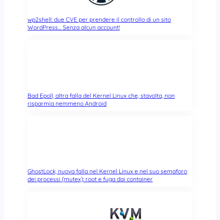
wp2shell: due CVE per prendere il controllo di un sito
WordPress… Senza alcun account!
Bad Epoll, altra falla del Kernel Linux che, stavolta, non
risparmia nemmeno Android
GhostLock, nuova falla nel Kernel Linux e nel suo semaforo
dei processi (mutex): root e fuga dai container