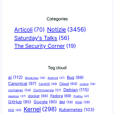
Categories
Notizie
(3456)
Articoli
(70)
Saturday's Talks
(56)
The Security Corner
(19)
Tag cloud
ai
(112)
Bug
(89)
AlmaLinux
(36)
Android
(37)
Canonical
(97)
Cloud
(64)
CentOS
(49)
codice
(38)
Debian
(115)
container
(54)
Controversia
(51)
docker
(66)
Fedora
(69)
Firefox
(41)
desktop
(37)
Google
(90)
GitHub
(85)
IBM
(58)
Intel
(58)
Kernel
(298)
Kubernetes
(103)
KDE
(45)