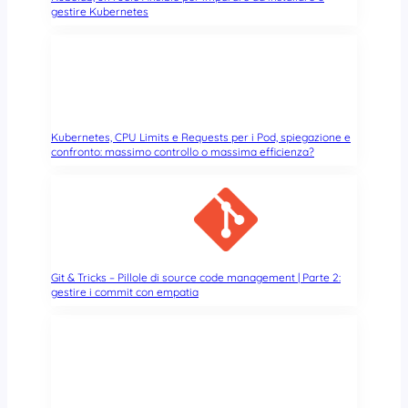
e
gestire Kubernetes
e
r
?
v
a
n
c
y
Kubernetes, CPU Limits e Requests per i Pod, spiegazione e
p
confronto: massimo controllo o massima efficienza?
e
r
l
a
l
i
b
Git & Tricks – Pillole di source code management | Parte 2:
gestire i commit con empatia
e
r
t
à
d
e