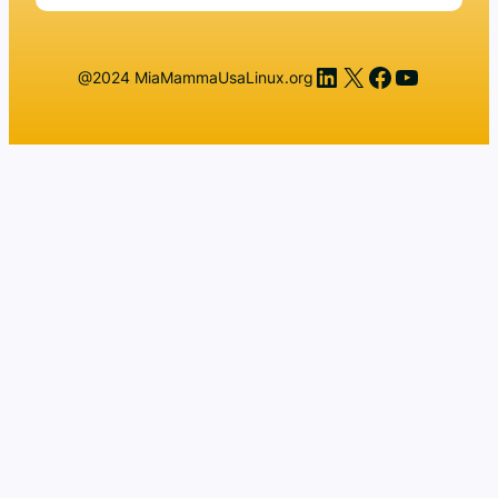
LinkedIn
X
Facebook
YouTub
@2024 MiaMammaUsaLinux.org