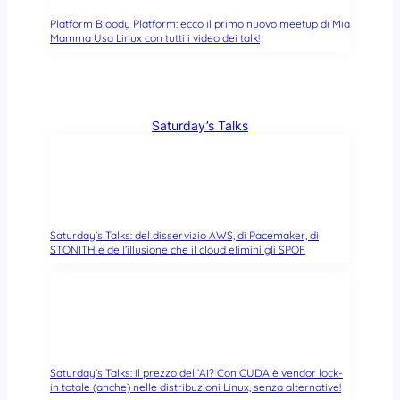
a
Platform Bloody Platform: ecco il primo nuovo meetup di Mia
r
Mamma Usa Linux con tutti i video dei talk!
i
p
a
r
Saturday’s Talks
a
z
i
o
n
e
Saturday’s Talks: del disservizio AWS, di Pacemaker, di
STONITH e dell’illusione che il cloud elimini gli SPOF
Saturday’s Talks: il prezzo dell’AI? Con CUDA è vendor lock-
in totale (anche) nelle distribuzioni Linux, senza alternative!