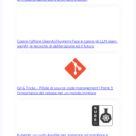
e
T
r
e
O
S
p
o
e
f
n
t
W
Capire l’affare OpenAI/Hugging Face è capire gli LLM open-
w
r
weight, le tecniche di abliterazione ed il futuro
a
t
r
e
e
l
F
’
r
o
e
p
e
Git & Tricks – Pillole di source code management | Parte 3:
e
l’importanza del rebase per un mondo migliore
d
n
o
-
m
s
C
o
o
u
n
r
s
c
Kubelab, un ruolo Ansible per imparare ad installare e