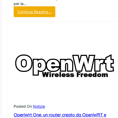
per la…
:
Continue Reading…
G
l
i
U
S
A
v
i
e
t
a
n
o
l
a
v
e
Posted On
Notizie
n
OpenWrt One, un router creato da OpenWRT e
d