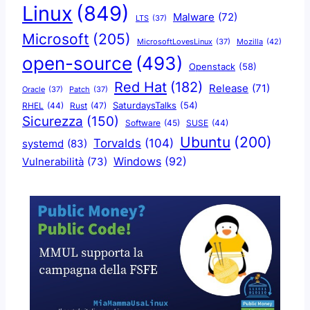
Linux
(849)
Malware
(72)
LTS
(37)
Microsoft
(205)
Mozilla
(42)
MicrosoftLovesLinux
(37)
open-source
(493)
Openstack
(58)
Red Hat
(182)
Release
(71)
Oracle
(37)
Patch
(37)
SaturdaysTalks
(54)
Rust
(47)
RHEL
(44)
Sicurezza
(150)
Software
(45)
SUSE
(44)
Ubuntu
(200)
Torvalds
(104)
systemd
(83)
Windows
(92)
Vulnerabilità
(73)