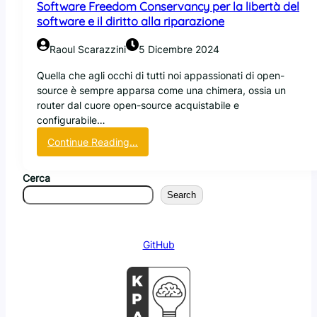
Software Freedom Conservancy per la libertà del
i
software e il diritto alla riparazione
t
a
Raoul Scarazzini
5 Dicembre 2024
d
i
Quella che agli occhi di tutti noi appassionati di open-
r
source è sempre apparsa come una chimera, ossia un
o
router dal cuore open-source acquistabile e
u
configurabile…
t
:
Continue Reading…
e
O
r
p
p
Cerca
e
r
Search
n
o
W
d
r
o
GitHub
t
t
O
t
n
i
e
a
,
l