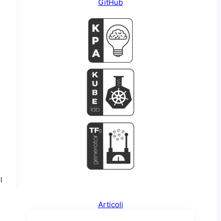
GitHub
l
Articoli