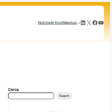
LinkedIn
X
Facebook
YouTube
Notizie
Articoli
Meetup
Cerca
Search