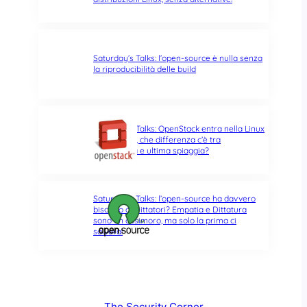
Saturday’s Talks: l’open-source è nulla senza
la riproducibilità delle build
Saturday’s Talks: OpenStack entra nella Linux
Foundation, che differenza c’è tra
opportunità e ultima spiaggia?
Saturday’s Talks: l’open-source ha davvero
bisogno di Dittatori? Empatia e Dittatura
sono un ossimoro, ma solo la prima ci
salverà!
The Security Corner