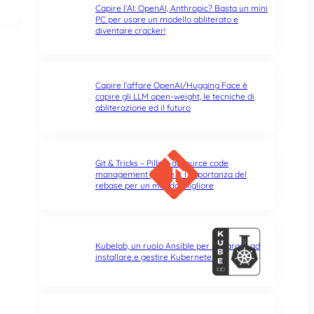
Capire l’AI: OpenAI, Anthropic? Basta un mini
PC per usare un modello abliterato e
diventare cracker!
Capire l’affare OpenAI/Hugging Face è
capire gli LLM open-weight, le tecniche di
abliterazione ed il futuro
Git & Tricks – Pillole di source code
management | Parte 3: l’importanza del
rebase per un mondo migliore
Kubelab, un ruolo Ansible per imparare ad
installare e gestire Kubernetes