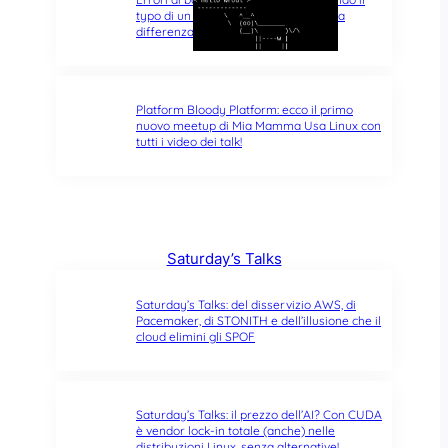
typo di un singolo carattere fa tutta la
differenza del mondo
Platform Bloody Platform: ecco il primo
nuovo meetup di Mia Mamma Usa Linux con
tutti i video dei talk!
Saturday’s Talks
Saturday’s Talks: del disservizio AWS, di
Pacemaker, di STONITH e dell’illusione che il
cloud elimini gli SPOF
Saturday’s Talks: il prezzo dell’AI? Con CUDA
è vendor lock-in totale (anche) nelle
distribuzioni Linux, senza alternative!