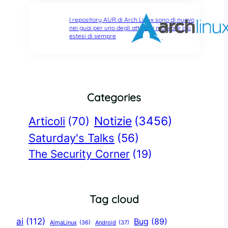
I repository AUR di Arch Linux sono di nuovo
nei guai per uno degli attacchi malware più
estesi di sempre
Categories
Notizie
(3456)
Articoli
(70)
Saturday's Talks
(56)
The Security Corner
(19)
Tag cloud
ai
(112)
Bug
(89)
AlmaLinux
(36)
Android
(37)