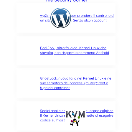
wp2shell: due CVE per prendere il controllo di
un sito WordPress… Senza alcun account!
Bad Epoll, altra falla del Kernel Linux che,
stavolta, non risparmia nemmeno Android
GhostLock, nuova falla nel Kernel Linux e nel
suo semaforo dei processi (mutex): root e
fuga dai container
Sedici anni e non sentirli: Januscape colpisce
il Kernel Linux e KVM, e permette di eseguire
codice sull’host