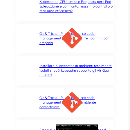
Kubernetes, CPU Limits e Requests per i Pod,
spiegazione e confronto: massimo controllo o
massima efficienza?
Git & Tricks – Pillole di source code
management | Parte 2: gestire i commit con
empatia
Installare Kubernetes in ambienti totalmente
isolati si può, kubeadm supporta gli Air Gap
Cluster!
Git & Tricks – Pillole di source code
management | Parte 1: un ambiente
confortevole
Errori di battitura nel terminale: quando il