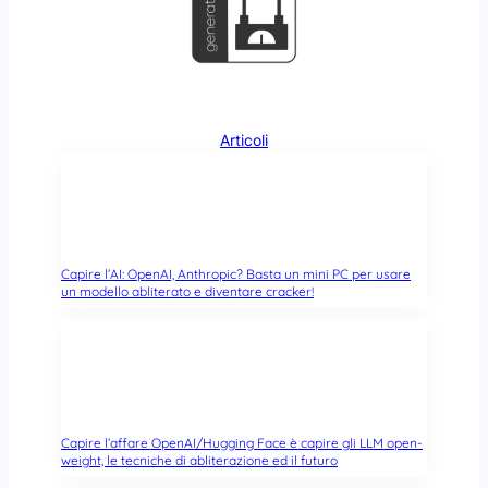
i
n
g
u
i
n
Articoli
o
n
e
l
l
a
Capire l’AI: OpenAI, Anthropic? Basta un mini PC per usare
c
un modello abliterato e diventare cracker!
a
p
i
t
a
l
Capire l’affare OpenAI/Hugging Face è capire gli LLM open-
e
weight, le tecniche di abliterazione ed il futuro
?