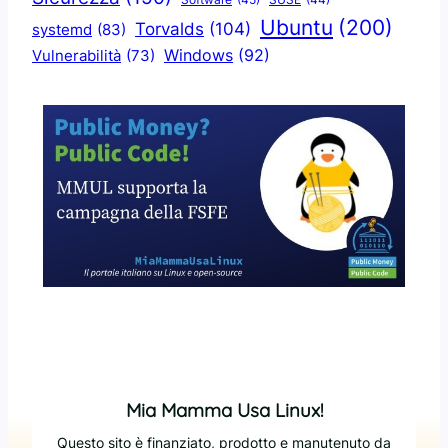
SUSE
(44)
Ubuntu
(200)
Torvalds
(104)
systemd
(83)
Windows
(92)
Vulnerabilità
(73)
Mia Mamma Usa Linux!
Questo sito è finanziato, prodotto e manutenuto da