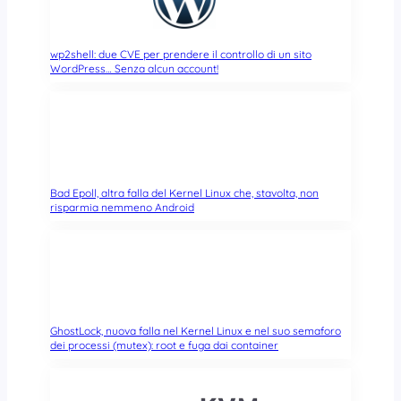
wp2shell: due CVE per prendere il controllo di un sito
WordPress… Senza alcun account!
Bad Epoll, altra falla del Kernel Linux che, stavolta, non
risparmia nemmeno Android
GhostLock, nuova falla nel Kernel Linux e nel suo semaforo
dei processi (mutex): root e fuga dai container