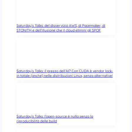
Saturday’s Talks: del disservizio AWS, di Pacemaker, di
STONITH e dell’illusione che il cloud elimini gli SPOF
Saturday’s Talks: il prezzo dell’AI? Con CUDA è vendor lock-
in totale (anche) nelle distribuzioni Linux, senza alternative!
Saturday’s Talks: l’open-source è nulla senza la
riproducibilità delle build