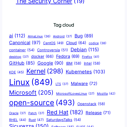
The Security Corner
(19)
Tag cloud
ai
(112)
Bug
(89)
AlmaLinux
(36)
Android
(37)
Canonical
(97)
Cloud
(64)
CentOS
(49)
codice
(38)
Debian
(115)
container
(54)
Controversia
(51)
docker
(66)
Fedora
(69)
Firefox
(41)
desktop
(37)
Google
(90)
GitHub
(85)
IBM
(58)
Intel
(58)
Kernel
(298)
Kubernetes
(103)
KDE
(45)
Linux
(849)
Malware
(72)
LTS
(37)
Microsoft
(205)
Mozilla
(42)
MicrosoftLovesLinux
(37)
open-source
(493)
Openstack
(58)
Red Hat
(182)
Release
(71)
Oracle
(37)
Patch
(37)
SaturdaysTalks
(54)
Rust
(47)
RHEL
(44)
Sicurezza
(150)
Software
(45)