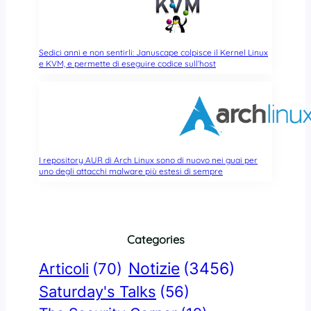
Sedici anni e non sentirli: Januscape colpisce il Kernel Linux
e KVM, e permette di eseguire codice sull’host
I repository AUR di Arch Linux sono di nuovo nei guai per
uno degli attacchi malware più estesi di sempre
Categories
Notizie
(3456)
Articoli
(70)
Saturday's Talks
(56)