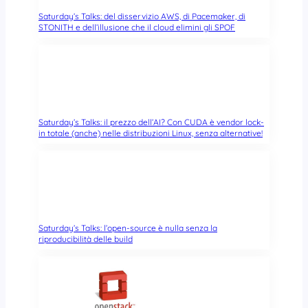
Saturday’s Talks: del disservizio AWS, di Pacemaker, di
STONITH e dell’illusione che il cloud elimini gli SPOF
Saturday’s Talks: il prezzo dell’AI? Con CUDA è vendor lock-
in totale (anche) nelle distribuzioni Linux, senza alternative!
Saturday’s Talks: l’open-source è nulla senza la
riproducibilità delle build