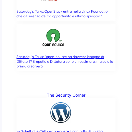
Saturday’s Talks: OpenStack entra nella Linux Foundation,
che differenza c’è tra opportunità e ultima spiaggia?
Saturday’s Talks: l’open-source ha davvero bisogno di
Dittatori? Empatia e Dittatura sono un ossimoro, ma solo la
prima ci salverà!
The Security Corner
wp2shell: due CVE per prendere il controllo di un sito