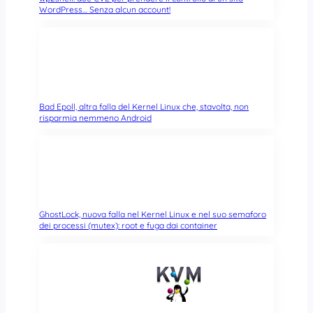
WordPress… Senza alcun account!
Bad Epoll, altra falla del Kernel Linux che, stavolta, non
risparmia nemmeno Android
GhostLock, nuova falla nel Kernel Linux e nel suo semaforo
dei processi (mutex): root e fuga dai container