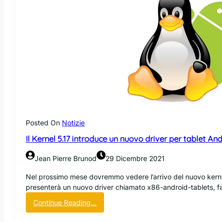
Posted On
Notizie
Il Kernel 5.17 introduce un nuovo driver per tablet An
Jean Pierre Brunod
29 Dicembre 2021
Nel prossimo mese dovremmo vedere l’arrivo del nuovo kernel 
presenterà un nuovo driver chiamato x86-android-tablets, f
:
Continue Reading…
I