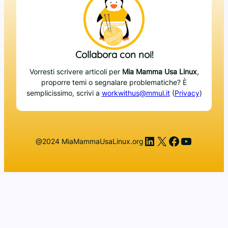
Collabora con noi!
Vorresti scrivere articoli per
Mia Mamma Usa Linux
,
proporre temi o segnalare problematiche? È
semplicissimo, scrivi a
workwithus@mmul.it
(
Privacy
)
LinkedIn
X
Facebook
YouTub
@2024 MiaMammaUsaLinux.org