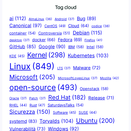
Tag cloud
ai
(112)
Bug
(89)
AlmaLinux
(36)
Android
(37)
Canonical
(97)
Cloud
(64)
CentOS
(49)
codice
(38)
Debian
(115)
container
(54)
Controversia
(51)
docker
(66)
Fedora
(69)
Firefox
(41)
desktop
(37)
Google
(90)
GitHub
(85)
IBM
(58)
Intel
(58)
Kernel
(298)
Kubernetes
(103)
KDE
(45)
Linux
(849)
Malware
(72)
LTS
(37)
Microsoft
(205)
Mozilla
(42)
MicrosoftLovesLinux
(37)
open-source
(493)
Openstack
(58)
Red Hat
(182)
Release
(71)
Oracle
(37)
Patch
(37)
SaturdaysTalks
(54)
Rust
(47)
RHEL
(44)
Sicurezza
(150)
Software
(45)
SUSE
(44)
Ubuntu
(200)
Torvalds
(104)
systemd
(83)
Windows
(92)
Vulnerabilità
(73)