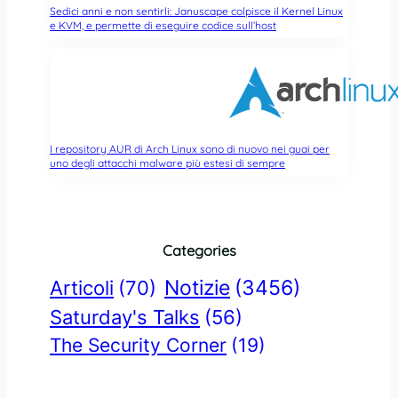
Sedici anni e non sentirli: Januscape colpisce il Kernel Linux
e KVM, e permette di eseguire codice sull’host
I repository AUR di Arch Linux sono di nuovo nei guai per
uno degli attacchi malware più estesi di sempre
Categories
Notizie
(3456)
Articoli
(70)
Saturday's Talks
(56)
The Security Corner
(19)