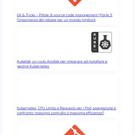
n
d
r
Git & Tricks – Pillole di source code management | Parte 3:
l’importanza del rebase per un mondo migliore
o
i
d
x
8
6
Kubelab, un ruolo Ansible per imparare ad installare e
gestire Kubernetes
Kubernetes, CPU Limits e Requests per i Pod, spiegazione e
confronto: massimo controllo o massima efficienza?