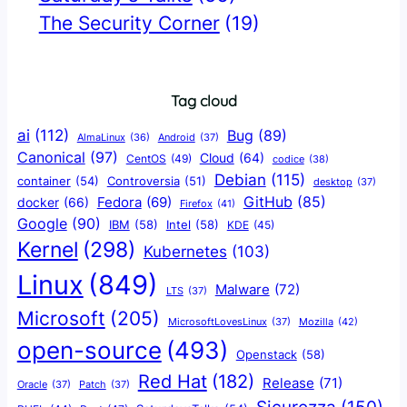
The Security Corner
(19)
Tag cloud
ai
(112)
Bug
(89)
AlmaLinux
(36)
Android
(37)
Canonical
(97)
Cloud
(64)
CentOS
(49)
codice
(38)
Debian
(115)
container
(54)
Controversia
(51)
desktop
(37)
GitHub
(85)
docker
(66)
Fedora
(69)
Firefox
(41)
Google
(90)
IBM
(58)
Intel
(58)
KDE
(45)
Kernel
(298)
Kubernetes
(103)
Linux
(849)
Malware
(72)
LTS
(37)
Microsoft
(205)
Mozilla
(42)
MicrosoftLovesLinux
(37)
open-source
(493)
Openstack
(58)
Red Hat
(182)
Release
(71)
Oracle
(37)
Patch
(37)