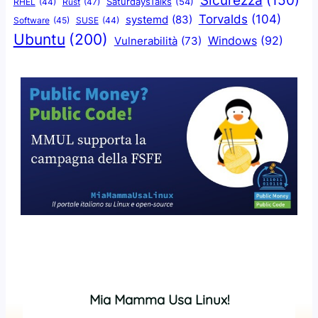
Sicurezza
(150)
SaturdaysTalks
(54)
Rust
(47)
RHEL
(44)
Torvalds
(104)
systemd
(83)
Software
(45)
SUSE
(44)
Ubuntu
(200)
Windows
(92)
Vulnerabilità
(73)
Mia Mamma Usa Linux!