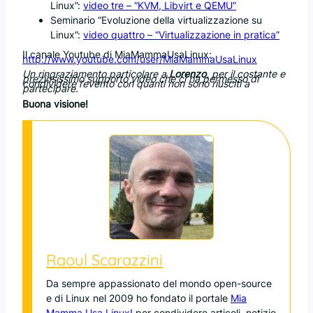
Linux”:
video tre – “KVM, Libvirt e QEMU”
Seminario “Evoluzione della virtualizzazione su
Linux”:
video quattro – “Virtualizzazione in pratica”
Il canale Youtube di MiaMammaUsaLinux:
http://www.youtube.com/user/MiaMammaUsaLinux
Un ringraziamento particolare a
Lorenzo
, per il costante e
preziosissimo supporto video che ci ha permesso di
condividere l’evento con quanti non sono riusciti a
partecipare.
Buona visione!
Raoul Scarazzini
Da sempre appassionato del mondo open-source
e di Linux nel 2009 ho fondato il portale
Mia
Mamma Usa Linux!
per condividere articoli, notizie