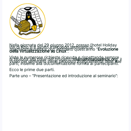
Nella giornata del 29 giugno 2012, presso l’hotel Holiday
Inn di Rho si è svolto il secondo seminario di
miamammausalinux.org
, intitolato quest’anno “
Evoluzione
della virtualizzazione su Linux
“.
Viste le numerose richieste ricevute e rispettando sempre
la filosofia alla base del progetto
miamammausalinux.org
, il
video del seminario viene proposto integralmente nelle sue
parti, insieme alla documentazione fornita ai partecipanti.
Ecco le prime due parti.
Parte uno – “Presentazione ed introduzione al seminario”: