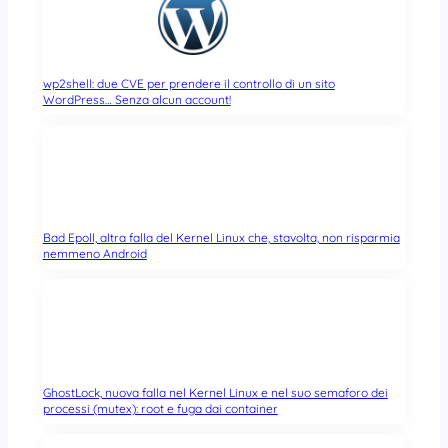
wp2shell: due CVE per prendere il controllo di un sito
WordPress… Senza alcun account!
Bad Epoll, altra falla del Kernel Linux che, stavolta, non risparmia
nemmeno Android
GhostLock, nuova falla nel Kernel Linux e nel suo semaforo dei
processi (mutex): root e fuga dai container