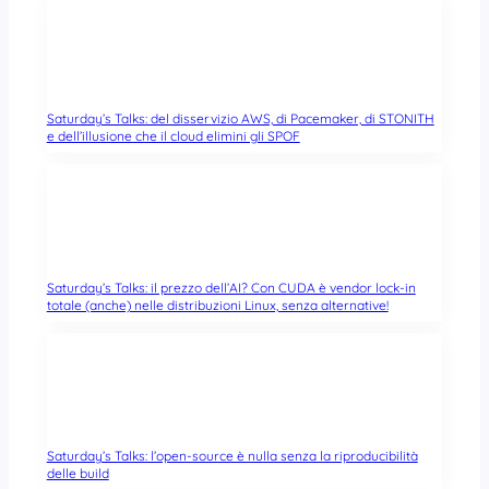
Saturday’s Talks: del disservizio AWS, di Pacemaker, di STONITH
e dell’illusione che il cloud elimini gli SPOF
Saturday’s Talks: il prezzo dell’AI? Con CUDA è vendor lock-in
totale (anche) nelle distribuzioni Linux, senza alternative!
Saturday’s Talks: l’open-source è nulla senza la riproducibilità
delle build