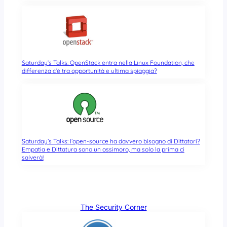
Saturday’s Talks: OpenStack entra nella Linux Foundation, che
differenza c’è tra opportunità e ultima spiaggia?
Saturday’s Talks: l’open-source ha davvero bisogno di Dittatori?
Empatia e Dittatura sono un ossimoro, ma solo la prima ci
salverà!
The Security Corner