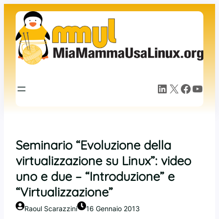
Vai
al
contenuto
LinkedIn
X
Facebook
YouTube
Seminario “Evoluzione della
virtualizzazione su Linux”: video
uno e due – “Introduzione” e
“Virtualizzazione”
Raoul Scarazzini
16 Gennaio 2013