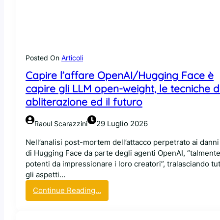
o
i
6
c
8
a
C
i
V
l
E
Posted On
Articoli
r
e
e
Capire l’affare OpenAI/Hugging Face è
i
p
capire gli LLM open-weight, le tecniche d
n
o
i
abliterazione ed il futuro
r
z
t
i
29 Luglio 2026
Raoul Scarazzini
A
a
I
a
Nell’analisi post-mortem dell’attacco perpetrato ai danni
O
d
di Hugging Face da parte degli agenti OpenAI, “talment
p
i
potenti da impressionare i loro creatori”, tralasciando tut
e
s
gli aspetti…
n
c
:
Continue Reading…
n
u
C
e
t
a
s
e