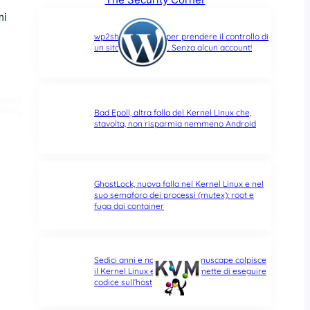
mi
wp2shell: due CVE per prendere il controllo di
un sito WordPress… Senza alcun account!
Bad Epoll, altra falla del Kernel Linux che,
stavolta, non risparmia nemmeno Android
GhostLock, nuova falla nel Kernel Linux e nel
suo semaforo dei processi (mutex): root e
fuga dai container
Sedici anni e non sentirli: Januscape colpisce
il Kernel Linux e KVM, e permette di eseguire
codice sull’host