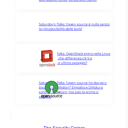
Saturday’s Talks: l’open-source è nulla senza
la riproducibilità delle build
Saturday’s Talks: OpenStack entra nella Linux
Foundation, che differenza c’è tra
opportunità e ultima spiaggia?
Saturday’s Talks: l’open-source ha davvero
bisogno di Dittatori? Empatia e Dittatura
sono un ossimoro, ma solo la prima ci
salverà!
The Security Corner