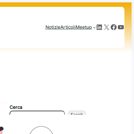
LinkedIn
X
Facebook
YouTube
Notizie
Articoli
Meetup
Cerca
Search