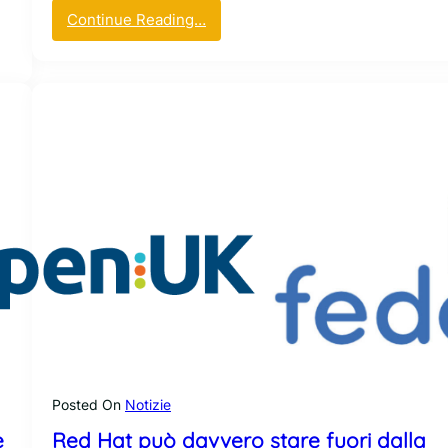
:
Continue Reading…
C
a
p
i
r
e
l
’
A
I
:
O
p
e
n
A
I
Posted On
Notizie
,
e
Red Hat può davvero stare fuori dalla
A