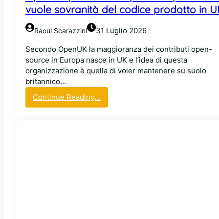
K
vuole sovranità del codice prodotto in 
e
r
31 Luglio 2026
Raoul Scarazzini
n
e
Secondo OpenUK la maggioranza dei contributi open-
l
source in Europa nasce in UK e l’idea di questa
L
organizzazione è quella di voler mantenere su suolo
i
britannico…
n
:
Continue Reading…
u
O
x
p
s
e
i
n
s
U
t
K
e
p
m
u
a
b
n
b
d
l