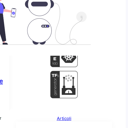
GitHub
 e
r
Articoli