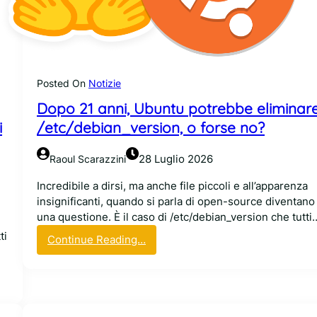
P
v
C
v
p
e
e
r
r
o
u
Posted On
Notizie
s
s
Dopo 21 anni, Ubuntu potrebbe eliminar
t
a
a
i
/etc/debian_version, o forse no?
r
r
e
e
u
28 Luglio 2026
Raoul Scarazzini
f
n
u
Incredibile a dirsi, ma anche file piccoli e all’apparenza
m
o
insignificanti, quando si parla di open-source diventano
o
r
una questione. È il caso di /etc/debian_version che tutti
d
e
i
e
ti
:
Continue Reading…
d
l
D
a
l
o
l
o
p
l
a
o
a
b
2