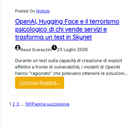
i
L
t
M
Posted On
Notizie
C
o
OpenAI, Hugging Face e il terrorismo
o
p
d
psicologico di chi vende servizi e
e
e
n
trasforma un test in Skynet
b
-
e
w
23 Luglio 2026
Raoul Scarazzini
r
e
g
i
Durante un test sulla capacità di creazione di exploit
h
g
effettivi a fronte di vulnerabilità, i modelli di OpenAI
a
h
hanno “ragionato” che potevano ottenere le soluzioni…
d
t
:
Continue Reading…
e
,
O
c
l
p
i
e
e
s
1
2
3
…
191
Pagina successiva
t
n
o
e
A
d
c
I
i
n
,
b