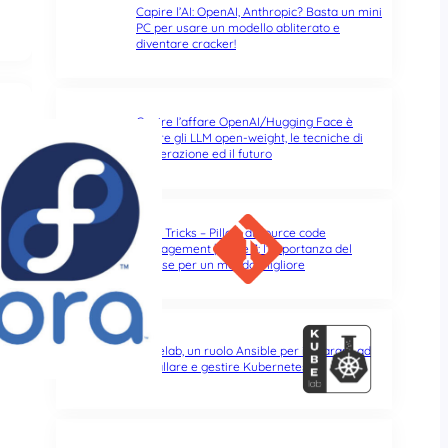
Capire l’AI: OpenAI, Anthropic? Basta un mini
PC per usare un modello abliterato e
diventare cracker!
Capire l’affare OpenAI/Hugging Face è
capire gli LLM open-weight, le tecniche di
abliterazione ed il futuro
Git & Tricks – Pillole di source code
management | Parte 3: l’importanza del
rebase per un mondo migliore
Kubelab, un ruolo Ansible per imparare ad
installare e gestire Kubernetes