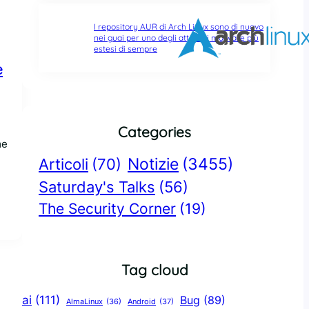
I repository AUR di Arch Linux sono di nuovo
nei guai per uno degli attacchi malware più
estesi di sempre
e
Categories
me
Notizie
(3455)
Articoli
(70)
Saturday's Talks
(56)
The Security Corner
(19)
Tag cloud
ai
(111)
Bug
(89)
AlmaLinux
(36)
Android
(37)