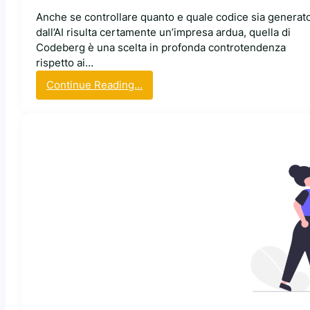
g
d
Anche se controllare quanto e quale codice sia generat
g
i
dall’AI risulta certamente un’impresa ardua, quella di
i
c
Codeberg è una scelta in profonda controtendenza
n
e
rispetto ai…
g
p
:
Continue Reading…
F
r
L
a
o
a
c
d
p
e
o
i
è
t
a
c
t
t
a
o
t
p
i
a
i
n
f
r
U
o
e
K
r
g
m
l
a
i
G
L