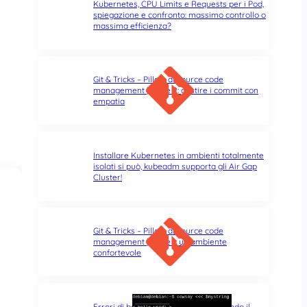
Kubernetes, CPU Limits e Requests per i Pod,
spiegazione e confronto: massimo controllo o
massima efficienza?
Git & Tricks – Pillole di source code
management | Parte 2: gestire i commit con
empatia
Installare Kubernetes in ambienti totalmente
isolati si può, kubeadm supporta gli Air Gap
Cluster!
Git & Tricks – Pillole di source code
management | Parte 1: un ambiente
confortevole
Errori di battitura nel terminale: quando il