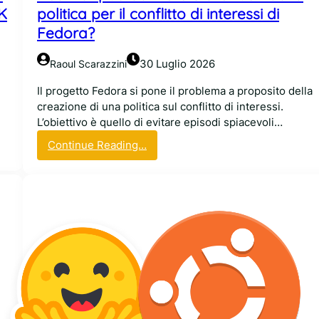
n
UK
politica per il conflitto di interessi di
t
Fedora?
h
r
30 Luglio 2026
Raoul Scarazzini
o
p
Il progetto Fedora si pone il problema a proposito della
i
creazione di una politica sul conflitto di interessi.
c
L’obiettivo è quello di evitare episodi spiacevoli…
?
:
Continue Reading…
B
R
a
e
s
d
t
H
a
a
u
t
n
p
m
u
i
ò
n
d
i
a