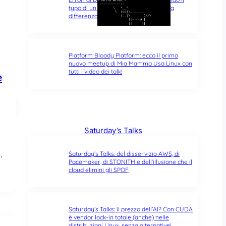
typo di un singolo carattere fa tutta la
differenza del mondo
Platform Bloody Platform: ecco il primo
nuovo meetup di Mia Mamma Usa Linux con
tutti i video dei talk!
e
Saturday’s Talks
Saturday’s Talks: del disservizio AWS, di
…
Pacemaker, di STONITH e dell’illusione che il
cloud elimini gli SPOF
Saturday’s Talks: il prezzo dell’AI? Con CUDA
è vendor lock-in totale (anche) nelle
distribuzioni Linux, senza alternative!