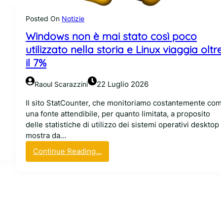
e
_
?
l
v
Posted On
Notizie
L
e
Windows non è mai stato così poco
i
r
n
s
utilizzato nella storia e Linux viaggia oltr
u
i
il 7%
x
o
p
n
22 Luglio 2026
Raoul Scarazzini
u
,
b
o
Il sito StatCounter, che monitoriamo costantemente co
b
f
una fonte attendibile, per quanto limitata, a proposito
l
o
delle statistiche di utilizzo dei sistemi operativi desktop
i
r
mostra da…
c
s
:
Continue Reading…
a
e
W
t
n
i
e
o
n
i
?
d
n
o
d
w
u