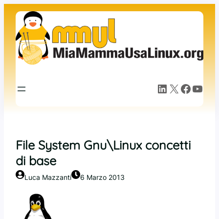
Vai
al
contenuto
LinkedIn
X
Facebook
YouTube
File System Gnu\Linux concetti
di base
Luca Mazzanti
6 Marzo 2013