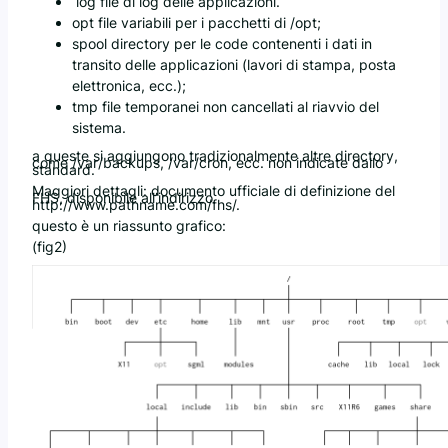
log file di log delle applicazioni.
opt file variabili per i pacchetti di /opt;
spool directory per le code contenenti i dati in
transito delle applicazioni (lavori di stampa, posta
elettronica, ecc.);
tmp file temporanei non cancellati al riavvio del
sistema.
a queste si aggiungono tradizionalmente altre directory,
come /var/backups, /var/cron, ecc. non indicate dallo
standard.
Maggiori dettagli: documento ufficiale di definizione del
FHS, disponibile all’indirizzo
http://www.pathname.com/fhs/.
questo è un riassunto grafico:
(fig2)