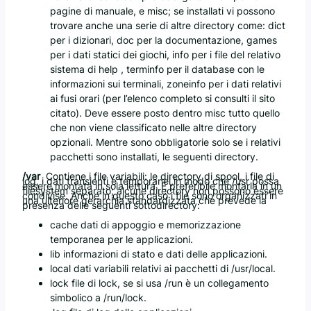
pagine di manuale, e misc; se installati vi possono
trovare anche una serie di altre directory come: dict
per i dizionari, doc per la documentazione, games
per i dati statici dei giochi, info per i file del relativo
sistema di help , terminfo per il database con le
informazioni sui terminali, zoneinfo per i dati relativi
ai fusi orari (per l’elenco completo si consulti il sito
citato). Deve essere posto dentro misc tutto quello
che non viene classificato nelle altre directory
opzionali. Mentre sono obbligatorie solo se i relativi
pacchetti sono installati, le seguenti directory.
/var
Contiene i file variabili: le directory di spool, i file di
log, i dati transienti e temporanei,in modo che /usr possa
essere montata in sola lettura. E preferibile montarla in un
filesystem separato; alcune directory non possono essere
condivise. Anche in questo caso i file sono organizzati in
una ulteriore gerarchia standardizzata che prevede la
presenza delle seguenti sottodirectory:
cache dati di appoggio e memorizzazione
temporanea per le applicazioni.
lib informazioni di stato e dati delle applicazioni.
local dati variabili relativi ai pacchetti di /usr/local.
lock file di lock, se si usa /run è un collegamento
simbolico a /run/lock.