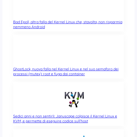
Bad Epoll, altra falla del Kernel Linux che, stavolta, non risparmia
nemmeno Android
GhostLock, nuova falla nel Kernel Linux e nel suo semaforo dei
processi (mutex): root e fuga dai container
Sedici anni e non sentirli: Januscape colpisce il Kernel Linux e
KVM, e permette di eseguire codice sull’host