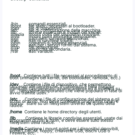
/bin
comandi essenziali.
/boot
file statici necessari al bootloader.
/dev
file di dispositivo.
/etc
file di configurazione della macchina.
/lib
librerie essenziali e moduli del kernel.
/media
mount point per dispositivi rimovibili.
/mnt
mount point montaggi temporanei.
/opt
pacchetti software addizionali.
/run
dati di run-time volatili.
/sbin
comandi di sistema essenziali.
/srv
dati per i servizi forniti dal sistema.
/tmp
file temporanei.
/usr
gerarchia secondaria.
/var
dati variabili.
/boot
Contiene tutti i file necessari al procedimento di
boot (immagini del kernel, del bootloader, ramdisk, ecc.)
/dev
Contiene i file di dispositivo, che permettono
l’accesso alle periferiche. Il contenuto è nella maggior
parte dei casi generato dinamicamente ed è montata su
un filesystem temporaneo che viene popolato in fase di
avvio tramite udev.
/etc
Contiene i file di configurazione del sistema e gli
script di avvio. Non deve contenere programmi binari e
non pu` stare su un filesystem diverso da quello della
radice.
/home
Contiene le home directory degli utenti.
/lib
Contiene le librerie condivise essenziali, usate dai
programmi di /bin e /sbin, e deve essere sullo stesso
filesystem della radice.
/media
Contiene i mount point per i dispositivi rimovibili,
come CDROM, floppy, chiavette USB, dischi USB o
Firewire, ecc.