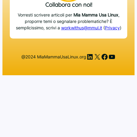
Collabora con noi!
Vorresti scrivere articoli per
Mia Mamma Usa Linux
,
proporre temi o segnalare problematiche? È
semplicissimo, scrivi a
workwithus@mmul.it
(
Privacy
)
LinkedIn
X
Facebook
YouTub
@2024 MiaMammaUsaLinux.org