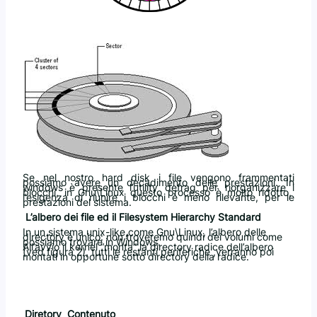
Se nel nostro hard disk i file vengono frammentati
possiamo avere un decadimento delle prestazioni. In
windows è presente l’utility defrag per riorganizzare i
blocchi, in Gnu\Linux questo processo è molto ridotto,
l’esigenza di riunire i blocchi è meno rilevante, per le
prestazioni del sistema.
L’albero dei file ed il Filesystem Hierarchy Standard
In un sistema unix-like,come Gnu\Linux, l’albero delle
directory è unico: non troveremo quindi dei volumi come
possiamo trovare in Windows.
All’avvio il kernel “monta” la directory radice dell’albero
(ved figura 2), tutti le restanti periferiche ,verranno poi
montati in opportune sotto directory della radice.
Diretory
Contenuto