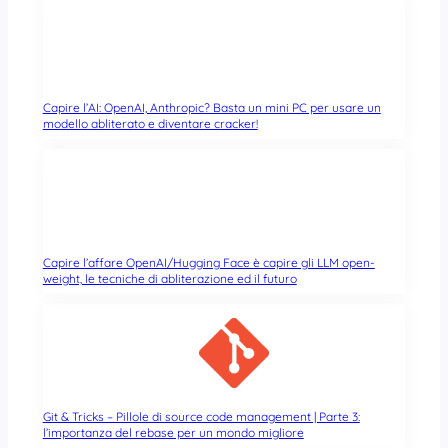
Capire l’AI: OpenAI, Anthropic? Basta un mini PC per usare un
modello abliterato e diventare cracker!
Capire l’affare OpenAI/Hugging Face è capire gli LLM open-
weight, le tecniche di abliterazione ed il futuro
Git & Tricks – Pillole di source code management | Parte 3:
l’importanza del rebase per un mondo migliore