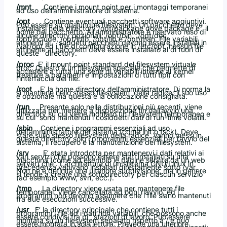
/mnt
Contiene i mount point per i montaggi temporanei
ad uso dell’amministratore di sistema.
/opt
Contiene eventuali pacchetti software aggiuntivi.
Può essere su qualunque filesystem. Un pacchetto deve
installarsi nella directory /opt/package dove package e` il
nome del pacchetto. All’amministratore è riservato l’uso di
alcune directory opzionali: /opt/bin, /opt/doc,
/opt/include, /opt/info, /opt/lib e /opt/man. File variabili
attinenti ai suddetti pacchetti devono essere installati in
/var/opt ed i file di configurazione in /etc/opt, nessun file
attinente ai pacchetti deve essere installato al di fuori di
queste directory.
/proc
E’ il mount point standard del filesystem virtuale
proc. Questo è un filesystem speciale che permette di
accedere a tutta una serie di variabili interne al kernel
(relative a parametri e impostazioni di tutti tipi) con
l’interfaccia dei file.
/root
E’ la home directory dell’amministratore. Di norma la
si mantiene nello stesso filesystem della radice; il suo uso
è opzionale ma questa è la collocazione consigliata.
/run
Presente solo nelle distribuzioni più recenti, viene
utilizzata per mettere a disposizione fin dall’avvio una
directory su cui viene montato un filesystem temporaneo e
su cui sono mantenuti i cosiddetti dati di run-time volatili.
/sbin
Contiene i programmi essenziali ad uso
dell’amministratore del sistema (come init o fsck). Deve
stare sullo stesso filesystem della radice. Vanno messi in
questa directory solo i programmi essenziali per l’avvio del
sistema, il recupero e la manutenzione dei filesystem.
/srv
E’ stata introdotta per mantenervi i dati relativi ai
vari servizi che possono essere stati installati su una
macchina (come ad esempio le pagine servite da un web
server) che . L’architettura di un sistema GNU/Linux in
precedenza venivano installati direttamente sotto /var.
Non ne è definita una ulteriore suddivisione, ma in genere
si tende a creare una sottodirectory per ciascun servizio
(ad esempio www, svn, ecc.).
/tmp
La directory viene usata per mantenere file
temporanei. Viene cancellata ad ogni riavvio, ed i
programmi non devono assumere che i file siano mantenuti
fra due esecuzioni successive.
/usr
E’ la directory principale che contiene tutti i
programmi i file ed i dati non variabili, che possono anche
essere condivisi fra pi` stazioni di lavoro. Può essere
montata su un filesystem separato rispetto a / e può
essere montata in sola lettura. Prevede una ulteriore