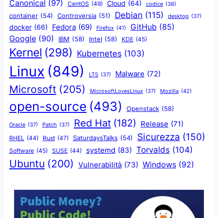
Canonical
(97)
Cloud
(64)
CentOS
(49)
codice
(38)
Debian
(115)
container
(54)
Controversia
(51)
desktop
(37)
GitHub
(85)
docker
(66)
Fedora
(69)
Firefox
(41)
Google
(90)
IBM
(58)
Intel
(58)
KDE
(45)
Kernel
(298)
Kubernetes
(103)
Linux
(849)
Malware
(72)
LTS
(37)
Microsoft
(205)
Mozilla
(42)
MicrosoftLovesLinux
(37)
open-source
(493)
Openstack
(58)
Red Hat
(182)
Release
(71)
Oracle
(37)
Patch
(37)
Sicurezza
(150)
SaturdaysTalks
(54)
Rust
(47)
RHEL
(44)
Torvalds
(104)
systemd
(83)
Software
(45)
SUSE
(44)
Ubuntu
(200)
Windows
(92)
Vulnerabilità
(73)