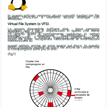
In questo articolo vedremo alcuni concetti basilari del file
system Gnu\Linux e vedremo alcune analogie con
Windows
Virtual File System (o VFS).
Lo spazio disponibile sull’hard disk , dove vengono
archiviati tutti i file è organizzato in quello che viene
definito un file-system.
Lo spazio disco è normalmente suddiviso in settori
contigui di dimensione fissa(Impostata nella
formattazione). Il sistema organizza questo spazio in
modo da poter recuperare velocemente le informazioni
memorizzate su
questi settori, anche se sono sparsi sul disco. In questo
modo possiamo vedere un unico file anche se i settori che
lo compongono sono più di uno.
(fig1)