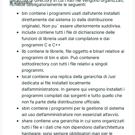
gerarchia di directory in cui i vari file vengono organizzati;
lo standard
richiede obbligatoriamente le seguenti:
bin contiene i programmi usati dall’utente installati
direttamente dal sistema (o dalla distribuzione
originale). Non pu` essere ulteriormente suddivisa.
include contiene tutti i file di dichiarazione delle
funzioni di libreria usati dal compilatore e dai
programmi C e C++
lib contiene le librerie, file oggetto e binari relative ai
programmi di bin e sbin. Può contenere
sottodirectory con tutti i file relativi a singoli
programmi.
local contiene una replica della gerarchia di /usr
dedicata ai file installati localmente
dall’amministratore. In genere qui vengono installati i
programmi compilati dai sorgenti e tutto quello che
non fa parte della distribuzione ufficiale.
sbin contiene i programmi per la gestione di sistema
ad uso dell’amministratore non essenziali all’avvio.
share contiene una gerarchia in cui sono organizzati
tutti i file e i dati che non dipendono dall’architettura
hardware: sono sempre obbligatori man per le