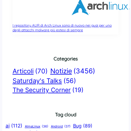
I repository AUR di Arch Linux sono di nuovo nei guai per uno
degli attacchi malware più estesi di sempre
Categories
Notizie
(3456)
Articoli
(70)
Saturday's Talks
(56)
The Security Corner
(19)
Tag cloud
ai
(112)
Bug
(89)
AlmaLinux
(36)
Android
(37)