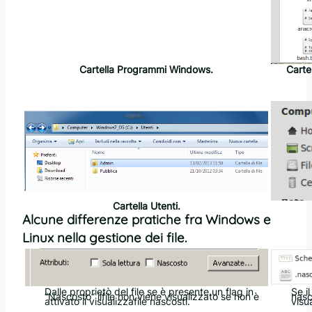
Cartella Programmi Windows.
Cartel
Cartella Utenti.
Alcune differenze pratiche fra Windows e
Linux nella gestione dei file.
Dalle proprietò del file se è presente un flag in
Se i
“Nascosto” ilfile non viene visualizzato se non è
nasc
attivato il visualizzafile nascosti.
visu