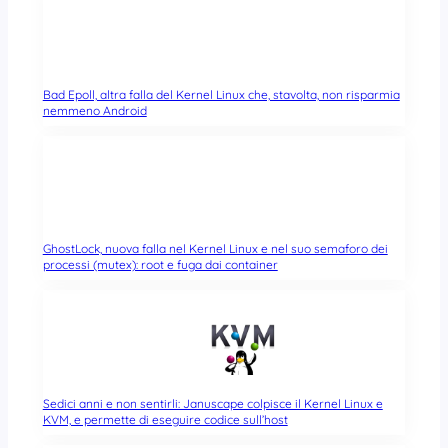
Bad Epoll, altra falla del Kernel Linux che, stavolta, non risparmia
nemmeno Android
GhostLock, nuova falla nel Kernel Linux e nel suo semaforo dei
processi (mutex): root e fuga dai container
Sedici anni e non sentirli: Januscape colpisce il Kernel Linux e
KVM, e permette di eseguire codice sull’host