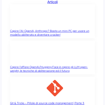
Articoli
Capire l’AI: OpenAI, Anthropic? Basta un mini PC per usare un
modello abliterato e diventare cracker!
Capire l’affare OpenAI/Hugging Face è capire gli LLM open-
weight, le tecniche di abliterazione ed il futuro
Git & Tricks – Pillole di source code management | Parte 3: