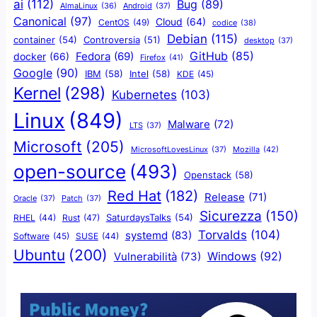
ai
(112)
Bug
(89)
AlmaLinux
(36)
Android
(37)
Canonical
(97)
Cloud
(64)
CentOS
(49)
codice
(38)
Debian
(115)
container
(54)
Controversia
(51)
desktop
(37)
GitHub
(85)
docker
(66)
Fedora
(69)
Firefox
(41)
Google
(90)
IBM
(58)
Intel
(58)
KDE
(45)
Kernel
(298)
Kubernetes
(103)
Linux
(849)
Malware
(72)
LTS
(37)
Microsoft
(205)
Mozilla
(42)
MicrosoftLovesLinux
(37)
open-source
(493)
Openstack
(58)
Red Hat
(182)
Release
(71)
Oracle
(37)
Patch
(37)
Sicurezza
(150)
SaturdaysTalks
(54)
Rust
(47)
RHEL
(44)
Torvalds
(104)
systemd
(83)
Software
(45)
SUSE
(44)
Ubuntu
(200)
Windows
(92)
Vulnerabilità
(73)