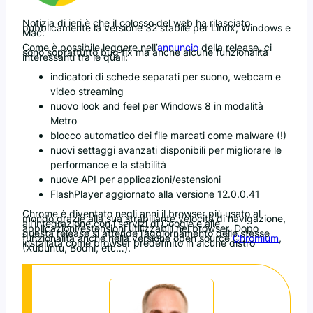
Notizia di ieri è che il colosso del web ha rilasciato
pubblicamente la versione 32 stabile per Linux, Windows e
Mac.
Come è possibile leggere nell’
annuncio
della release, ci
sono soprattutto bug fix ma anche alcune funzionalità
interessanti tra le quali:
indicatori di schede separati per suono, webcam e
video streaming
nuovo look and feel per Windows 8 in modalità
Metro
blocco automatico dei file marcati come malware (!)
nuovi settaggi avanzati disponibili per migliorare le
performance e la stabilità
nuove API per applicazioni/estensioni
FlashPlayer aggiornato alla versione 12.0.0.41
Chrome è diventato negli anni il browser più usato al
mondo grazie alla sua strabiliante velocità di navigazione,
all’integrazione con i servizi di Google e alle
applicazioni/estensioni utilizzabili nel browser. Dopo
questa release si attende l’aggiornamento delle stesse
funzionalità anche nella versione open source
Chromium
,
installata come browser predefinito in alcune distro
(Xubuntu, Bodhi, etc…).