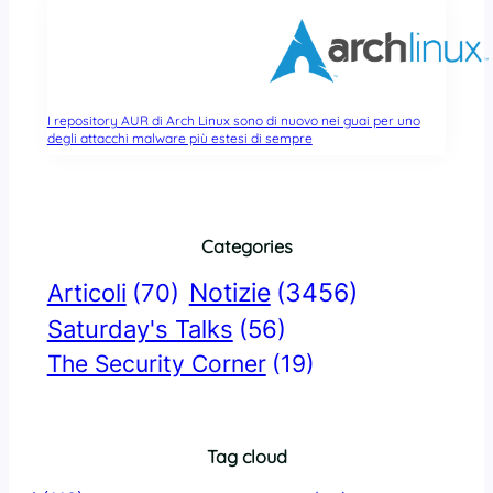
I repository AUR di Arch Linux sono di nuovo nei guai per uno
degli attacchi malware più estesi di sempre
Categories
Notizie
(3456)
Articoli
(70)
Saturday's Talks
(56)
The Security Corner
(19)
Tag cloud