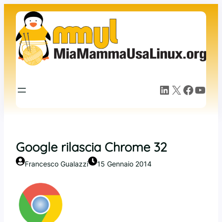
Vai
al
contenuto
LinkedIn
X
Facebook
YouTube
Google rilascia Chrome 32
Francesco Gualazzi
15 Gennaio 2014