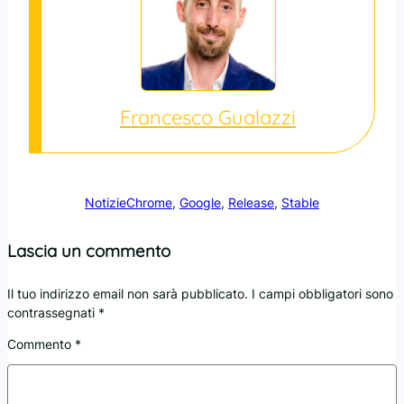
Francesco Gualazzi
Notizie
Chrome
, 
Google
, 
Release
, 
Stable
Lascia un commento
Il tuo indirizzo email non sarà pubblicato.
I campi obbligatori sono
contrassegnati
*
Commento
*