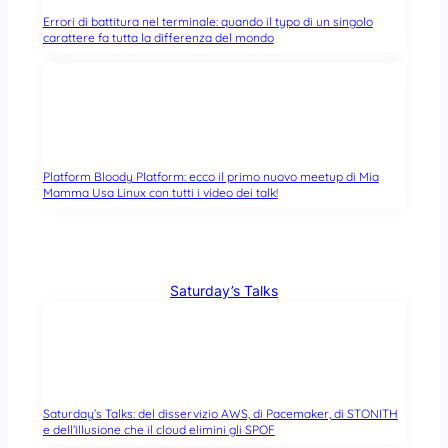
Errori di battitura nel terminale: quando il typo di un singolo
carattere fa tutta la differenza del mondo
Platform Bloody Platform: ecco il primo nuovo meetup di Mia
Mamma Usa Linux con tutti i video dei talk!
Saturday’s Talks
Saturday’s Talks: del disservizio AWS, di Pacemaker, di STONITH
e dell’illusione che il cloud elimini gli SPOF