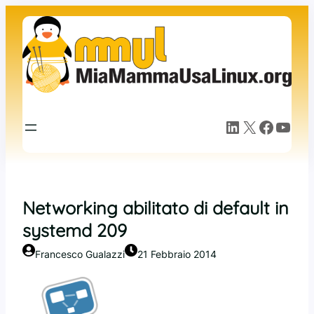
Vai
al
contenuto
LinkedIn
X
Facebook
YouTube
Networking abilitato di default in
systemd 209
Francesco Gualazzi
21 Febbraio 2014