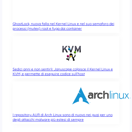
GhostLock, nuova falla nel Kernel Linux e nel suo semaforo dei
processi (mutex): root e fuga dai container
Sedici anni e non sentirli: Januscape colpisce il Kernel Linux e
KVM, e permette di eseguire codice sull’host
I repository AUR di Arch Linux sono di nuovo nei guai per uno
degli attacchi malware più estesi di sempre