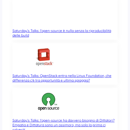
Saturday’s Talks: l’open-source è nulla senza la riproducibilità
delle build
Saturday’s Talks: OpenStack entra nella Linux Foundation, che
differenza c’è tra opportunità e ultima spiaggia?
Saturday’s Talks: l’open-source ha davvero bisogno di Dittatori?
Empatia e Dittatura sono un ossimoro, ma solo la prima ci
salverà!