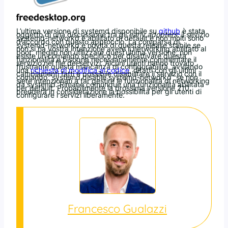
L’ultima versione di systemd disponibile su
github
è stata
oggetto di una discussione tra gli
early adopters:
il sevizio
systemd-networkd è abilitato di default e non molti sono
d’accordo con questo approccio. La comparsa di
systemd-networkd è novità di questa release stabile se
non si ha vostra intenzione avere il networking abilitato al
boot, meglio non utilizzare quest’ultima versione; non
esiste un comando specifico per disattivare questa
funzionalità e bisogna necessariamente commentare il
servizio nel file dei servizi. Alcuni utenti hanno trovato
frustrante questa mancanza di configurabilità, avviando
una
richiesta di modifica al codice
, difatti con gli ultimi
cambiamenti fatti è possibile disabilitare il servizio con il
comando “systemd disable systemd-networkd” se non
siete intenzionati a far gestire le funzionalità di networking
da systemd. Rimane comunque una funzionalità abilitata
per default. Probabilmente la prossima versione 210
prenderà in considerazione la possibilità per gli utenti di
configurare i servizi liberamente.
Francesco Gualazzi