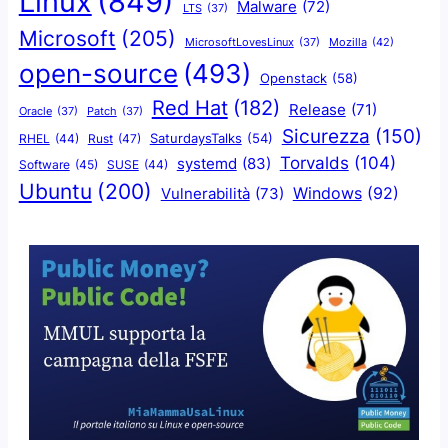
Linux
(849)
Malware
(72)
LTS
(37)
Microsoft
(205)
Mozilla
(42)
MicrosoftLovesLinux
(37)
open-source
(493)
Openstack
(58)
Red Hat
(182)
Release
(71)
Oracle
(37)
Patch
(37)
Sicurezza
(150)
SaturdaysTalks
(54)
Rust
(47)
RHEL
(44)
Torvalds
(104)
systemd
(83)
Software
(45)
SUSE
(44)
Ubuntu
(200)
Windows
(92)
Vulnerabilità
(73)