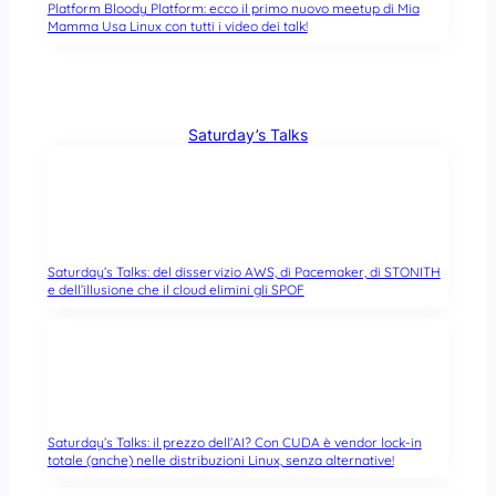
Platform Bloody Platform: ecco il primo nuovo meetup di Mia
Mamma Usa Linux con tutti i video dei talk!
Saturday’s Talks
Saturday’s Talks: del disservizio AWS, di Pacemaker, di STONITH
e dell’illusione che il cloud elimini gli SPOF
Saturday’s Talks: il prezzo dell’AI? Con CUDA è vendor lock-in
totale (anche) nelle distribuzioni Linux, senza alternative!