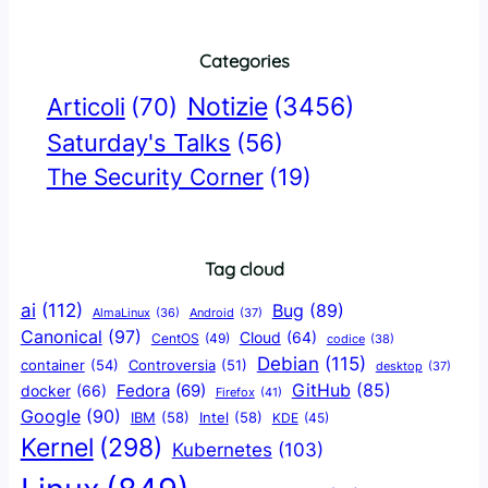
Categories
Notizie
(3456)
Articoli
(70)
Saturday's Talks
(56)
The Security Corner
(19)
Tag cloud
ai
(112)
Bug
(89)
AlmaLinux
(36)
Android
(37)
Canonical
(97)
Cloud
(64)
CentOS
(49)
codice
(38)
Debian
(115)
container
(54)
Controversia
(51)
desktop
(37)
GitHub
(85)
docker
(66)
Fedora
(69)
Firefox
(41)
Google
(90)
IBM
(58)
Intel
(58)
KDE
(45)
Kernel
(298)
Kubernetes
(103)