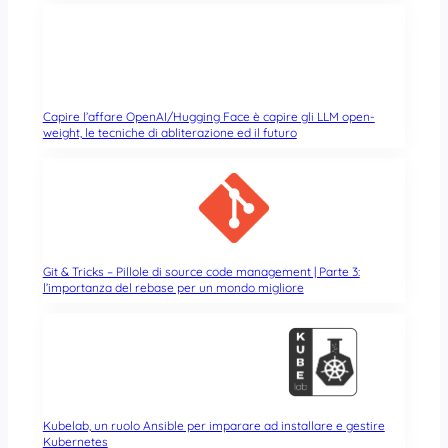
Capire l’affare OpenAI/Hugging Face è capire gli LLM open-
weight, le tecniche di abliterazione ed il futuro
Git & Tricks – Pillole di source code management | Parte 3:
l’importanza del rebase per un mondo migliore
Kubelab, un ruolo Ansible per imparare ad installare e gestire
Kubernetes