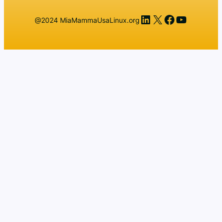
LinkedIn
X
Facebook
YouTub
@2024 MiaMammaUsaLinux.org