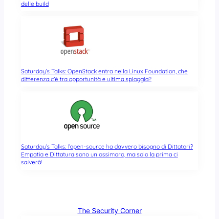
delle build
Saturday’s Talks: OpenStack entra nella Linux Foundation, che
differenza c’è tra opportunità e ultima spiaggia?
Saturday’s Talks: l’open-source ha davvero bisogno di Dittatori?
Empatia e Dittatura sono un ossimoro, ma solo la prima ci
salverà!
The Security Corner