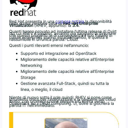
Red Hat presenta in una
corposa notizia
la disponibilità
della nuova versione beta di
Red Hat Enterprise
Virtualization
(
RHEV
, appunto): la
3.4
.
Quanti hanno provato ad installare l’ultima release di Ovirt
(su cui RHEV è basato), avranno già saggiato la direzione
che questo progetto (e di conseguenza il suo fratello di
classe enterprise) stanno intraprendendo, e questa è
riassumibile in un’unica parola:
Cloud
.
Questi i punti rilevanti emersi nell’annuncio:
Supporto ed integrazione ad OpenStack
Miglioramento delle capacità relative all’Enterprise
Networking
Miglioramento delle capacità relative all’Enterprise
Storage
Gestione avanzata Full-Stack, quindi su tutta la
linea, o meglio, il cloud
Niente di nuovo sotto il sole quindi: RHEV si pone come
strumento unico per l’integrazione e la gestione del cloud
ibrido, con un’integrazione sempre più spinta verso
Openstack ed il cloud computing. Lì, dove si giocherà la
partita IT nell’immediato.