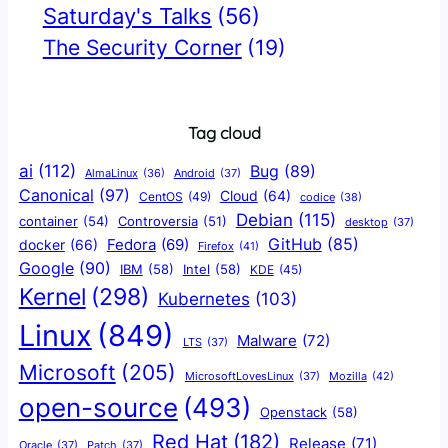
Saturday's Talks
(56)
The Security Corner
(19)
Tag cloud
ai
(112)
Bug
(89)
AlmaLinux
(36)
Android
(37)
Canonical
(97)
Cloud
(64)
CentOS
(49)
codice
(38)
Debian
(115)
container
(54)
Controversia
(51)
desktop
(37)
GitHub
(85)
docker
(66)
Fedora
(69)
Firefox
(41)
Google
(90)
IBM
(58)
Intel
(58)
KDE
(45)
Kernel
(298)
Kubernetes
(103)
Linux
(849)
Malware
(72)
LTS
(37)
Microsoft
(205)
Mozilla
(42)
MicrosoftLovesLinux
(37)
open-source
(493)
Openstack
(58)
Red Hat
(182)
Release
(71)
Oracle
(37)
Patch
(37)