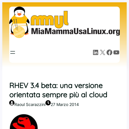
Vai
al
contenuto
LinkedIn
X
Facebook
YouTube
RHEV 3.4 beta: una versione
orientata sempre più al cloud
Raoul Scarazzini
27 Marzo 2014