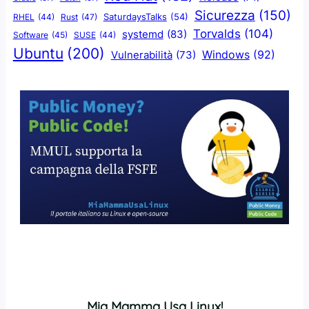
Sicurezza
(150)
SaturdaysTalks
(54)
Rust
(47)
RHEL
(44)
Torvalds
(104)
systemd
(83)
Software
(45)
SUSE
(44)
Ubuntu
(200)
Windows
(92)
Vulnerabilità
(73)
Mia Mamma Usa Linux!