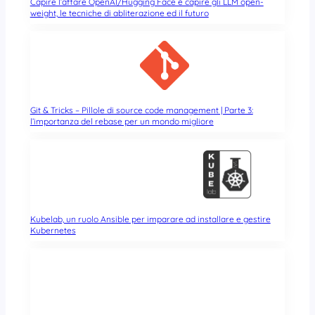
Capire l’affare OpenAI/Hugging Face è capire gli LLM open-
weight, le tecniche di abliterazione ed il futuro
Git & Tricks – Pillole di source code management | Parte 3:
l’importanza del rebase per un mondo migliore
Kubelab, un ruolo Ansible per imparare ad installare e gestire
Kubernetes