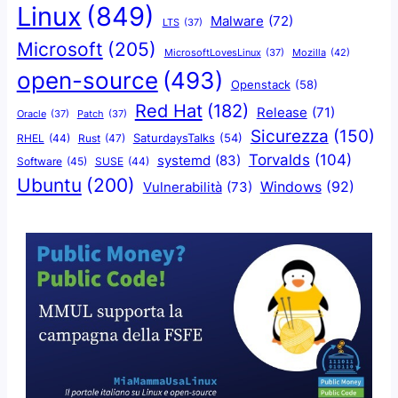
Linux
(849)
Malware
(72)
LTS
(37)
Microsoft
(205)
Mozilla
(42)
MicrosoftLovesLinux
(37)
open-source
(493)
Openstack
(58)
Red Hat
(182)
Release
(71)
Oracle
(37)
Patch
(37)
Sicurezza
(150)
SaturdaysTalks
(54)
Rust
(47)
RHEL
(44)
Torvalds
(104)
systemd
(83)
Software
(45)
SUSE
(44)
Ubuntu
(200)
Windows
(92)
Vulnerabilità
(73)