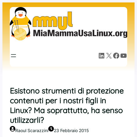
Vai
al
contenuto
LinkedIn
X
Facebook
YouTube
Esistono strumenti di protezione
contenuti per i nostri figli in
Linux? Ma soprattutto, ha senso
utilizzarli?
Raoul Scarazzini
23 Febbraio 2015