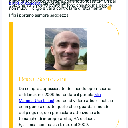
piano di sotto potevo vedere come tutto fosse ok. Un bel
proof of concept
, niente da dire.
Solo che ad un certo punto mi sono chiesto: ma perché
non muovi il c!@o e vai a controllarla direttamente??
I figli portano sempre saggezza.
Raoul Scarazzini
Da sempre appassionato del mondo open-source
e di Linux nel 2009 ho fondato il portale
Mia
Mamma Usa Linux!
per condividere articoli, notizie
ed in generale tutto quello che riguarda il mondo
del pinguino, con particolare attenzione alle
tematiche di interoperabilità, HA e cloud.
E, sì, mia mamma usa Linux dal 2009.