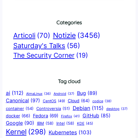
Categories
Notizie
(3456)
Articoli
(70)
Saturday's Talks
(56)
The Security Corner
(19)
Tag cloud
ai
(112)
Bug
(89)
AlmaLinux
(36)
Android
(37)
Canonical
(97)
Cloud
(64)
CentOS
(49)
codice
(38)
Debian
(115)
container
(54)
Controversia
(51)
desktop
(37)
GitHub
(85)
docker
(66)
Fedora
(69)
Firefox
(41)
Google
(90)
IBM
(58)
Intel
(58)
KDE
(45)
Kernel
(298)
Kubernetes
(103)