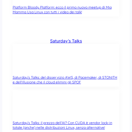
Platform Bloody Platform: ecco il primo nuovo meetup di Mia
Mamma Usa Linux con tutti i video dei talk!
Saturday’s Talks
Saturday’s Talks: del disservizio AWS, di Pacemaker, di STONITH
e dell’illusione che il cloud elimini gli SPOF
Saturday’s Talks: il prezzo dell’AI? Con CUDA è vendor lock-in
totale (anche) nelle distribuzioni Linux, senza alternative!