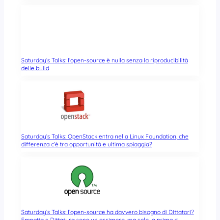
Saturday’s Talks: l’open-source è nulla senza la riproducibilità
delle build
Saturday’s Talks: OpenStack entra nella Linux Foundation, che
differenza c’è tra opportunità e ultima spiaggia?
Saturday’s Talks: l’open-source ha davvero bisogno di Dittatori?
Empatia e Dittatura sono un ossimoro, ma solo la prima ci