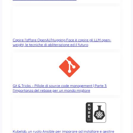
Capire l’affare OpenAI/Hugging Face è capire gli LLM open-
weight, le tecniche di abliterazione ed il futuro
Git & Tricks – Pillole di source code management | Parte 3:
l’importanza del rebase per un mondo migliore
Kubelab, un ruolo Ansible per imparare ad installare e gestire