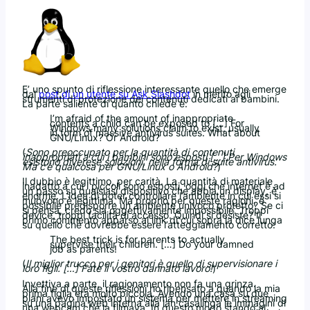
E’ uno spunto di riflessione interessante quello che emerge
dal
post di un utente su Ask Slashdot
in merito agli
strumenti di protezione dei contenuti dedicati ai bambini.
La parte saliente di quanto chiede è:
I’m afraid of the amount of inappropriate
contents a child can be exposed to […] For
Windows many solutions claim to exist, usually
in form of massive antivirus suites. What about
GNU/Linux? Or Android?
(
Sono preoccupato per la quantità di contenuti
inappropriati a cui i bambini sono esposti […] Per Windows
esistono diverese soluzioni, nella forma di suite antivirus.
Ma c’è qualcosa per GNU/Linux o Android?
)
Il dubbio è legittimo, per carità. La quantità di materiale
inadatto a cui i piccoli sono esposti, oggi che internet è ad
un passo su qualsiasi dispositivo che abbia un display, è
enorme. L’idea di poter controllare l’ambiente in cui essi si
muovono è legittima. Ma proprio per queste ragioni, è
possibile predisporre un ambiente univoco protetto? Se ci
si pensa, credo sia oggettivamente impossibile. Troppi
device, troppi facilità di accesso. Quindi si desiste? Il
primo commento apparso al link di cui sopra la dice lunga
su quello che dovrebbe essere l’atteggiamento corretto:
The best trick is for parents to actually
supervise their children. […] Do your damned
job as parents!
(
Il miglior trucco per i genitori è quello di supervisionare i
loro figli. […] Fate il vostro dannato lavoro!
)
Invettiva a parte, il ragionamento non fa una grinza.
Alla fine di queste riflessioni ho ripensato a quando la mia
prima figlia era molto piccola. Avendo una casa su due
piani avevo impostato un sistema per mettere in streaming
su una pagina web interna alla lan casalinga le immagini di
una webcam che la filmava. In questo modo stando al