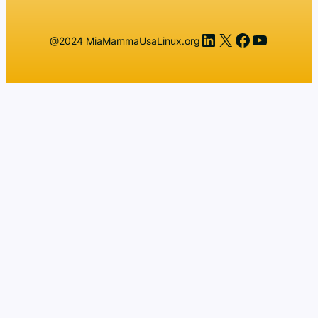
LinkedIn
X
Facebook
YouTub
@2024 MiaMammaUsaLinux.org