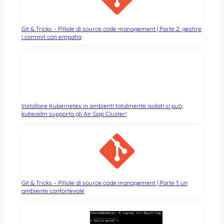
Git & Tricks – Pillole di source code management | Parte 2: gestire
i commit con empatia
Installare Kubernetes in ambienti totalmente isolati si può,
kubeadm supporta gli Air Gap Cluster!
Git & Tricks – Pillole di source code management | Parte 1: un
ambiente confortevole