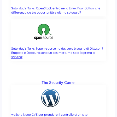
Saturday’s Talks: OpenStack entra nella Linux Foundation, che
differenza c’è tra opportunità e ultima spiaggia?
Saturday’s Talks: l’open-source ha davvero bisogno di Dittatori?
Empatia e Dittatura sono un ossimoro, ma solo la prima ci
salverà!
The Security Corner
wp2shell: due CVE per prendere il controllo di un sito