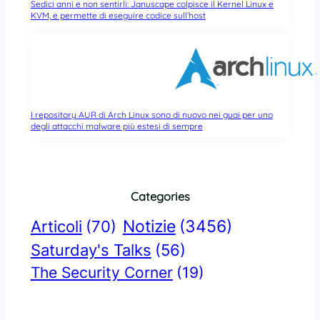
Sedici anni e non sentirli: Januscape colpisce il Kernel Linux e
KVM, e permette di eseguire codice sull’host
I repository AUR di Arch Linux sono di nuovo nei guai per uno
degli attacchi malware più estesi di sempre
Categories
Notizie
(3456)
Articoli
(70)
Saturday's Talks
(56)
The Security Corner
(19)