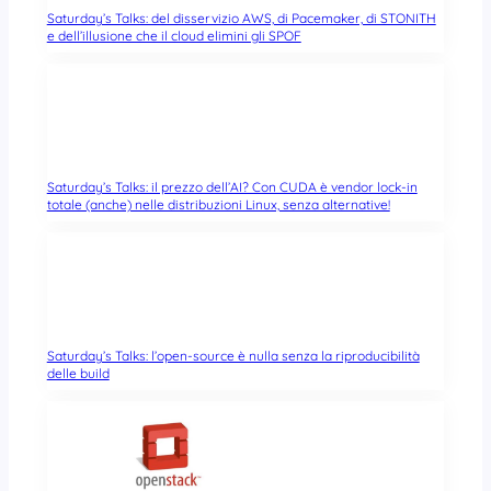
Saturday’s Talks: del disservizio AWS, di Pacemaker, di STONITH
e dell’illusione che il cloud elimini gli SPOF
Saturday’s Talks: il prezzo dell’AI? Con CUDA è vendor lock-in
totale (anche) nelle distribuzioni Linux, senza alternative!
Saturday’s Talks: l’open-source è nulla senza la riproducibilità
delle build