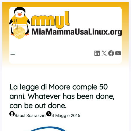
Vai
al
contenuto
LinkedIn
X
Facebook
YouTube
La legge di Moore compie 50
anni. Whatever has been done,
can be out done.
Raoul Scarazzini
6 Maggio 2015