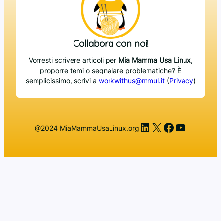
Collabora con noi!
Vorresti scrivere articoli per
Mia Mamma Usa Linux
,
proporre temi o segnalare problematiche? È
semplicissimo, scrivi a
workwithus@mmul.it
(
Privacy
)
LinkedIn
X
Facebook
YouTub
@2024 MiaMammaUsaLinux.org