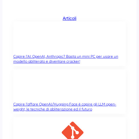
Articoli
Capire l’AI: OpenAI, Anthropic? Basta un mini PC per usare un
modello abliterato e diventare cracker!
Capire l’affare OpenAI/Hugging Face è capire gli LLM open-
weight, le tecniche di abliterazione ed il futuro