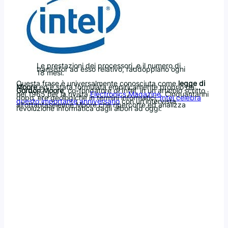
Le prestazioni dei processori, e il numero di
transistor ad esso relativo, raddoppiano ogni
18 mesi.
Questa frase è universalmente conosciuta come
legge di
Moore
ed è stata formulata empiricamente proprio da
Gordon Moore
, co-fondatore di Intel, in un articolo scritto
nel 1965 per la rivista
Electronics Magazine
. Cinquantanni
dopo, ere geologiche in termini informatici,
Intel celebra
questo importante anniversario
con un’intervista
all’ottantaseienne Moore che ripercorre ed analizza
l’evoluzione informatica dagli albori ad oggi: