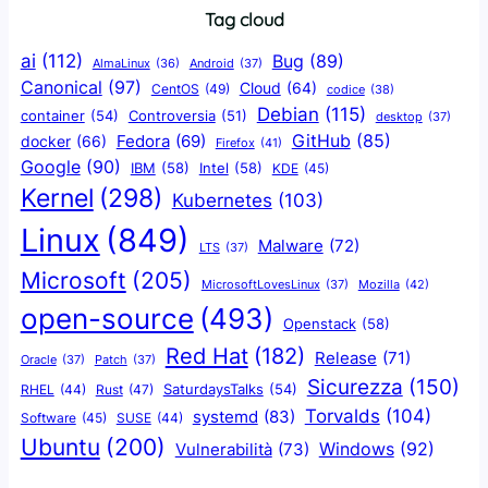
Tag cloud
ai
(112)
Bug
(89)
AlmaLinux
(36)
Android
(37)
Canonical
(97)
Cloud
(64)
CentOS
(49)
codice
(38)
Debian
(115)
container
(54)
Controversia
(51)
desktop
(37)
GitHub
(85)
docker
(66)
Fedora
(69)
Firefox
(41)
Google
(90)
IBM
(58)
Intel
(58)
KDE
(45)
Kernel
(298)
Kubernetes
(103)
Linux
(849)
Malware
(72)
LTS
(37)
Microsoft
(205)
Mozilla
(42)
MicrosoftLovesLinux
(37)
open-source
(493)
Openstack
(58)
Red Hat
(182)
Release
(71)
Oracle
(37)
Patch
(37)
Sicurezza
(150)
SaturdaysTalks
(54)
Rust
(47)
RHEL
(44)
Torvalds
(104)
systemd
(83)
Software
(45)
SUSE
(44)
Ubuntu
(200)
Windows
(92)
Vulnerabilità
(73)