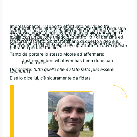
Impressionante il rapporto effettuato nel video tra
l’informatica e le altre tecnologie, se ad esempio l’industria
automobilistica avesse seguito quella dei microprocessori
alla stessa velocità oggi avremmo macchine che vanno a
300.000 miglia orarie, percorrerebbero 2.000.000 di
miglia con un gallone (meno di quattro litri) di benzina ed
infine costerebbero 0,04 dollari.
Ma forse l’aspetto più straordinario di questo video è il
sincero senso di meraviglia negli occhi di Moore quando
parla delle attuali tecnologie e, soprattutto, di dove queste
potranno portare l’uomo.
Tanto da portare lo stesso Moore ad affermare:
Just remember: whatever has been done can
be out done.
(
Ricordate: tutto quello che è stato fatto può essere
superato.
)
E se lo dice lui, c’è sicuramente da fidarsi!