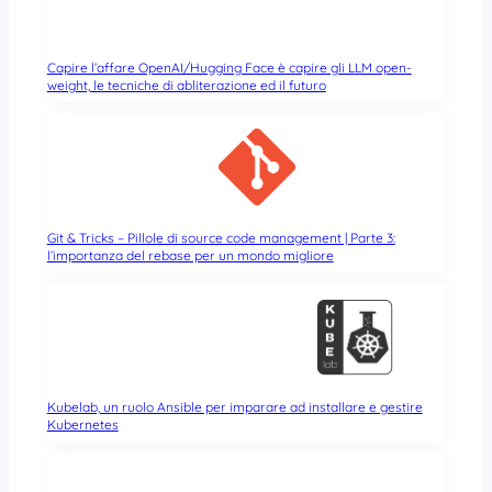
Capire l’affare OpenAI/Hugging Face è capire gli LLM open-
weight, le tecniche di abliterazione ed il futuro
Git & Tricks – Pillole di source code management | Parte 3:
l’importanza del rebase per un mondo migliore
Kubelab, un ruolo Ansible per imparare ad installare e gestire
Kubernetes