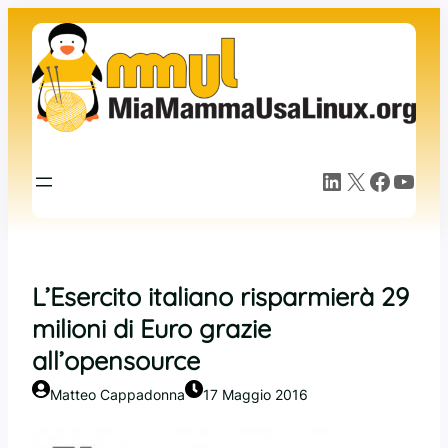
Vai
al
contenuto
LinkedIn
X
Facebook
YouTube
L’Esercito italiano risparmierà 29
milioni di Euro grazie
all’opensource
Matteo Cappadonna
17 Maggio 2016