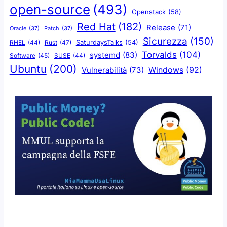
open-source
(493)
Openstack
(58)
Red Hat
(182)
Release
(71)
Oracle
(37)
Patch
(37)
Sicurezza
(150)
SaturdaysTalks
(54)
Rust
(47)
RHEL
(44)
Torvalds
(104)
systemd
(83)
Software
(45)
SUSE
(44)
Ubuntu
(200)
Windows
(92)
Vulnerabilità
(73)