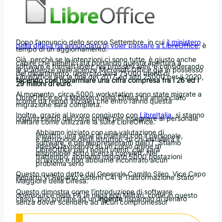
Dopo l’annuncio dello scorso Settembre, in cui
il ministero
della difesa ha annunciato di voler passare a LibreOffice
, è
tempo di un aggiornamento.
Già, perchè se le intenzioni ci sono tutte, è giusto anche
capire che benefici sta portando questa apertura a
software e formati liberi; nei prossimi anni, e considerando
le scadenze delle licenze Microsoft Office già in possesso
del dipartimento, l’esercito avrà 75000 utenti di
LibreOffice per la fine del 2017, ed altri 25000 per il 2020,
facendo così risparmiare una cifra compresa fra i 26 ed i
29 milioni di euro
.
Al momento, circa 5000 workstation sono state migrate a
LibreOffice ed il Ministero della Difesa ha annunciato
(come da report iniziale) che entro l’anno questa
migrazione sarà completa.
Inoltre, grazie al lavoro congiunto con
LibreItalia
, si stanno
organizzando dei corsi online per insegnare al personale
militare come utilizzare la suite LibreOffice.
Abbiamo iniziato con una valutazione di
impatto, una serie di briefing con il personale,
e l’istruzione degli istruttori, di chi installerà il
software, e dei rappresentanti dell’IT. Stiamo
adesso lavorando su un corso online di
LibreOffice per i nostri utenti, che sarà
disponibile sotto licenza copyleft. Nel
frattempo, abbiamo migrato 5000 postazioni
di lavoro e non abbiamo incontrato alcun
problema serio
Questo quanto detto dal Generale Camillo Sileo, Vice Capo
Reparto VI Reparto Sistemi C4I e Trasformazione Stato
Maggiore della Difesa.
Questo dimostra come l’introduzione di software
opensource nella PA (e negli enti Militari, come in questo
caso), può portare ad un
ingente
risparmio di denaro
senza dover scendere ad alcun compromesso!