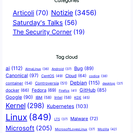
Categories
Notizie
(3456)
Articoli
(70)
Saturday's Talks
(56)
The Security Corner
(19)
Tag cloud
ai
(112)
Bug
(89)
AlmaLinux
(36)
Android
(37)
Canonical
(97)
Cloud
(64)
CentOS
(49)
codice
(38)
Debian
(115)
container
(54)
Controversia
(51)
desktop
(37)
GitHub
(85)
docker
(66)
Fedora
(69)
Firefox
(41)
Google
(90)
IBM
(58)
Intel
(58)
KDE
(45)
Kernel
(298)
Kubernetes
(103)
Linux
(849)
Malware
(72)
LTS
(37)
Microsoft
(205)
Mozilla
(42)
MicrosoftLovesLinux
(37)