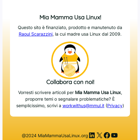
Mia Mamma Usa Linux!
Questo sito è finanziato, prodotto e manutenuto da
Raoul Scarazzini
, la cui madre usa Linux dal 2009.
Collabora con noi!
Vorresti scrivere articoli per
Mia Mamma Usa Linux
,
proporre temi o segnalare problematiche? È
semplicissimo, scrivi a
workwithus@mmul.it
(
Privacy
)
LinkedIn
X
Facebook
YouTub
@2024 MiaMammaUsaLinux.org