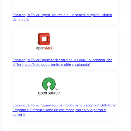
Saturday’s Talks: l’open-source è nulla senza la riproducibilità
delle build
Saturday’s Talks: OpenStack entra nella Linux Foundation, che
differenza c’è tra opportunità e ultima spiaggia?
Saturday’s Talks: l’open-source ha davvero bisogno di Dittatori?
Empatia e Dittatura sono un ossimoro, ma solo la prima ci
salverà!