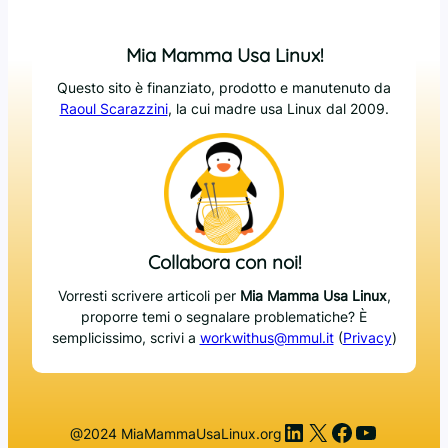
Mia Mamma Usa Linux!
Questo sito è finanziato, prodotto e manutenuto da
Raoul Scarazzini
, la cui madre usa Linux dal 2009.
Collabora con noi!
Vorresti scrivere articoli per
Mia Mamma Usa Linux
,
proporre temi o segnalare problematiche? È
semplicissimo, scrivi a
workwithus@mmul.it
(
Privacy
)
LinkedIn
X
Facebook
YouTub
@2024 MiaMammaUsaLinux.org