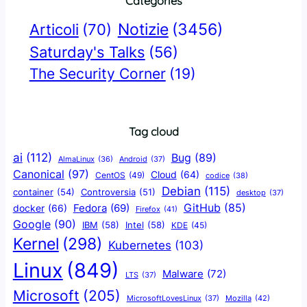
Categories
Notizie
(3456)
Articoli
(70)
Saturday's Talks
(56)
The Security Corner
(19)
Tag cloud
ai
(112)
Bug
(89)
AlmaLinux
(36)
Android
(37)
Canonical
(97)
Cloud
(64)
CentOS
(49)
codice
(38)
Debian
(115)
container
(54)
Controversia
(51)
desktop
(37)
GitHub
(85)
docker
(66)
Fedora
(69)
Firefox
(41)
Google
(90)
IBM
(58)
Intel
(58)
KDE
(45)
Kernel
(298)
Kubernetes
(103)
Linux
(849)
Malware
(72)
LTS
(37)
Microsoft
(205)
Mozilla
(42)
MicrosoftLovesLinux
(37)