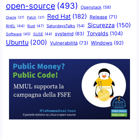
open-source
(493)
Openstack
(58)
Red Hat
(182)
Release
(71)
Oracle
(37)
Patch
(37)
Sicurezza
(150)
SaturdaysTalks
(54)
Rust
(47)
RHEL
(44)
Torvalds
(104)
systemd
(83)
Software
(45)
SUSE
(44)
Ubuntu
(200)
Windows
(92)
Vulnerabilità
(73)