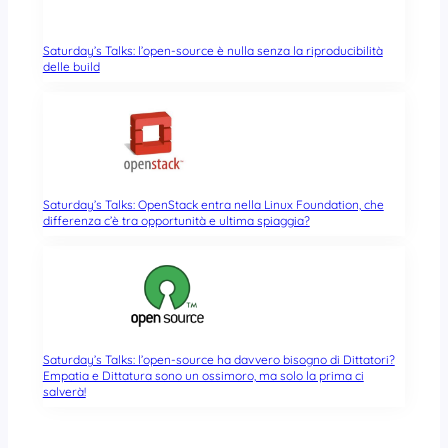
Saturday’s Talks: l’open-source è nulla senza la riproducibilità
delle build
Saturday’s Talks: OpenStack entra nella Linux Foundation, che
differenza c’è tra opportunità e ultima spiaggia?
Saturday’s Talks: l’open-source ha davvero bisogno di Dittatori?
Empatia e Dittatura sono un ossimoro, ma solo la prima ci
salverà!