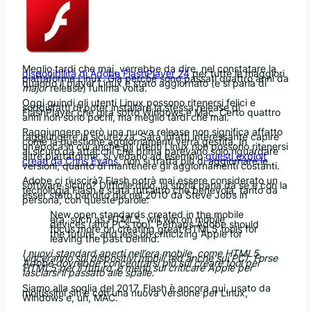
Meglio tardi che mai, verrebbe da dire, nel constatare la
disponibilità di Adobe FlashPlayer 24
per tutte le maggiori
piattaforme Linux. Già perché sono passati quattro anni da
quando il player Linux è stato aggiornato (e si parla di
major
release) l’ultima volta.
Oggi quindi gli utenti Linux possono ritenersi felici e
soddisfatti di poter installare la stessa release di
FlashPlayer che gira sotto Windows e Mac. Certo quattro
anni non sono pochi, ma meglio tardi che mai.
Raggiungere però una nuova release non significa affatto
raggiungere la sicurezza. Sarà infatti interessante capire
come la questione aggiornamenti verrà gestita. In
un’epoca in cui anche gli utenti Linux non possono ritenersi
al sicuro da attacchi che prima parevano solo riguardare
altre piattaforme, si vedano ad esempio
questi exploit
creati da Chris Evans
, non si tratta più di aggiornare le
versioni, quanto di mantenere gli aggiornamenti costanti.
Adobe ci riuscirà? Flash potrà mai essere considerato un
software sicuro? Difficile dirlo, la storia parla da se e con la
tecnologia Flash è stata tutt’altro che benevola, tanto da
esser stato bandito già nel 2010 da Steve Jobs in
persona, con queste parole:
New open standards created in the mobile
era, such as HTML5, will win on mobile
devices (and PCs too). Perhaps Adobe should
focus more on creating great HTML5 tools for
the future, and less on criticizing Apple for
leaving the past behind.
I nuovi standard aperti nell’era mobile, come HTML5,
vinceranno sui dispositivi mobili (ed anche sui PC). Forse
Adobe dovrebbe concentrarsi più sul creare tool per
HTML5 per il futuro, e meno sul criticare Apple per
lasciarsi il passato alle spalle.
Siamo alla soglia del 2017, Flash è ancora qui, usato da
moltissimi siti e con una nuova versione per Linux,
Windows e, uh, MAC.