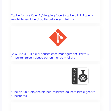
Capire l’affare OpenAI/Hugging Face è capire gli LLM open-
weight, le tecniche di abliterazione ed il futuro
Git & Tricks – Pillole di source code management | Parte 3:
l’importanza del rebase per un mondo migliore
Kubelab, un ruolo Ansible per imparare ad installare e gestire
Kubernetes