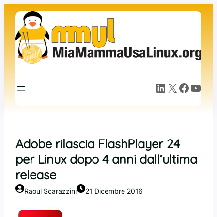
Vai
al
contenuto
LinkedIn
X
Facebook
YouTube
Adobe rilascia FlashPlayer 24
per Linux dopo 4 anni dall’ultima
release
Raoul Scarazzini
21 Dicembre 2016