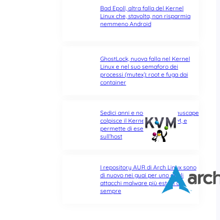
Bad Epoll, altra falla del Kernel
Linux che, stavolta, non risparmia
nemmeno Android
GhostLock, nuova falla nel Kernel
Linux e nel suo semaforo dei
processi (mutex): root e fuga dai
container
Sedici anni e non sentirli: Januscape
colpisce il Kernel Linux e KVM, e
permette di eseguire codice
sull’host
I repository AUR di Arch Linux sono
di nuovo nei guai per uno degli
attacchi malware più estesi di
sempre