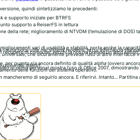
 versione, quindi sintetizziamo le precedenti:
dsk e supporto iniziale per BTRFS
ggiunto supporto a ReiserFS in lettura
ione della rete; miglioramento di NTVDM (l’emulazione di DOS) ta
miglioramenti vari di usabilità e stabilità, porta anche la capacit
tà risulta poco utile nei sistemi moderni, la cui interfaccia stand
il recupero di computer vecchi la notizia prende un altro senso; 
 universale, che sicuramente prevede l’uso di altre interfacce in
e, per quanto sia ancora definito di qualità
alpha
(ovvero ancor
uzione dei difetti).
to in prima persona) mostra l’uso di Office 2007, dimostrando 
damento delle funzioni del sistema operativo.
n mancheremo di seguirlo ancora. E riferirvi. Intanto… Partitina 