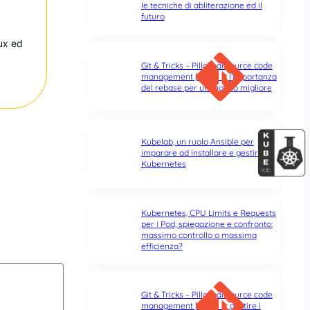
le tecniche di abliterazione ed il
futuro
nux ed
Git & Tricks – Pillole di source code
management | Parte 3: l’importanza
del rebase per un mondo migliore
Kubelab, un ruolo Ansible per
imparare ad installare e gestire
Kubernetes
Kubernetes, CPU Limits e Requests
per i Pod, spiegazione e confronto:
massimo controllo o massima
efficienza?
Git & Tricks – Pillole di source code
management | Parte 2: gestire i