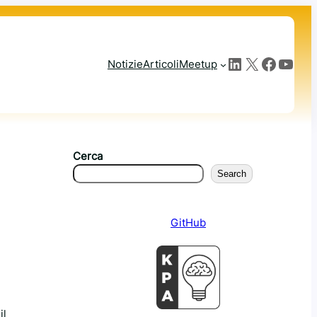
LinkedIn
X
Facebook
YouTube
Notizie
Articoli
Meetup
Cerca
Search
GitHub
il