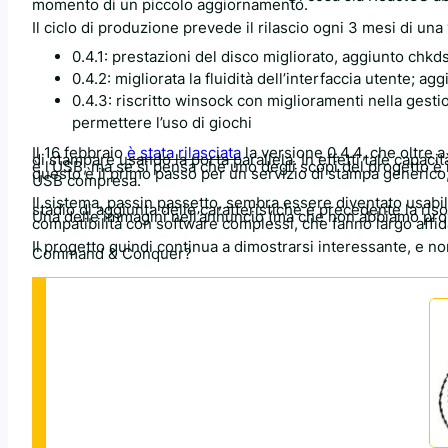
momento di un piccolo aggiornamento.
Il ciclo di produzione prevede il rilascio ogni 3 mesi di una
0.4.1: prestazioni del disco migliorato, aggiunto chk
0.4.2: migliorata la fluidità dell’interfaccia utente; a
0.4.3: riscritto winsock con miglioramenti nella gest
permettere l’uso di giochi
Il 16 febbraio
è stata rilasciata
la versione 0.4.4, che oltre a 
di stampare usando la porta parallela. In effetti tale capaci
è l’USB, ma se si pensa che uno degli scopi del progetto è 
questo è il primo passo per un servizio di stampa generico,
USB compresa.
Il sistema, passin passetto, sembra essere diventato usabil
stadio di aggiunta delle caratteristiche e precedente la risol
Una delle immagini nell’annuncio (ma che non abbiamo prova
compatibilità con software complessi, che fanno largo affi
Il progetto quindi continua a dimostrarsi interessante, e no
Command & Conquer?