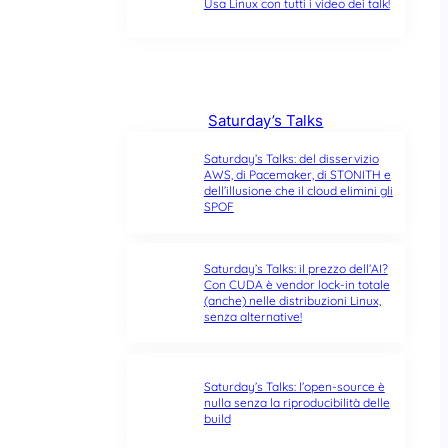
Usa Linux con tutti i video dei talk!
Saturday’s Talks
Saturday’s Talks: del disservizio
AWS, di Pacemaker, di STONITH e
dell’illusione che il cloud elimini gli
SPOF
Saturday’s Talks: il prezzo dell’AI?
Con CUDA è vendor lock-in totale
(anche) nelle distribuzioni Linux,
senza alternative!
Saturday’s Talks: l’open-source è
nulla senza la riproducibilità delle
build