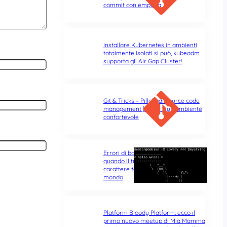
commit con empatia
Installare Kubernetes in ambienti
totalmente isolati si può, kubeadm
supporta gli Air Gap Cluster!
Git & Tricks – Pillole di source code
management | Parte 1: un ambiente
confortevole
Errori di battitura nel terminale:
quando il typo di un singolo
carattere fa tutta la differenza del
mondo
Platform Bloody Platform: ecco il
primo nuovo meetup di Mia Mamma