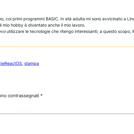
ino, coi primi programmi BASIC. In età adulta mi sono avvicinato a Li
 il mio hobby è diventato anche il mio lavoro.
evo
utilizzare le tecnologie che ritengo interessanti; a questo scopo, il
zie
ReactOS
, 
stampa
sono contrassegnati
*