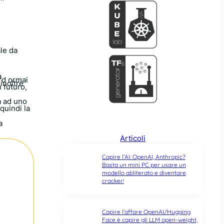
le da
à
ard ormai
inoltre
 futuro,
a ad uno
quindi la
a
Articoli
Capire l’AI: OpenAI, Anthropic?
Basta un mini PC per usare un
modello abliterato e diventare
cracker!
Capire l’affare OpenAI/Hugging
Face è capire gli LLM open-weight,