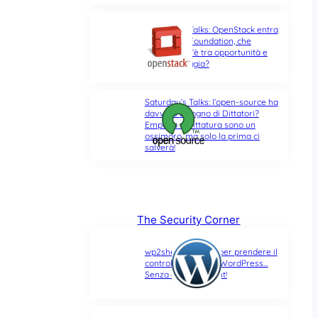
Saturday’s Talks: OpenStack entra
nella Linux Foundation, che
differenza c’è tra opportunità e
ultima spiaggia?
Saturday’s Talks: l’open-source ha
davvero bisogno di Dittatori?
Empatia e Dittatura sono un
ossimoro, ma solo la prima ci
salverà!
The Security Corner
wp2shell: due CVE per prendere il
controllo di un sito WordPress…
Senza alcun account!