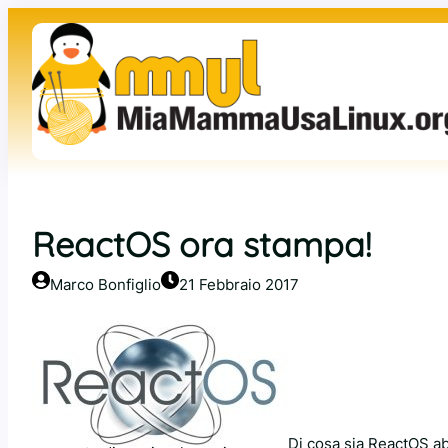
Vai
al
contenuto
ReactOS ora stampa!
Marco Bonfiglio
21 Febbraio 2017
Di cosa sia ReactOS 