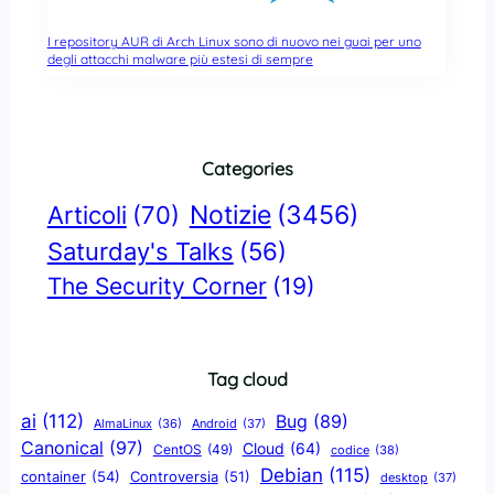
I repository AUR di Arch Linux sono di nuovo nei guai per uno
degli attacchi malware più estesi di sempre
Categories
Notizie
(3456)
Articoli
(70)
Saturday's Talks
(56)
The Security Corner
(19)
Tag cloud
ai
(112)
Bug
(89)
AlmaLinux
(36)
Android
(37)
Canonical
(97)
Cloud
(64)
CentOS
(49)
codice
(38)
Debian
(115)
container
(54)
Controversia
(51)
desktop
(37)