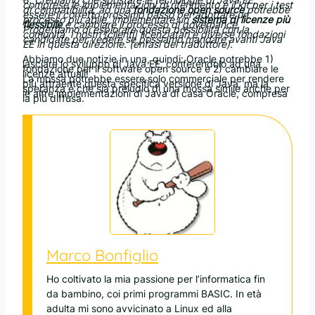
comprese le implementazioni di riferimento e il kit per i test
di compatibilità, ad una
fondazione open source
potrebbe
essere il corretto prossimo passo per adottare un
processo più abile, implementare un
sistema di licenze più
flessibile
e cambiare il processo di governance.
Progettiamo di esplorare questa possibilità con la
comunità, i nostri [clienti] licenziatari e diverse fondazioni
candidate per vedere se possiamo mandare avanti Java
EE in questa direzione. (enfasi del traduttore).
Abbiamo due notizie in una, quindi: Oracle potrebbe 1)
lasciare lo sviluppo di Java EE, conferendolo ad una
fondazione per il software open source e 2) cambiare le
licenze attuali!
La mossa potrebbe essere solo commerciale per rendere
più attraente questa specifica versione di Java, ma la
speranza è che sia preludio di una mossa simile anche per
le altre implementazioni di Java di casa Oracle, compresa
la più diffusa.
Marco Bonfiglio
Ho coltivato la mia passione per l’informatica fin
da bambino, coi primi programmi BASIC. In età
adulta mi sono avvicinato a Linux ed alla