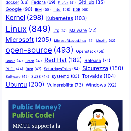
GitHub
(85)
docker
(66)
Fedora
(69)
Firefox
(41)
Google
(90)
IBM
(58)
Intel
(58)
KDE
(45)
Kernel
(298)
Kubernetes
(103)
Linux
(849)
Malware
(72)
LTS
(37)
Microsoft
(205)
Mozilla
(42)
MicrosoftLovesLinux
(37)
open-source
(493)
Openstack
(58)
Red Hat
(182)
Release
(71)
Oracle
(37)
Patch
(37)
Sicurezza
(150)
SaturdaysTalks
(54)
Rust
(47)
RHEL
(44)
Torvalds
(104)
systemd
(83)
Software
(45)
SUSE
(44)
Ubuntu
(200)
Windows
(92)
Vulnerabilità
(73)