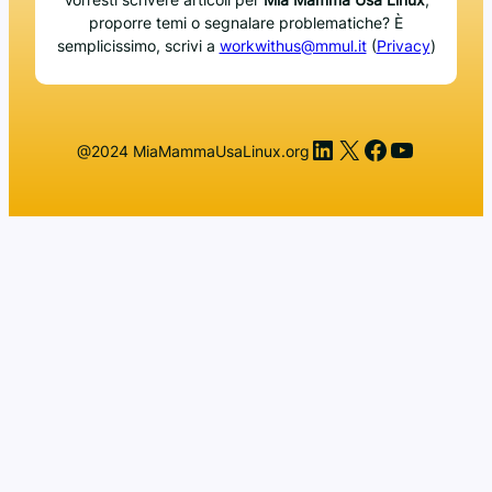
proporre temi o segnalare problematiche? È
semplicissimo, scrivi a
workwithus@mmul.it
(
Privacy
)
LinkedIn
X
Facebook
YouTub
@2024 MiaMammaUsaLinux.org