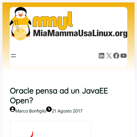
Vai
al
contenuto
LinkedIn
X
Facebook
YouTube
Oracle pensa ad un JavaEE
Open?
Marco Bonfiglio
21 Agosto 2017