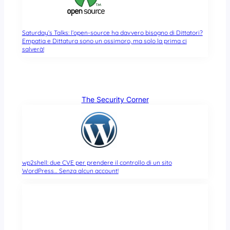
Saturday’s Talks: l’open-source ha davvero bisogno di Dittatori?
Empatia e Dittatura sono un ossimoro, ma solo la prima ci
salverà!
The Security Corner
wp2shell: due CVE per prendere il controllo di un sito
WordPress… Senza alcun account!