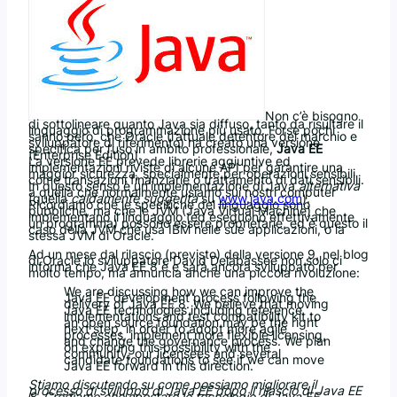
Non c’è bisogno
di sottolineare quanto Java sia diffuso, tanto da risultare il
linguaggio di programmazione più usato. Forse pochi
sanno però, che Oracle (l’attuale detentore del marchio e
sviluppatore di riferimento) ha creato una versione
specifica per l’uso in ambito professionale,
Java EE
(Enterprise Edition).
La versione EE prevede librerie aggiuntive ed
implementazioni riviste di alcune API per garantire una
maggior sicurezza, specialmente per operazioni sensibili
come transazioni finanziarie o trattamento di dati sensibili.
In questo senso è un’implementazione di Java
alternativa
a quella che normalmente usiamo sui nostri computer
(quella
caldamente suggerita
su
www.java.com
).
Ricordiamo che le specifiche del linguaggio sono
pubbliche, ma che le JVM (Java Virtual Machine) che
implementano il linguaggio (ed eseguono effettivamente
un programma) possono essere proprietarie, ed è questo il
caso della JVM che usa IBM nelle sue applicazioni, o la
stessa JVM di Oracle.
Ad un mese dal rilascio (previsto) della versione 9, nel blog
di Oracle lo sviluppatore David Delabassee non solo ci
informa che Java EE 8 è e sarà ancora sviluppato per
molto tempo, ma annuncia anche una piccola rivoluzione:
We are discussing how we can improve the
Java EE development process following the
delivery of Java EE 8. We believe that moving
Java EE technologies including reference
implementations and test compatibility kit to
an open source foundation may be the right
next step, in order to adopt more agile
processes, implement more flexible licensing,
and change the governance process. We plan
on exploring this possibility with the
community, our licensees and several
candidate foundations to see if we can move
Java EE forward in this direction.
Stiamo discutendo su come possiamo migliorare il
processo di sviluppo di Java EE dopo il rilascio di Java EE
8. Crediamo che spostare le tecnologie di Java EE,