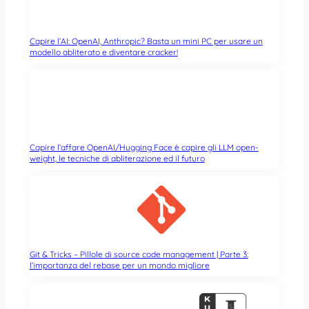
Capire l’AI: OpenAI, Anthropic? Basta un mini PC per usare un
modello abliterato e diventare cracker!
Capire l’affare OpenAI/Hugging Face è capire gli LLM open-
weight, le tecniche di abliterazione ed il futuro
Git & Tricks – Pillole di source code management | Parte 3:
l’importanza del rebase per un mondo migliore