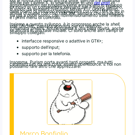
Ma le novità non sono ancora finite, perché c’è qualcosa
anche per Librem 5, lo smartphone: in uno
dei post
di
aggiornamento del progetto viene annunciato lo sviluppo
ex-novo di un compositore Wayland per il nuovo telefono,
in modo da
evitare
il (vetusto) server X11. Grazie all’uso
delle board di sviluppo equipaggiate col chip i.MX 6, ed in
attesa di quelle con chip i.MX 8M, sembra che lo sviluppo
sia già a buon punto, con ridimensionamento delle finestre
e i primi menù di controllo.
Insieme a questo sviluppo, è in progresso anche la
shell
,
stile GNOME, pensata apposta per un telefono
(chiamata
phosh
). Anche questa è una bella novità, anche
se ancora in una fase iniziale. Ci sono anche altri campi di
sviluppo collegati:
interfacce responsive o adattive in GTK+;
supporto dell’input;
supporto per la telefonia.
Insomma, Purism porta avanti tanti progetti, ma tutti
caratterizzati da una cosa: essere opensource. E noi non
possiamo fare altro che apprezzare.
Marco Bonfiglio