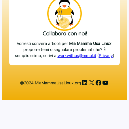
Collabora con noi!
Vorresti scrivere articoli per
Mia Mamma Usa Linux
,
proporre temi o segnalare problematiche? È
semplicissimo, scrivi a
workwithus@mmul.it
(
Privacy
)
LinkedIn
X
Facebook
YouTub
@2024 MiaMammaUsaLinux.org