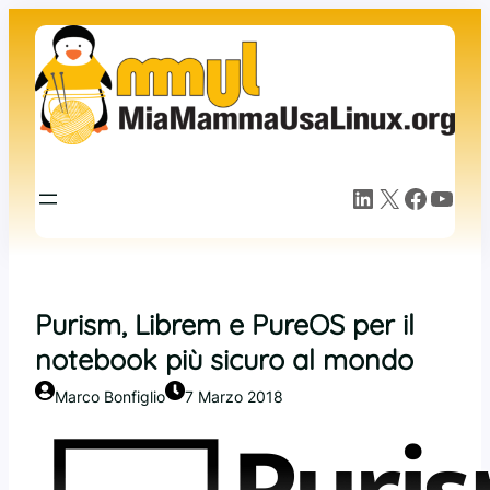
Vai
al
contenuto
LinkedIn
X
Facebook
YouTube
Purism, Librem e PureOS per il
notebook più sicuro al mondo
Marco Bonfiglio
7 Marzo 2018