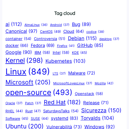
Tag cloud
ai
(112)
Bug
(89)
AlmaLinux
(36)
Android
(37)
Canonical
(97)
Cloud
(64)
CentOS
(49)
codice
(38)
Debian
(115)
container
(54)
Controversia
(51)
desktop
(37)
GitHub
(85)
docker
(66)
Fedora
(69)
Firefox
(41)
Google
(90)
IBM
(58)
Intel
(58)
KDE
(45)
Kernel
(298)
Kubernetes
(103)
Linux
(849)
Malware
(72)
LTS
(37)
Microsoft
(205)
Mozilla
(42)
MicrosoftLovesLinux
(37)
open-source
(493)
Openstack
(58)
Red Hat
(182)
Release
(71)
Oracle
(37)
Patch
(37)
Sicurezza
(150)
SaturdaysTalks
(54)
Rust
(47)
RHEL
(44)
Torvalds
(104)
systemd
(83)
Software
(45)
SUSE
(44)
Ubuntu
(200)
Windows
(92)
Vulnerabilità
(73)