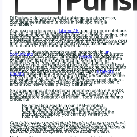
Di Purism e dei suoi prodotti abbiamo parlato spesso,
soprattutto riguardo a Librem 5, lo smarphone
completamente libero (ancora in sviluppo ma già
ordinabile).
Alcuni si ricorderanno di
Librem 15
, uno dei primi notebook
pensati e proposti appositamente per software
opensource nonché realizzato grazie al crowfounding, che
(semplificando) vuol dire libere donazioni. Beh, quel
progetto è stato portato avanti, tanto da essere
disponibile all’acquisto con hardware rinnovato (come CPU
Intel i7 di sesta generazione) ed essere disponibile anche
in formato 13″ e (in futuro) tablet da 11″.
E la novità riguarda proprio questi notebook: in
un
comunicato
di fine febbraio viene annunciato che è stato
integrato con successo il firmware
Heads
nel gestore di
avvio coreboot, abilitato ad usare TPM (Truster Platform
Module) per le firme crittografiche. Sembra un po’
confuso, vero? Proviamo a metterla così: con questo
ultimo pezzo di software ogni passo del processo di boot
può essere firmato, dandoci la sicurezza che non sia stato
alterato o sostituito con qualcosa di pericoloso a nostra
insaputa, ma
senza
usare software chiuso (
e talvota
bacato
) dell’azienda produttrice della CPU o del chipset
(ovvero Intel). Il tutto a vantaggio della personalizzazione
e della sicurezza: essendo tutto codice
opensource,
chiunque
– non ci stancheremo mai di dirlo –
può verificare che
non
ci siano operazioni pericolose, o
anche solo lesive della privacy dell’utente.
Se aggiungiamo che il sistema operativo usato è PureOS,
ovvero una distribuzione Linux pensata per sicurezza e
privacy basata su debian, le parole del fondatore (ed
amministratore delegato) di Purism, Todd Weaver, hanno
credibilità:
By activating Heads in our TPM-enabled
coreboot by default on all our laptops, this
critical piece combined with the rest of our
security features will make Librem laptops the
most secure laptop you can buy where you
hold the keys.
Con l’attivazione predefinita di Heads nel nostro coreboot,
abilitato a TPM, su tutti i nostri laptop, questo pezzo
critico in combinazione con il resto delle nostre funzioni di
sicurezza renderà i laptop Librem i più sicuri che
qualcuno
possa comprare, e di cui abbia le chiavi.