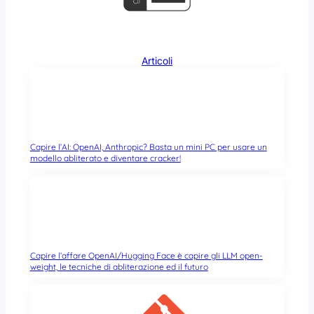
Articoli
Capire l’AI: OpenAI, Anthropic? Basta un mini PC per usare un
modello abliterato e diventare cracker!
Capire l’affare OpenAI/Hugging Face è capire gli LLM open-
weight, le tecniche di abliterazione ed il futuro