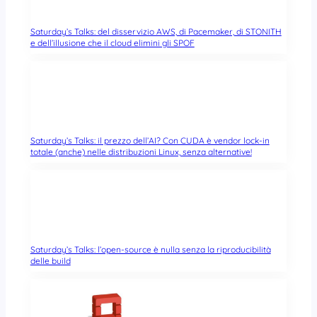
Saturday’s Talks: del disservizio AWS, di Pacemaker, di STONITH
e dell’illusione che il cloud elimini gli SPOF
Saturday’s Talks: il prezzo dell’AI? Con CUDA è vendor lock-in
totale (anche) nelle distribuzioni Linux, senza alternative!
Saturday’s Talks: l’open-source è nulla senza la riproducibilità
delle build