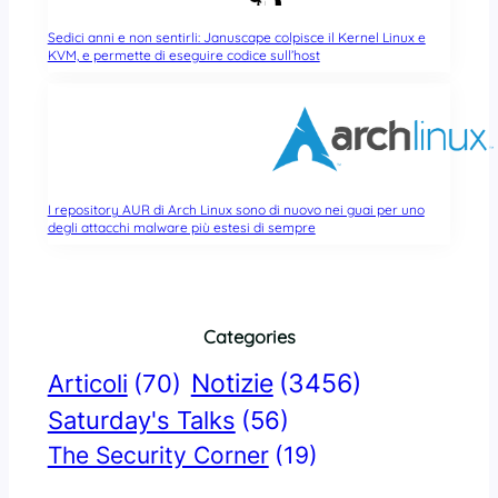
Sedici anni e non sentirli: Januscape colpisce il Kernel Linux e
KVM, e permette di eseguire codice sull’host
I repository AUR di Arch Linux sono di nuovo nei guai per uno
degli attacchi malware più estesi di sempre
Categories
Notizie
(3456)
Articoli
(70)
Saturday's Talks
(56)
The Security Corner
(19)