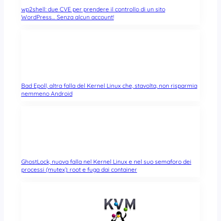
wp2shell: due CVE per prendere il controllo di un sito
WordPress… Senza alcun account!
Bad Epoll, altra falla del Kernel Linux che, stavolta, non risparmia
nemmeno Android
GhostLock, nuova falla nel Kernel Linux e nel suo semaforo dei
processi (mutex): root e fuga dai container