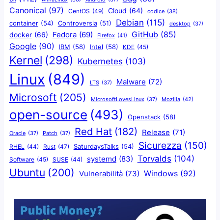
Canonical
(97)
Cloud
(64)
CentOS
(49)
codice
(38)
Debian
(115)
container
(54)
Controversia
(51)
desktop
(37)
GitHub
(85)
docker
(66)
Fedora
(69)
Firefox
(41)
Google
(90)
IBM
(58)
Intel
(58)
KDE
(45)
Kernel
(298)
Kubernetes
(103)
Linux
(849)
Malware
(72)
LTS
(37)
Microsoft
(205)
Mozilla
(42)
MicrosoftLovesLinux
(37)
open-source
(493)
Openstack
(58)
Red Hat
(182)
Release
(71)
Oracle
(37)
Patch
(37)
Sicurezza
(150)
SaturdaysTalks
(54)
Rust
(47)
RHEL
(44)
Torvalds
(104)
systemd
(83)
Software
(45)
SUSE
(44)
Ubuntu
(200)
Windows
(92)
Vulnerabilità
(73)