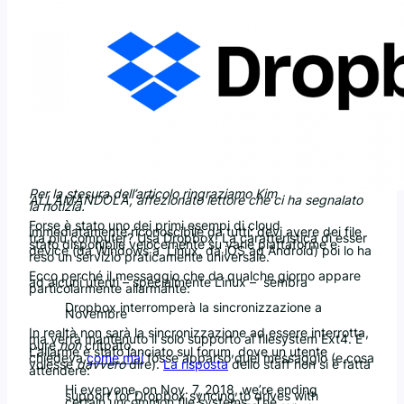
Per la stesura dell’articolo ringraziamo Kim
ALLAMANDOLA, affezionato lettore che ci ha segnalato
la notizia.
Forse è stato uno dei primi esempi di cloud
immediatamente riconoscibile da tutti: devi avere dei file
tra più computer? Usa Dropbox! La caratteristica di esser
stato disponibile velocemente su varie piattaforme e
device (da Windows a Linux, da iOS ad Android) poi lo ha
reso un servizio praticamente universale.
Ecco perché il messaggio che da qualche giorno appare
ad alcuni utenti – specialmente Linux – sembra
particolarmente allarmante:
Dropbox interromperà la sincronizzazione a
Novembre
In realtà non sarà la sincronizzazione ad essere interrotta,
ma verrà mantenuto il solo supporto al filesystem Ext4. E
pure
non
critpato.
L’allarme è stato lanciato sul forum, dove un utente
chiedeva
come mai
fosse apparso quel messaggio (e cosa
volesse
davvero
dire).
La risposta
dello staff non si è fatta
attendere:
Hi everyone, on Nov. 7, 2018, we’re ending
support for Dropbox syncing to drives with
certain uncommon file systems. The