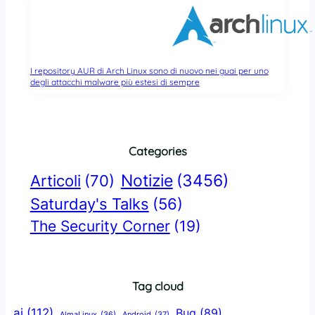
I repository AUR di Arch Linux sono di nuovo nei guai per uno
degli attacchi malware più estesi di sempre
Categories
Notizie
(3456)
Articoli
(70)
Saturday's Talks
(56)
The Security Corner
(19)
Tag cloud
ai
(112)
Bug
(89)
AlmaLinux
(36)
Android
(37)