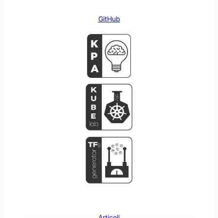
GitHub
Articoli