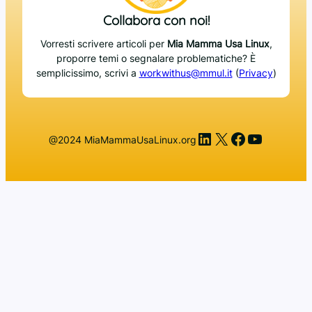
Collabora con noi!
Vorresti scrivere articoli per
Mia Mamma Usa Linux
,
proporre temi o segnalare problematiche? È
semplicissimo, scrivi a
workwithus@mmul.it
(
Privacy
)
LinkedIn
X
Facebook
YouTub
@2024 MiaMammaUsaLinux.org