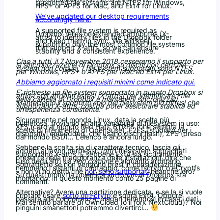
supported file systems are NTFS for Windows,
HFS+ or APFS for Mac, and Ext4 for Linux.
We’ve updated our desktop requirements
accordingly here.
A supported file system is required as
Dropbox relies on extended attributes (X-
attrs) to identify files in the Dropbox folder
and keep them in sync. We will keep
supporting only the most common file systems
that support X-attrs, so we can ensure
stability and a consistent experience.
Ciao a tutti, il 7 Novembre 2018 cesseremo il supporto per
la sincronizzazione di Dropbox su dischi con certi file
system non comuni. I file system supportati sono NTFS
per Windows, HFS+ o APFS per Mac ed Ext4 per Linux.
Abbiamo aggiornato i requisiti minimi come indicato qui.
E’ richiesto un file system supportato in quanto Dropbox si
affida agli attributi estesi (X-attrs) per identificare i file
nella cartella di Dropbox e mantenerli sincronizzati.
Manterremo il supporto solo dei filesystem più diffusi che
supportano X-attrs, così da poter assicurare stabilità ed
un’esperienza consistente.
Sicuramente nel mondo Linux, data la scelta più
numerosa, troviamo un’alta variabilità di filesystem in uso:
XFS (caro al mondo Red Hat), BTRFS (che sembra la
scelta di riferimento di OpenSuse), F2FS (studiato per i
dispositivi embedded, che usano dischi flash), ZFS (preso
dal mondo BSD)… L’elenco è ancora lungo.
Sebbene la scelta sia di carattere tecnico, lascia gli
addetti ai lavori perplessi:
tutti
i filesystem sopracitati
supportano X-attrs. E sebbene Ext4 sia sicuramente
presente nella maggioranza delle installazioni, dire che
l’uso degli altri sia
non comune
è alquanto arbitrario.
Soprattutto se non vengono presi in considerazione
nemmeno i sistemi di criptaggio, come fscrypt o eCryptfs
– non vi ho detto che
non sono supportati
neanche loro?
Su questi motivi la polemica sul forum di Dropbox sta
montando: in questo momento conto 25 pagine di
commenti.
Alternative? Avere una partizione dedicata, e se la si vuole
criptare usare
sotto dm-crytp
e sopra Ext4. Oppure
passare alla concorrenza, magari tenendosi in casa i dati.
Mai sentito parlare di OwnCloud (o il fork NextCloud)? Noi
pinguini smanettoni potremmo divertirci…