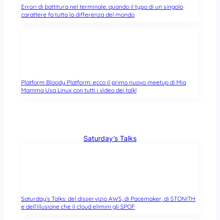
Errori di battitura nel terminale: quando il typo di un singolo
carattere fa tutta la differenza del mondo
Platform Bloody Platform: ecco il primo nuovo meetup di Mia
Mamma Usa Linux con tutti i video dei talk!
Saturday’s Talks
Saturday’s Talks: del disservizio AWS, di Pacemaker, di STONITH
e dell’illusione che il cloud elimini gli SPOF