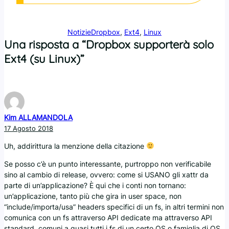
Notizie
Dropbox
, 
Ext4
, 
Linux
Una risposta a “Dropbox supporterà solo
Ext4 (su Linux)”
Kim ALLAMANDOLA
17 Agosto 2018
Uh, addirittura la menzione della citazione
Se posso c’è un punto interessante, purtroppo non verificabile
sino al cambio di release, ovvero: come si USANO gli xattr da
parte di un’applicazione? È qui che i conti non tornano:
un’applicazione, tanto più che gira in user space, non
“include/importa/usa” headers specifici di un fs, in altri termini non
comunica con un fs attraverso API dedicate ma attraverso API
standard, comuni a quasi tutti i fs di un certo OS o famiglia di OS