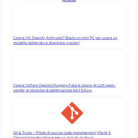
Capire l’AI: OpenAI, Anthropic? Basta un mini PC per usare un
modello abliterato e diventare cracker!
Capire l’affare OpenAI/Hugging Face è capire gli LLM open-
weight, le tecniche di abliterazione ed il futuro
Git & Tricks – Pillole di source code management | Parte 3:
l’importanza del rebase per un mondo migliore