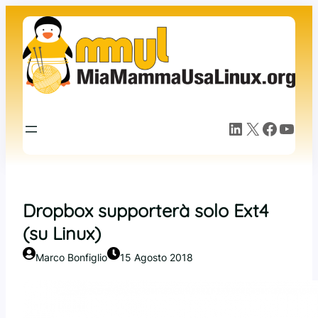
Vai
al
contenuto
LinkedIn
X
Facebook
YouTube
Dropbox supporterà solo Ext4
(su Linux)
Marco Bonfiglio
15 Agosto 2018