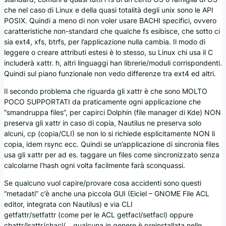
che nel caso di Linux e della quasi totalità degli unix sono le API
POSIX. Quindi a meno di non voler usare BACHI specifici, ovvero
caratteristiche non-standard che qualche fs esibisce, che sotto ci
sia ext4, xfs, btrfs, per l’applicazione nulla cambia. Il modo di
leggere o creare attributi estesi è lo stesso, su Linux chi usa il C
includerà xattr. h, altri linguaggi han librerie/moduli corrispondenti.
Quindi sul piano funzionale non vedo differenze tra ext4 ed altri.
Il secondo problema che riguarda gli xattr è che sono MOLTO
POCO SUPPORTATI da praticamente ogni applicazione che
“smandruppa files”, per capirci Dolphin (file manager di Kde) NON
preserva gli xattr in caso di copia, Nautilus ne preserva solo
alcuni, cp (copia/CLI) se non lo si richiede esplicitamente NON li
copia, idem rsync ecc. Quindi se un’applicazione di sincronia files
usa gli xattr per ad es. taggare un files come sincronizzato senza
calcolarne l’hash ogni volta facilmente farà sconquassi.
Se qualcuno vuol capire/provare cosa accidenti sono questi
“metadati” c’è anche una piccola GUI (Eiciel – GNOME File ACL
editor, integrata con Nautilus) e via CLI
getfattr/setfattr (come per le ACL getfacl/setfacl) oppure
chattr/lsattr/chacl/… qualcuna in genere è preinstallata nelle