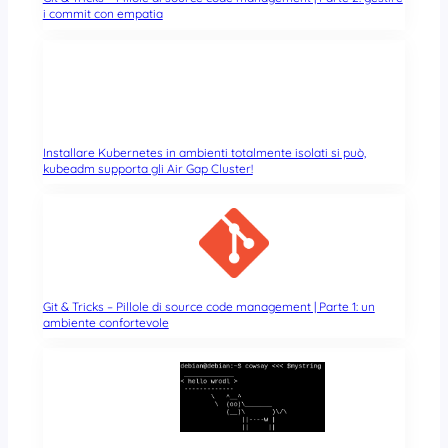
i commit con empatia
Installare Kubernetes in ambienti totalmente isolati si può,
kubeadm supporta gli Air Gap Cluster!
Git & Tricks – Pillole di source code management | Parte 1: un
ambiente confortevole