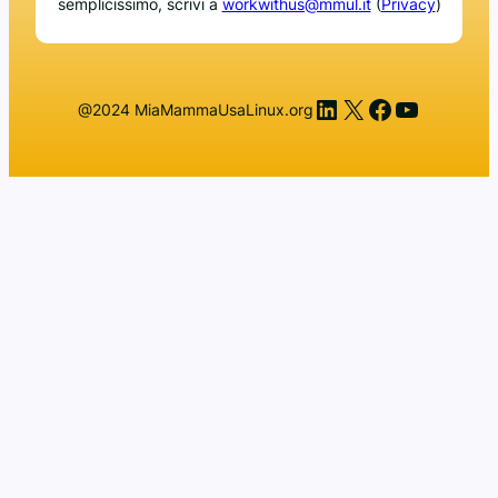
semplicissimo, scrivi a
workwithus@mmul.it
(
Privacy
)
LinkedIn
X
Facebook
YouTub
@2024 MiaMammaUsaLinux.org