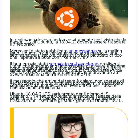
In realtà non doveva andare esattamente così visto che la
nuova LTS di Ubuntu, la 18.04.2, doveva essere rilasciata
il 7 febbraio.
Mercoledi è stato pubblicato
un messaggio
sulla mailing
list di Ubuntu in cui veniva annunciato il ritardo di una
settimana nel rilascio a causa di un bug piuttosto critico
che impediva il boot con il kernel 4.18.
Il bug era gia stato
segnalato su Launchpad
da diversi
utenti che lamentavano l’impossibilità di avviare il sistema
dopo l’aggiornamento automatico al kernel 4.18.0-14. Il
sistema rimaneva bloccato a “
Starting Load/Safe RF Kill
Switch Status
“. Nessun problema invece provando ad
avviare il sistema con il kernel 4.18.0-13.
Il messaggio che arriva dal team è chiaro: non sperate di
vede corretti altri bug in questi pochi giorni ma piuttosto
segnalate qualunque cosa si riveli critica per il boot e
l’installazione del sistema.
Ubuntu 18.04.2 LTS sarà pronto per il giorno di S.
Valentino, il 14 febbraio, e sarà la seconda release della
serie 18.04 LTS (
Bionic Beaver
) e la prima ad essere
rilasciata con il kernel e gli stack grafici di Ubuntu 18.10.