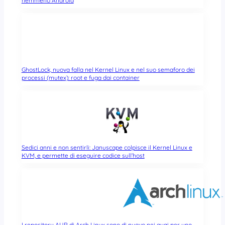
nemmeno Android
GhostLock, nuova falla nel Kernel Linux e nel suo semaforo dei
processi (mutex): root e fuga dai container
Sedici anni e non sentirli: Januscape colpisce il Kernel Linux e
KVM, e permette di eseguire codice sull’host
I repository AUR di Arch Linux sono di nuovo nei guai per uno