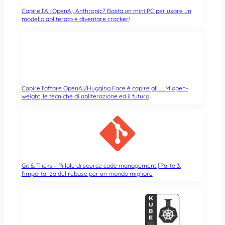
Capire l’AI: OpenAI, Anthropic? Basta un mini PC per usare un
modello abliterato e diventare cracker!
Capire l’affare OpenAI/Hugging Face è capire gli LLM open-
weight, le tecniche di abliterazione ed il futuro
Git & Tricks – Pillole di source code management | Parte 3:
l’importanza del rebase per un mondo migliore