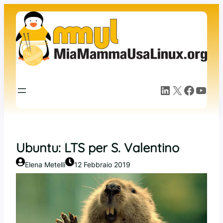
Vai
al
contenuto
LinkedIn
X
Facebook
YouTube
Ubuntu: LTS per S. Valentino
Elena Metelli
12 Febbraio 2019