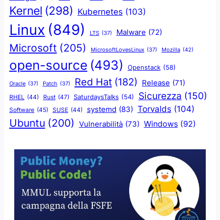
Kernel
(298)
Kubernetes
(103)
Linux
(849)
Malware
(72)
LTS
(37)
Microsoft
(205)
Mozilla
(42)
MicrosoftLovesLinux
(37)
open-source
(493)
Openstack
(58)
Red Hat
(182)
Release
(71)
Oracle
(37)
Patch
(37)
Sicurezza
(150)
SaturdaysTalks
(54)
Rust
(47)
RHEL
(44)
Torvalds
(104)
systemd
(83)
Software
(45)
SUSE
(44)
Ubuntu
(200)
Windows
(92)
Vulnerabilità
(73)