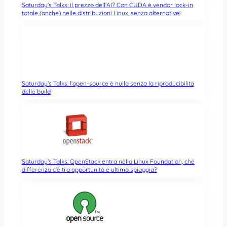
Saturday’s Talks: il prezzo dell’AI? Con CUDA è vendor lock-in
totale (anche) nelle distribuzioni Linux, senza alternative!
Saturday’s Talks: l’open-source è nulla senza la riproducibilità
delle build
Saturday’s Talks: OpenStack entra nella Linux Foundation, che
differenza c’è tra opportunità e ultima spiaggia?