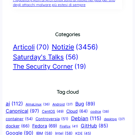
degli attacchi malware più estesi di sempre
Categories
Notizie
(3456)
Articoli
(70)
Saturday's Talks
(56)
The Security Corner
(19)
Tag cloud
ai
(112)
Bug
(89)
AlmaLinux
(36)
Android
(37)
Canonical
(97)
Cloud
(64)
CentOS
(49)
codice
(38)
Debian
(115)
container
(54)
Controversia
(51)
desktop
(37)
GitHub
(85)
docker
(66)
Fedora
(69)
Firefox
(41)
Google
(90)
IBM
(58)
Intel
(58)
KDE
(45)