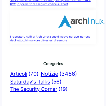
Sedici anni e non sentirli: Januscape colpisce il Kernel Linux e
KVM, e permette di eseguire codice sull’host
I repository AUR di Arch Linux sono di nuovo nei guai per uno
degli attacchi malware più estesi di sempre
Categories
Notizie
(3456)
Articoli
(70)
Saturday's Talks
(56)
The Security Corner
(19)