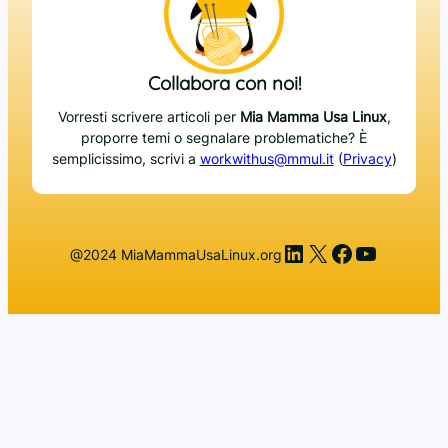
Collabora con noi!
Vorresti scrivere articoli per
Mia Mamma Usa Linux
,
proporre temi o segnalare problematiche? È
semplicissimo, scrivi a
workwithus@mmul.it
(
Privacy
)
LinkedIn
X
Facebook
YouTub
@2024 MiaMammaUsaLinux.org