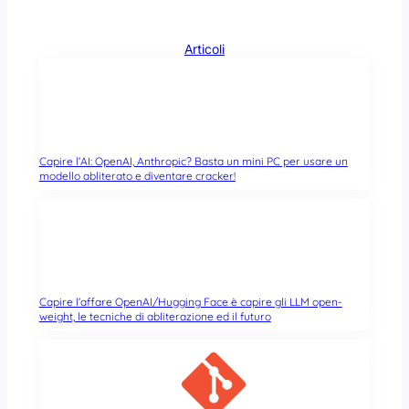
Articoli
Capire l’AI: OpenAI, Anthropic? Basta un mini PC per usare un
modello abliterato e diventare cracker!
Capire l’affare OpenAI/Hugging Face è capire gli LLM open-
weight, le tecniche di abliterazione ed il futuro