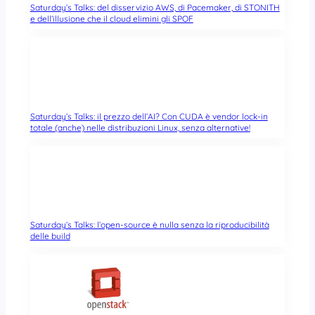
Saturday’s Talks: del disservizio AWS, di Pacemaker, di STONITH
e dell’illusione che il cloud elimini gli SPOF
Saturday’s Talks: il prezzo dell’AI? Con CUDA è vendor lock-in
totale (anche) nelle distribuzioni Linux, senza alternative!
Saturday’s Talks: l’open-source è nulla senza la riproducibilità
delle build