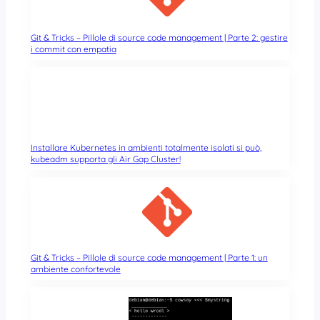
Git & Tricks – Pillole di source code management | Parte 2: gestire
i commit con empatia
Installare Kubernetes in ambienti totalmente isolati si può,
kubeadm supporta gli Air Gap Cluster!
Git & Tricks – Pillole di source code management | Parte 1: un
ambiente confortevole