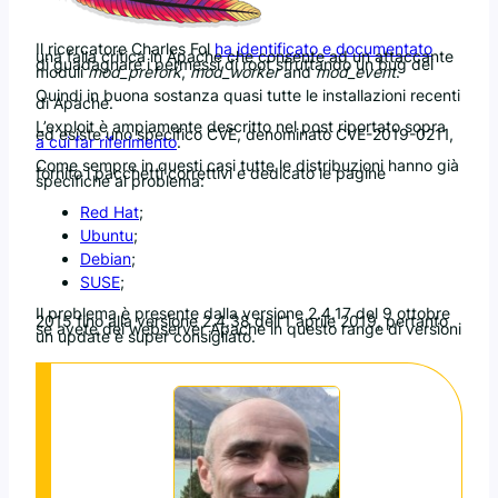
Il ricercatore Charles Fol
ha identificato e documentato
una falla critica in Apache che consente ad un attaccante
di guadagnare i permessi di root sfruttando un bug dei
moduli
mod_prefork
,
mod_worker
and
mod_event
.
Quindi in buona sostanza quasi tutte le installazioni recenti
di Apache.
L’exploit è ampiamente descritto nel post riportato sopra
ed esiste uno specifico CVE, denominato CVE-2019-0211,
a cui far riferimento
.
Come sempre in questi casi tutte le distribuzioni hanno già
fornito i pacchetti correttivi e dedicato le pagine
specifiche al problema:
Red Hat
;
Ubuntu
;
Debian
;
SUSE
;
Il problema è presente dalla versione 2.4.17 del 9 ottobre
2015 fino alla versione 2.4.38 dell’1 aprile 2019, pertanto
se avete dei webserver Apache in questo range di versioni
un update è super consigliato.