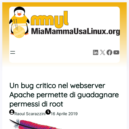
Vai
al
contenuto
LinkedIn
X
Facebook
YouTube
Un bug critico nel webserver
Apache permette di guadagnare
permessi di root
Raoul Scarazzini
16 Aprile 2019