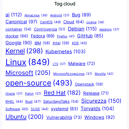
Tag cloud
ai
(112)
Bug
(89)
AlmaLinux
(36)
Android
(37)
Canonical
(97)
Cloud
(64)
CentOS
(49)
codice
(38)
Debian
(115)
container
(54)
Controversia
(51)
desktop
(37)
GitHub
(85)
docker
(66)
Fedora
(69)
Firefox
(41)
Google
(90)
IBM
(58)
Intel
(58)
KDE
(45)
Kernel
(298)
Kubernetes
(103)
Linux
(849)
Malware
(72)
LTS
(37)
Microsoft
(205)
Mozilla
(42)
MicrosoftLovesLinux
(37)
open-source
(493)
Openstack
(58)
Red Hat
(182)
Release
(71)
Oracle
(37)
Patch
(37)
Sicurezza
(150)
SaturdaysTalks
(54)
Rust
(47)
RHEL
(44)
Torvalds
(104)
systemd
(83)
Software
(45)
SUSE
(44)
Ubuntu
(200)
Windows
(92)
Vulnerabilità
(73)