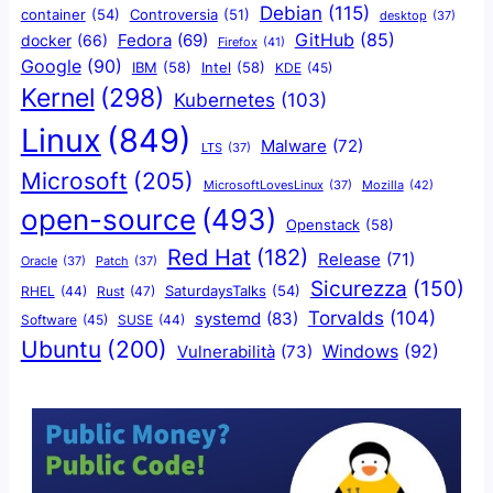
Debian
(115)
container
(54)
Controversia
(51)
desktop
(37)
GitHub
(85)
docker
(66)
Fedora
(69)
Firefox
(41)
Google
(90)
IBM
(58)
Intel
(58)
KDE
(45)
Kernel
(298)
Kubernetes
(103)
Linux
(849)
Malware
(72)
LTS
(37)
Microsoft
(205)
Mozilla
(42)
MicrosoftLovesLinux
(37)
open-source
(493)
Openstack
(58)
Red Hat
(182)
Release
(71)
Oracle
(37)
Patch
(37)
Sicurezza
(150)
SaturdaysTalks
(54)
Rust
(47)
RHEL
(44)
Torvalds
(104)
systemd
(83)
Software
(45)
SUSE
(44)
Ubuntu
(200)
Windows
(92)
Vulnerabilità
(73)