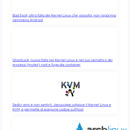
Bad Epoll, altra falla del Kernel Linux che, stavolta, non risparmia
nemmeno Android
GhostLock, nuova falla nel Kernel Linux e nel suo semaforo dei
processi (mutex): root e fuga dai container
Sedici anni e non sentirli: Januscape colpisce il Kernel Linux e
KVM, e permette di eseguire codice sull’host