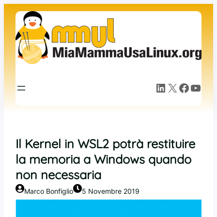
Vai
al
contenuto
LinkedIn
X
Facebook
YouTube
Il Kernel in WSL2 potrà restituire
la memoria a Windows quando
non necessaria
Marco Bonfiglio
5 Novembre 2019