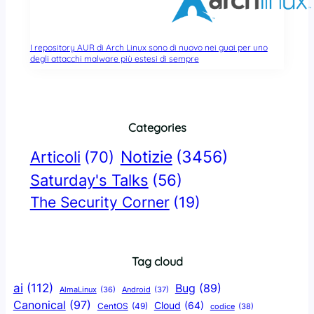
I repository AUR di Arch Linux sono di nuovo nei guai per uno
degli attacchi malware più estesi di sempre
Categories
Notizie
(3456)
Articoli
(70)
Saturday's Talks
(56)
The Security Corner
(19)
Tag cloud
ai
(112)
Bug
(89)
AlmaLinux
(36)
Android
(37)
Canonical
(97)
Cloud
(64)
CentOS
(49)
codice
(38)