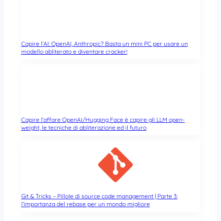
Capire l’AI: OpenAI, Anthropic? Basta un mini PC per usare un
modello abliterato e diventare cracker!
Capire l’affare OpenAI/Hugging Face è capire gli LLM open-
weight, le tecniche di abliterazione ed il futuro
Git & Tricks – Pillole di source code management | Parte 3:
l’importanza del rebase per un mondo migliore