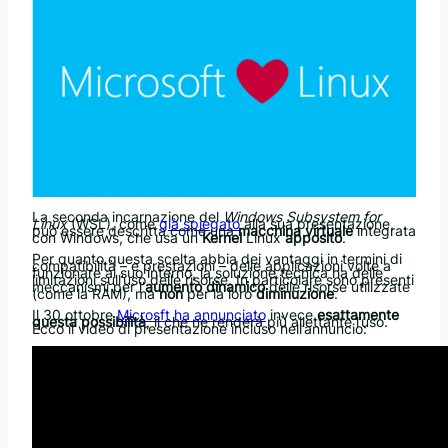
La seconda incarnazione del
Windows Subsystem for
Linux
(WSL), come
già spiegato
alla sua presentazione,
può essere descritta come una
macchina virtuale
integrata
con Windows, che usa un
Kernel
Linux
apposito
.
Per quanto questa scelta abbia dei vantaggi in termini di
compatibilità – e prestazioni – delle applicazioni volte a
funzionare al suo interno, la soluzione tecnica ha delle
limitazioni sull’uso delle risorse. In particolare sono presenti
meccanismi per l’
aumento dinamico
delle risorse utilizzate
(come la RAM), ma
non
per la loro
diminuzione
.
Il 30 ottobre
Microsft ha annunciato
invece
esattamente
questa possibilità
, il che ne renderà più allettante l’uso.
Ecco il video di presentazione incluso nell’annuncio: