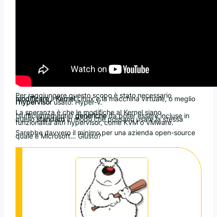
Per raggiungere questo scopo è stato necessario
modificare
il
Kernel
Linux e la macchina virtuale, o meglio
l’hypervisor
usato: Hyper-V.
La speranza è che le modifiche al Kernel siano
(sufficientemente)
generiche
da poter essere incluse in
quello
standard
in modo che possano usare la stessa
funzionalità altri hypervisor, come KVM o VMware.
Sarebbe davvero il minimo per una azienda open-source
quale è Microsoft… Giusto?