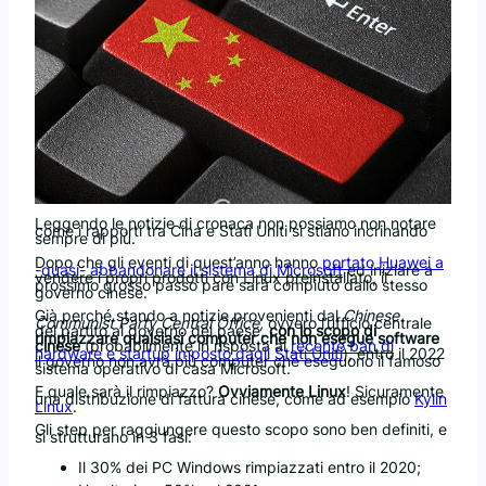
Leggendo le notizie di cronaca non possiamo non notare
come i rapporti tra Cina e Stati Uniti si stiano incrinando
sempre di più.
Dopo che gli eventi di quest’anno hanno
portato Huawei a
-quasi- abbandonare il sistema di Microsoft
ed iniziare a
vendere i propri prodotti con Linux preinstallato, il
prossimo grosso passo pare sarà compiuto dallo stesso
governo cinese.
Già perché stando a notizie provenienti dal
Chinese
Communist Party Central Office,
ovvero l’ufficio centrale
del partito al governo del paese,
con lo scopo di
rimpiazzare qualsiasi computer che non esegue software
cinese
(probabilmente in risposta al
recente ban di
hardware e startup imposto dagli Stati Uniti
), entro il 2022
il governo non avrà più computer che eseguono il famoso
sistema operativo di casa Microsoft.
E quale sarà il rimpiazzo?
Ovviamente Linux
! Sicuramente
una distribuzione di fattura cinese, come ad esempio
Kylin
Linux
.
Gli step per raggiungere questo scopo sono ben definiti, e
si strutturano in 3 fasi:
Il 30% dei PC Windows rimpiazzati entro il 2020;