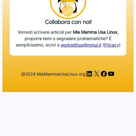
Collabora con noi!
Vorresti scrivere articoli per
Mia Mamma Usa Linux
,
proporre temi o segnalare problematiche? È
semplicissimo, scrivi a
workwithus@mmul.it
(
Privacy
)
LinkedIn
X
Facebook
YouTub
@2024 MiaMammaUsaLinux.org