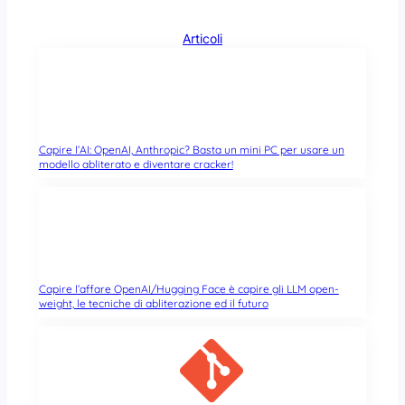
Articoli
Capire l’AI: OpenAI, Anthropic? Basta un mini PC per usare un
modello abliterato e diventare cracker!
Capire l’affare OpenAI/Hugging Face è capire gli LLM open-
weight, le tecniche di abliterazione ed il futuro