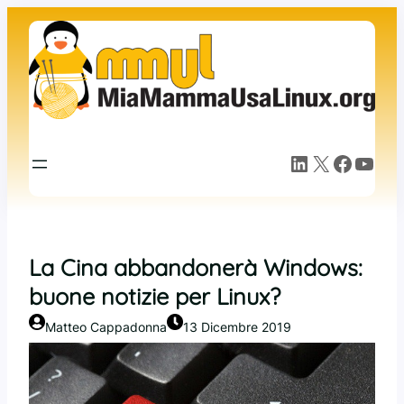
Vai
al
contenuto
LinkedIn
X
Facebook
YouTube
La Cina abbandonerà Windows:
buone notizie per Linux?
Matteo Cappadonna
13 Dicembre 2019