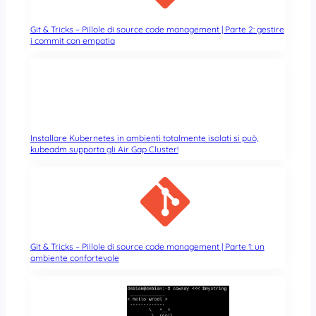
Git & Tricks – Pillole di source code management | Parte 2: gestire
i commit con empatia
Installare Kubernetes in ambienti totalmente isolati si può,
kubeadm supporta gli Air Gap Cluster!
Git & Tricks – Pillole di source code management | Parte 1: un
ambiente confortevole