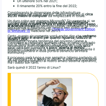
Un ulteriore 50% nel 2021;
Il rimanente 20% entro la fine del 2022;
Considerando la dimensione delle infrastrutture
governative del paese dell’est, stiamo parlando di
circa
20/30 milioni di computer
da rimpiazzare in totale.
Un duro colpo per mamma Microsoft? Sicuramente si, se
consideriamo che
questa mossa sarà plausibilmente
seguita dalla richiesta di fare lo stesso dal governo verso
le aziende private
su territorio cinese, nonostante gli sforzi
dell’azienda di Redmond per tenersi ben stretti quel
mercato (ad esempio con la
Chinese Government Edition
di Windows 10
rilasciata nel 2017).
Certo, questo sicuramente vorrà anche dire che
vedremo
un certo salto in avanti per quanto riguarda l’utilizzo di
sistemi Linux
.
Nonostante l’innata tendenza del governo Cinese a
controllare e censurare qualsiasi cosa -in netto contrasto
con la filosofia del pinguino- faccia pensare che questa
fantomatica
distro
(indipendentemente da quale essa
sarà) sarà ben custodita e
poco “aperta al mondo”
,
limitando l’impatto che la forza-lavoro che sicuramente il
governo riverserà in essa porterà beneficio all’intera
community.
Il processo sarà lungo e non semplice (stiamo parlando di
far cambiare OS a milioni di utenti), e sulla carta potrebbe
anche portare benefici al nostro amato sistema operativo,
ma i dubbi son tanti.
Sarà quindi il 2022 l’anno di Linux?