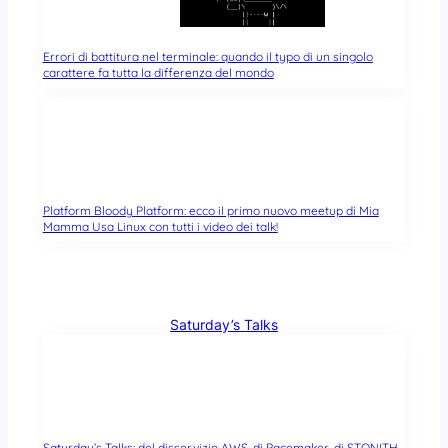
Errori di battitura nel terminale: quando il typo di un singolo
carattere fa tutta la differenza del mondo
Platform Bloody Platform: ecco il primo nuovo meetup di Mia
Mamma Usa Linux con tutti i video dei talk!
Saturday’s Talks
Saturday’s Talks: del disservizio AWS, di Pacemaker, di STONITH