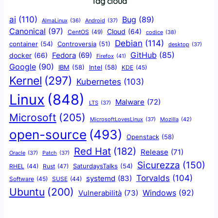
Tag cloud
ai
(110)
Bug
(89)
AlmaLinux
(36)
Android
(37)
Canonical
(97)
Cloud
(64)
CentOS
(49)
codice
(38)
Debian
(114)
container
(54)
Controversia
(51)
desktop
(37)
GitHub
(85)
docker
(66)
Fedora
(69)
Firefox
(41)
Google
(90)
IBM
(58)
Intel
(58)
KDE
(45)
Kernel
(297)
Kubernetes
(103)
Linux
(848)
Malware
(72)
LTS
(37)
Microsoft
(205)
Mozilla
(42)
MicrosoftLovesLinux
(37)
open-source
(493)
Openstack
(58)
Red Hat
(182)
Release
(71)
Oracle
(37)
Patch
(37)
Sicurezza
(150)
SaturdaysTalks
(54)
Rust
(47)
RHEL
(44)
Torvalds
(104)
systemd
(83)
Software
(45)
SUSE
(44)
Ubuntu
(200)
Windows
(92)
Vulnerabilità
(73)