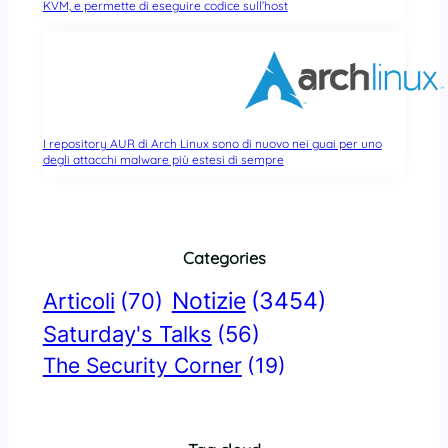
KVM, e permette di eseguire codice sull’host
I repository AUR di Arch Linux sono di nuovo nei guai per uno
degli attacchi malware più estesi di sempre
Categories
Notizie
(3454)
Articoli
(70)
Saturday's Talks
(56)
The Security Corner
(19)