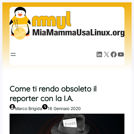
Vai
al
contenuto
LinkedIn
X
Facebook
YouTube
Come ti rendo obsoleto il
reporter con la I.A.
Marco Brigida
16 Gennaio 2020