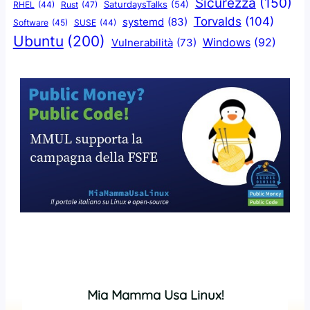
Sicurezza
(150)
SaturdaysTalks
(54)
Rust
(47)
RHEL
(44)
Torvalds
(104)
systemd
(83)
Software
(45)
SUSE
(44)
Ubuntu
(200)
Windows
(92)
Vulnerabilità
(73)
Mia Mamma Usa Linux!