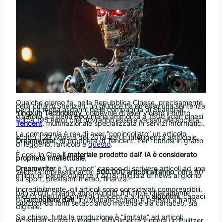
Qualche giorno fa, nella Repubblica Cinese, precisamente
nella città di Shenzen, un giudice ha emesso una sentenza
per una multa ai danni della compagnia di Shanghai
Yingxun Technology
, colpevole di aver violato il diritto
d’autore. La pena pecuniaria ammonta a 1500 yuan cinesi
(circa 195 euro) che dovranno essere versati alla società
Tencent
, multinazionale specializzata in servizi informatici.
La compagnia è rea di aver “copincollato” un articolo
scritto il 20 Agosto del 2018 da un intelligenza artificiale,
Dreamwriter
, di proprietà di Tencent. Per i curiosi in grado
di leggerlo, l’articolo è
questo
.
È così: in Cina
il materiale prodotto dall’ IA è considerato
proprietà intellettuale
.
Dreamwriter
è “un robot” capace di scrivere articoli ad una
velocità impressionante:
500.000 articoli all’anno
, oltre 80
milioni di parole durante il 2018: migliaia di news al giorno
su sport, previsioni meteo, finanza.
Incredibilmente, gli articoli sono considerati comprensibili,
ben scritti, chiari e approfonditi. Il tutto è chiaramente
merito degli ingegneri di Tencent e ai loro
algoritmi
, capaci
di
raccogliere dati
, individuare schemi e pattern e trarre
citazioni da fonti setacciando materiale sia cartaceo, sia
digitale.
Sia chiaro, tutta la produzione è “limitata” ad articoli
incentrati su dati o eventi, difficilmente vincerà un Pulitzer