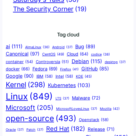
The Security Corner
(19)
Tag cloud
ai
(111)
Bug
(89)
AlmaLinux
(36)
Android
(37)
Canonical
(97)
Cloud
(64)
CentOS
(49)
codice
(38)
Debian
(115)
container
(54)
Controversia
(51)
desktop
(37)
GitHub
(85)
docker
(66)
Fedora
(69)
Firefox
(41)
Google
(90)
IBM
(58)
Intel
(58)
KDE
(45)
Kernel
(298)
Kubernetes
(103)
Linux
(849)
Malware
(72)
LTS
(37)
Microsoft
(205)
Mozilla
(42)
MicrosoftLovesLinux
(37)
open-source
(493)
Openstack
(58)
Red Hat
(182)
Release
(71)
Oracle
(37)
Patch
(37)