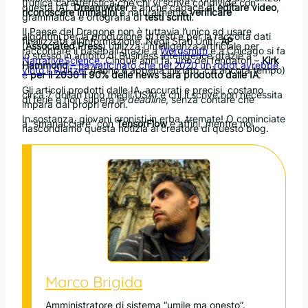
(l’unica caratteristica che chi vi scrive condivide con
questa IA).
Dreamwriter
è anche capace di
editare video
,
riconoscere immagini
e naturalmente
verificare
grammatica e ortografia di
testi scritti
.
Il Paese del Dragone non è tuttavia l’unico ad usare
algoritmi per la produzione di testi e per la raccolta dati
finalizzata all’informazione. Negli Stati Uniti,
AP
(
Associated Press
) utilizza l’intelligenza artificiale per
raccontare il baseball grazie a
Wordsmith
e a Chicago si fa
lo stesso in ambito di Business Intelligence grazie a
NarrativeScience
. Cinque anni fa, uno dei fondatori –
Kirk
Hammond
–
ha vaticinato che nel 2020 un robot avrebbe
vinto il Pulitzer
(l’anno è appena iniziato, c’è ancora tempo)
e
per il 2030 il 90% delle news sarà prodotto dalle IA
.
Gli articoli prodotti dalle IA, accurati e precisi, costano
circa 7 dollari l’uno (negli USA) e chi li scrive non necessita
di ferie e non supera le
deadline
, senza contare che
impara dai propri errori.
In sostanza, giovani cronisti in erba, tremate! O cominciate
a “smanacciare” con
TensorFlow
e affini, mentre noi
nascondiamo questa notizia al creatore di questo blog.
Marco Brigida
Amministratore di sistema “umile ma onesto”.