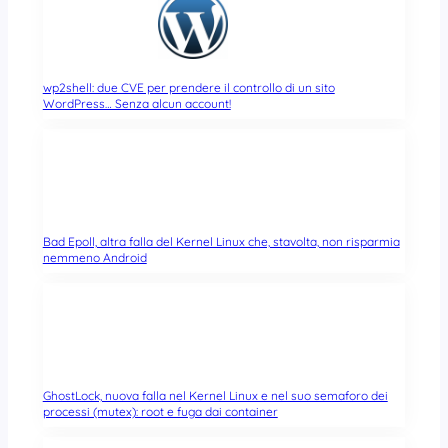
wp2shell: due CVE per prendere il controllo di un sito
WordPress… Senza alcun account!
Bad Epoll, altra falla del Kernel Linux che, stavolta, non risparmia
nemmeno Android
GhostLock, nuova falla nel Kernel Linux e nel suo semaforo dei
processi (mutex): root e fuga dai container