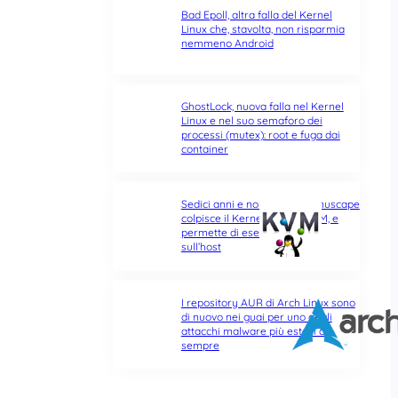
Bad Epoll, altra falla del Kernel
Linux che, stavolta, non risparmia
nemmeno Android
GhostLock, nuova falla nel Kernel
Linux e nel suo semaforo dei
processi (mutex): root e fuga dai
container
Sedici anni e non sentirli: Januscape
colpisce il Kernel Linux e KVM, e
permette di eseguire codice
sull’host
I repository AUR di Arch Linux sono
di nuovo nei guai per uno degli
attacchi malware più estesi di
sempre