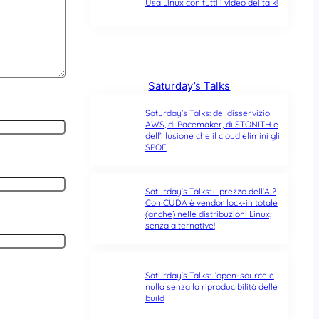
Usa Linux con tutti i video dei talk!
Saturday’s Talks
Saturday’s Talks: del disservizio
AWS, di Pacemaker, di STONITH e
dell’illusione che il cloud elimini gli
SPOF
Saturday’s Talks: il prezzo dell’AI?
Con CUDA è vendor lock-in totale
(anche) nelle distribuzioni Linux,
senza alternative!
Saturday’s Talks: l’open-source è
nulla senza la riproducibilità delle
build