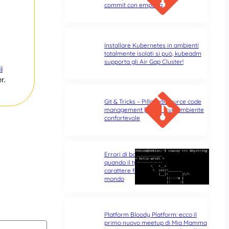
commit con empatia
Installare Kubernetes in ambienti
totalmente isolati si può, kubeadm
supporta gli Air Gap Cluster!
i
r.
Git & Tricks – Pillole di source code
management | Parte 1: un ambiente
confortevole
Errori di battitura nel terminale:
quando il typo di un singolo
carattere fa tutta la differenza del
mondo
Platform Bloody Platform: ecco il
primo nuovo meetup di Mia Mamma