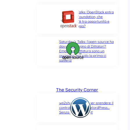
Saturday’s Talks: OpenStack entra
nella Linux Foundation, che
differenza c’è tra opportunità e
ultima spiaggia?
Saturday’s Talks: l’open-source ha
davvero bisogno di Dittatori?
Empatia e Dittatura sono un
ossimoro, ma solo la prima ci
salverà!
The Security Corner
wp2shell: due CVE per prendere il
controllo di un sito WordPress…
Senza alcun account!