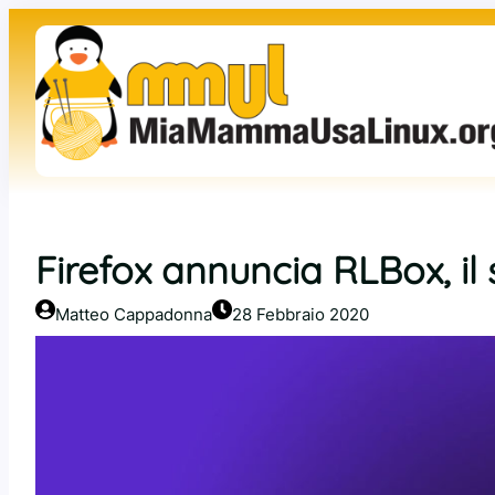
Vai
al
contenuto
Firefox annuncia RLBox, i
Matteo Cappadonna
28 Febbraio 2020