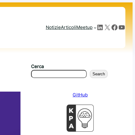
LinkedIn
X
Facebook
YouTube
Notizie
Articoli
Meetup
Cerca
Search
GitHub