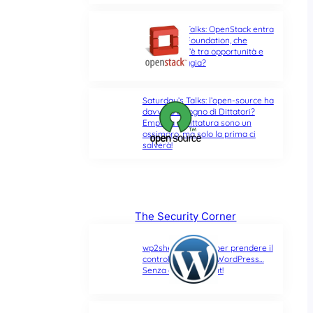
Saturday’s Talks: OpenStack entra
nella Linux Foundation, che
differenza c’è tra opportunità e
ultima spiaggia?
Saturday’s Talks: l’open-source ha
davvero bisogno di Dittatori?
Empatia e Dittatura sono un
ossimoro, ma solo la prima ci
salverà!
The Security Corner
wp2shell: due CVE per prendere il
controllo di un sito WordPress…
Senza alcun account!