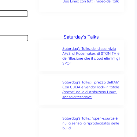
Usa Linux con tutti i video dei talk!
Saturday’s Talks
Saturday’s Talks: del disservizio
AWS, di Pacemaker, di STONITH e
dell’illusione che il cloud elimini gli
SPOF
Saturday’s Talks: il prezzo dell’AI?
Con CUDA è vendor lock-in totale
(anche) nelle distribuzioni Linux,
senza alternative!
Saturday’s Talks: l’open-source è
nulla senza la riproducibilità delle
build