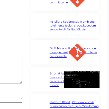
commit con empatia
Installare Kubernetes in ambienti
totalmente isolati si può, kubeadm
supporta gli Air Gap Cluster!
Git & Tricks – Pillole di source code
management | Parte 1: un ambiente
confortevole
Errori di battitura nel terminale:
quando il typo di un singolo
carattere fa tutta la differenza del
mondo
Platform Bloody Platform: ecco il
primo nuovo meetup di Mia Mamma