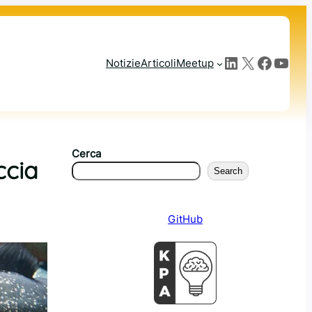
LinkedIn
X
Facebook
YouTube
Notizie
Articoli
Meetup
Cerca
ccia
Search
GitHub