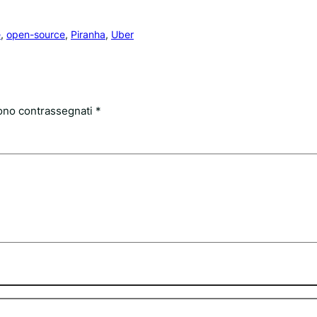
e
, 
open-source
, 
Piranha
, 
Uber
sono contrassegnati
*