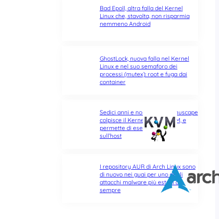
Bad Epoll, altra falla del Kernel
Linux che, stavolta, non risparmia
nemmeno Android
GhostLock, nuova falla nel Kernel
Linux e nel suo semaforo dei
processi (mutex): root e fuga dai
container
Sedici anni e non sentirli: Januscape
colpisce il Kernel Linux e KVM, e
permette di eseguire codice
sull’host
I repository AUR di Arch Linux sono
di nuovo nei guai per uno degli
attacchi malware più estesi di
sempre