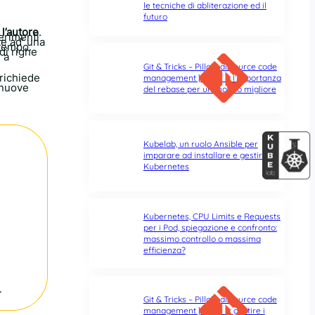
le tecniche di abliterazione ed il
futuro
e
l’autore
.
ferimenti
e ad’ una
 tempo.
di righe
 a
Git & Tricks – Pillole di source code
richiede
management | Parte 3: l’importanza
 nuove
del rebase per un mondo migliore
Kubelab, un ruolo Ansible per
imparare ad installare e gestire
Kubernetes
Kubernetes, CPU Limits e Requests
per i Pod, spiegazione e confronto:
massimo controllo o massima
efficienza?
.
Git & Tricks – Pillole di source code
management | Parte 2: gestire i