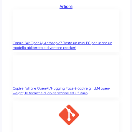
Articoli
Capire l’AI: OpenAI, Anthropic? Basta un mini PC per usare un
modello abliterato e diventare cracker!
Capire l’affare OpenAI/Hugging Face è capire gli LLM open-
weight, le tecniche di abliterazione ed il futuro