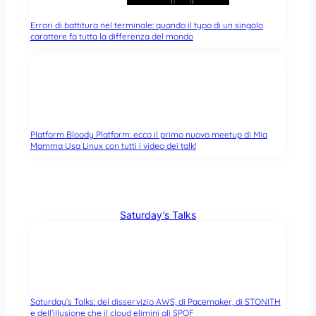
Errori di battitura nel terminale: quando il typo di un singolo
carattere fa tutta la differenza del mondo
Platform Bloody Platform: ecco il primo nuovo meetup di Mia
Mamma Usa Linux con tutti i video dei talk!
Saturday’s Talks
Saturday’s Talks: del disservizio AWS, di Pacemaker, di STONITH
e dell’illusione che il cloud elimini gli SPOF