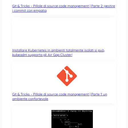
Git & Tricks – Pillole di source code management | Parte 2: gestire
i commit con empatia
Installare Kubernetes in ambienti totalmente isolati si può,
kubeadm supporta gli Air Gap Cluster!
Git & Tricks – Pillole di source code management | Parte 1: un
ambiente confortevole