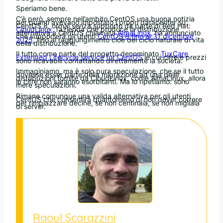
Speriamo bene.
C’è però, sempre nell’ambito CentOS una buona notizia
per quanti avevano impostato i propri datacenter su
CentOS 8, ormai senza supporto da parte di Red Hat:
CloudLinux
, l’azienda che produce la distribuzione
alternativa a CentOS chiamata
AlmaLinux
, ha annunciato
che supporterà gli utenti
CentOS 8 fino al 31 dicembre
2025
, fino al raggiungimento cioè del ciclo naturale di vita
della distribuzione.
Il tutto come parte del progetto denominato
TuxCare
Extended Lifecycle service for CentOS
le cui cifre e prezzi
sono ricavabili contattando direttamente la società.
Immaginiamo, ma è solo pura speculazione, che se il tutto
dovesse esser parte della migrazione ad una delle
distribuzioni fornite da CloudLinux, come AlmaLinux, allora
le cifre non saranno esorbitanti. Ma lo ripetiamo: sono
mere speculazioni.
Rimane comunque una valida alternativa per gli utenti
CentOS che consentirà quantomeno di non dover correre
per rimpiazzare decine, se non centinaia, se non migliaia
di server.
Raoul Scarazzini