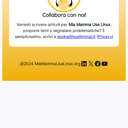
Collabora con noi!
Vorresti scrivere articoli per
Mia Mamma Usa Linux
,
proporre temi o segnalare problematiche? È
semplicissimo, scrivi a
workwithus@mmul.it
(
Privacy
)
LinkedIn
X
Facebook
YouTub
@2024 MiaMammaUsaLinux.org