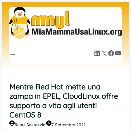
Vai
al
contenuto
LinkedIn
X
Facebook
YouTube
Mentre Red Hat mette una
zampa in EPEL, CloudLinux offre
supporto a vita agli utenti
CentOS 8
Raoul Scarazzini
7 Settembre 2021