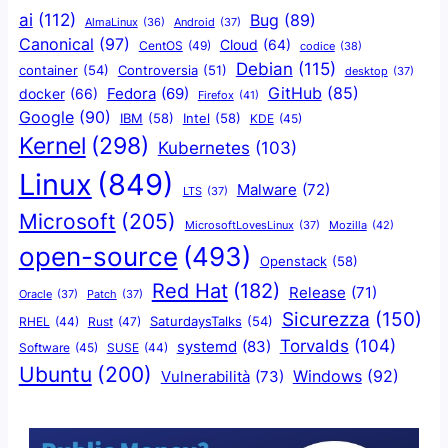
ai
(112)
Bug
(89)
AlmaLinux
(36)
Android
(37)
Canonical
(97)
Cloud
(64)
CentOS
(49)
codice
(38)
Debian
(115)
container
(54)
Controversia
(51)
desktop
(37)
GitHub
(85)
docker
(66)
Fedora
(69)
Firefox
(41)
Google
(90)
IBM
(58)
Intel
(58)
KDE
(45)
Kernel
(298)
Kubernetes
(103)
Linux
(849)
Malware
(72)
LTS
(37)
Microsoft
(205)
Mozilla
(42)
MicrosoftLovesLinux
(37)
open-source
(493)
Openstack
(58)
Red Hat
(182)
Release
(71)
Oracle
(37)
Patch
(37)
Sicurezza
(150)
SaturdaysTalks
(54)
Rust
(47)
RHEL
(44)
Torvalds
(104)
systemd
(83)
Software
(45)
SUSE
(44)
Ubuntu
(200)
Windows
(92)
Vulnerabilità
(73)