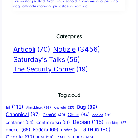
I repository AUR di Arch Linux sono di nuovo nei guai per uno
degli attacchi malware più estesi di sempre
Categories
Notizie
(3456)
Articoli
(70)
Saturday's Talks
(56)
The Security Corner
(19)
Tag cloud
ai
(112)
Bug
(89)
AlmaLinux
(36)
Android
(37)
Canonical
(97)
Cloud
(64)
CentOS
(49)
codice
(38)
Debian
(115)
container
(54)
Controversia
(51)
desktop
(37)
GitHub
(85)
docker
(66)
Fedora
(69)
Firefox
(41)
Google
(90)
IBM
(58)
Intel
(58)
KDE
(45)