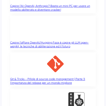
Capire l’AI: OpenAI, Anthropic? Basta un mini PC per usare un
modello abliterato e diventare cracker!
Capire l’affare OpenAI/Hugging Face è capire gli LLM open-
weight, le tecniche di abliterazione ed il futuro
Git & Tricks – Pillole di source code management | Parte 3:
l’importanza del rebase per un mondo migliore