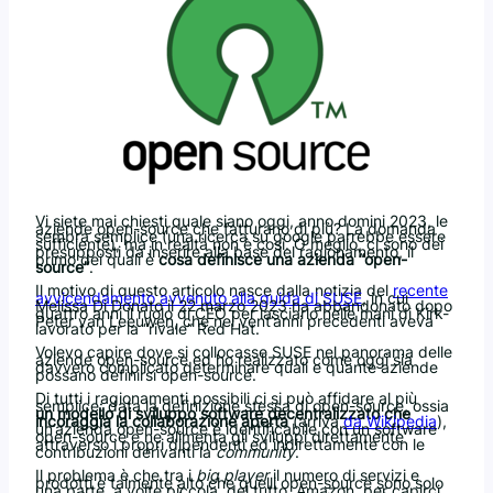
Vi siete mai chiesti quale siano oggi, anno domini 2023, le
aziende open-source che fatturano di più? La domanda
sembra semplice (una ricerca su google parrebbe essere
sufficiente), ma in realtà non è così. O meglio, ci sono dei
presupposti da inserire alla base del ragionamento, il
primo dei quali è
cosa definisce una azienda “open-
source”
.
Il motivo di questo articolo nasce dalla notizia del
recente
avvicendamento avvenuto alla guida di SUSE
, in cui
Melissa Di Donato il 22 marzo 2023 ha abbandonato dopo
quattro anni il ruolo di CEO per lasciarlo nelle mani di Kirk-
Peter van Leeuwen, che nei vent’anni precedenti aveva
lavorato per la “rivale” Red Hat.
Volevo capire dove si collocasse SUSE nel panorama delle
aziende open-source ed ho realizzato come oggi sia
davvero complicato determinare quali e quante aziende
possano definirsi open-source.
Di tutti i ragionamenti possibili ci si può affidare al più
semplice: data la definizione stessa di open-source, ossia
un modello di sviluppo software decentralizzato che
incoraggia la collaborazione aperta
(arriva
da Wikipedia
),
un’azienda open-source è identificabile con un software
open-source e ne alimenta gli sviluppi direttamente
attraverso i propri dipendenti ed indirettamente con le
contribuzioni derivanti la
community
.
Il problema è che tra i
big player
il numero di servizi e
prodotti è talmente alto che quelli open-source sono solo
una parte, a volte piccola, del tutto. Amazon, per capirci,