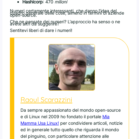
Hashicorp
: 470
milioni
Numeri certamente interessanti, che danno l’idea del
quadro generale delle cose, almeno in termini di aziende
open-source.
Che ne pensate dei numeri? L’approccio ha senso o ne
avete altri da suggerire?
Sentitevi liberi di dare i numeri!
Raoul Scarazzini
Da sempre appassionato del mondo open-source
e di Linux nel 2009 ho fondato il portale
Mia
Mamma Usa Linux!
per condividere articoli, notizie
ed in generale tutto quello che riguarda il mondo
del pinguino, con particolare attenzione alle