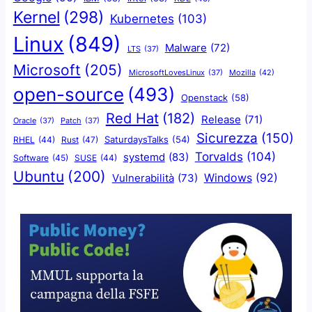
Kernel
(298)
Kubernetes
(103)
Linux
(849)
Malware
(72)
LTS
(37)
Microsoft
(205)
Mozilla
(42)
MicrosoftLovesLinux
(37)
open-source
(493)
Openstack
(58)
Red Hat
(182)
Release
(71)
Oracle
(37)
Patch
(37)
Sicurezza
(150)
SaturdaysTalks
(54)
Rust
(47)
RHEL
(44)
Torvalds
(104)
systemd
(83)
Software
(45)
SUSE
(44)
Ubuntu
(200)
Windows
(92)
Vulnerabilità
(73)