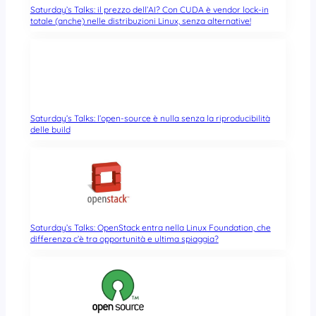
Saturday’s Talks: il prezzo dell’AI? Con CUDA è vendor lock-in
totale (anche) nelle distribuzioni Linux, senza alternative!
Saturday’s Talks: l’open-source è nulla senza la riproducibilità
delle build
Saturday’s Talks: OpenStack entra nella Linux Foundation, che
differenza c’è tra opportunità e ultima spiaggia?