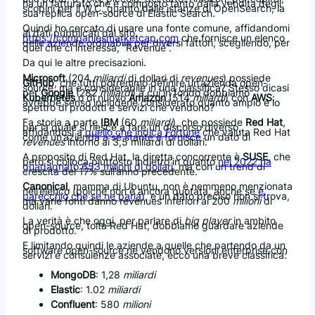
ha un fatturato che è composto tanto dalla vendita degli
scopini per il W.C. quanto dalle istanze di OpenSearch, la
sua replica open-source di Elastic Search.
Quindi ho cercato di usare una fonte comune, affidandomi
ai dati pubblicati dal sito
https://companiesmarketcap.com
che fornisce un elenco
delle aziende ordinabile per diversi fattori, scegliendo, per
quel che ci interessa, “Revenue”.
Da qui le altre precisazioni.
Microsoft
(204
miliardi
di dollari di
revenues
) possiede
GitHub
, che tutti potremmo definire un’azienda open-
source, ma è considerabile in una classifica? Stesso dicasi
per
Google
(282
miliardi
) a cui in fondo dobbiamo
Kubernetes
o di nuovo
Amazon
(514
miliardi
) con
AWS
:
avrebbe senso includerle considerato quanto ampio è lo
spettro di prodotti e servizi che vendono?
Fa storia a parte
IBM
(60
miliardi
), che possiede
Red Hat
,
per la quale si riesce a fare un discorso diverso,
affidandosi a
quello che indica Fortune
che valuta Red Hat
come un’azienda a sé stante e fornisce un dato di
revenues
intorno ai 3,5 miliardi di dollari.
A proposito di Red Hat, la diretta concorrente è
SUSE
, che
però si colloca piuttosto indietro in quanto
nel 2022 ha
guadagnato 653 milioni di dollari
, ma con un trend di
crescita del 17% sull’anno precedente.
Canonical
, mamma di Ubuntu, non è nemmeno menzionata
nell’elenco (poiché non è ancora quotata, anche se
è
parecchio che se ne parla
), e un dato preciso non si trova,
ma varie fonti danno revenues inferiori ai 200
milioni
di
dollari.
La verità è che oggi, per parlare di
big player
in ambito
open-source, tolta Red Hat, dobbiamo guardare aziende
di prodotto.
E limitando quindi le aziende a quelle che partendo da un
software open-source ne vendono versioni enterprise con
servizi e consulenze associate, ecco una breve classifica:
MongoDB
: 1,28
miliardi
Elastic
: 1.02
miliardi
Confluent
: 580
milioni