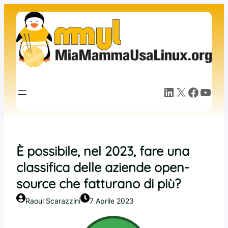
Vai
al
contenuto
LinkedIn
X
Facebook
YouTube
È possibile, nel 2023, fare una
classifica delle aziende open-
source che fatturano di più?
Raoul Scarazzini
7 Aprile 2023