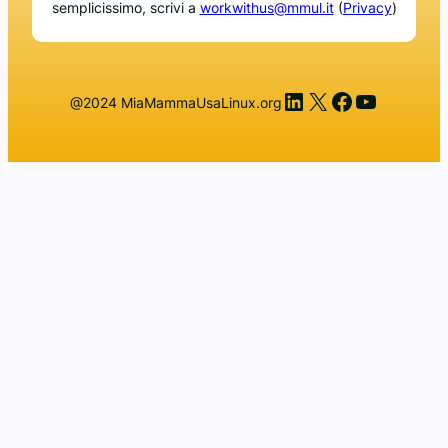
semplicissimo, scrivi a
workwithus@mmul.it
(
Privacy
)
LinkedIn
X
Facebook
YouTub
@2024 MiaMammaUsaLinux.org