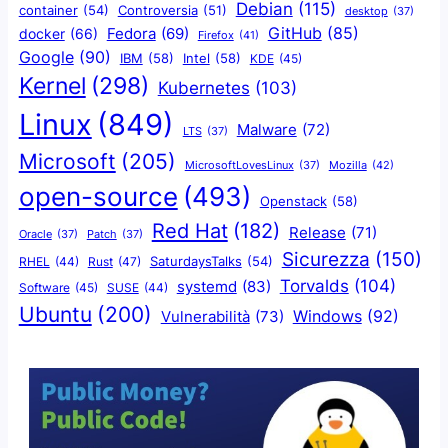
Debian
(115)
container
(54)
Controversia
(51)
desktop
(37)
GitHub
(85)
docker
(66)
Fedora
(69)
Firefox
(41)
Google
(90)
IBM
(58)
Intel
(58)
KDE
(45)
Kernel
(298)
Kubernetes
(103)
Linux
(849)
Malware
(72)
LTS
(37)
Microsoft
(205)
Mozilla
(42)
MicrosoftLovesLinux
(37)
open-source
(493)
Openstack
(58)
Red Hat
(182)
Release
(71)
Oracle
(37)
Patch
(37)
Sicurezza
(150)
SaturdaysTalks
(54)
Rust
(47)
RHEL
(44)
Torvalds
(104)
systemd
(83)
Software
(45)
SUSE
(44)
Ubuntu
(200)
Windows
(92)
Vulnerabilità
(73)