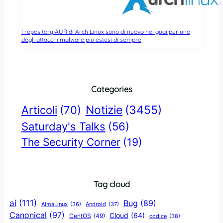
I repository AUR di Arch Linux sono di nuovo nei guai per uno
degli attacchi malware più estesi di sempre
Categories
Notizie
(3455)
Articoli
(70)
Saturday's Talks
(56)
The Security Corner
(19)
Tag cloud
ai
(111)
Bug
(89)
AlmaLinux
(36)
Android
(37)
Canonical
(97)
Cloud
(64)
CentOS
(49)
codice
(38)