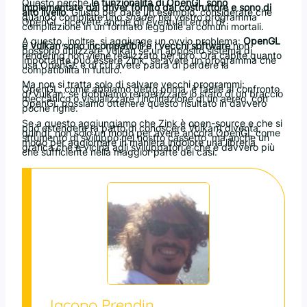
Questo perché
le funzionalità di OpenGL sono
implementate dal driver fornito dal costruttore e sono di
alto livello
. Giusto per dare un esempio, considerate che
quando compilate uno
shader
nel vostro programma
OpenGL, ricevete anche gli eventuali errori di
compilazione in un formato leggibile ai comuni mortali.
A questo, inoltre, si aggiunge un ovvio problema:
OpenGL
e Vulkan sono incompatibili e i vecchi software
non
possono utilizzare Vulkan se un apposito sistema di
rendering non viene realizzato per loro. Ora capite quanto
importante può essere Zink, se avete un programma che
usa OpenGL e di cui avete paura di perdere la
compatibilità in futuro.
Ma non si tratta solo di salvare vecchi programmi:
OpenGL, come abbiamo detto prima, è facile al confronto
di Vulkan: se dobbiamo renderizzare lo stato di un braccio
meccanico o visualizzare l’inclinazione di un aereo, con
OpenGL possiamo ottenere questo risultato in davvero
poche righe.
Se a questo aggiungiamo che Zink è open-source e che si
può estendere (a patto di conoscere Vulkan) diventa,
quindi, non solo un modo per avere ancora OpenGL come
strumento di sviluppo nel nostro cassetto, ma anche un
modo per aggiornare in maniera indolore una libreria
grafica che è vicina agli sviluppatori e che è davvero più
che sufficiente nella maggior parte dei casi.
Jacopo Prendin