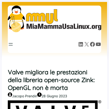
Vai
al
contenuto
LinkedIn
X
Facebook
YouTube
Valve migliora le prestazioni
della libreria open-source Zink:
OpenGL non è morta
Jacopo Prendin
28 Giugno 2023