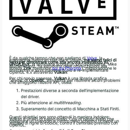
È da qualche tempo che non parliamo di
Valve
, la
compagnia dietro ad Half-life e Steam,
ma siamo felici di
farlo per dimostrare come stia ancora investendo su
GNU/Linux
: la settimana scorsa un loro dipendente, Mike
Blumenkrantz, ha introdotto delle ottimizzazioni alla
libreria
Zink
(descritte
qui da Phoronix
), migliorandone le
prestazioni e avvicinandosi di più a re-implementare
OpenGL 4.x attraverso
Vulkan
.
Per chi non lo sapesse,
Vulkan
è una libreria grafica
“erede” di
OpenGL
, introdotta per risolvere alcuni problemi
che affliggono l’illustre API, ossia:
Prestazioni diverse a seconda dell’implementazione
del driver.
Più attenzione al
multithreading
.
Superamento del concetto di Macchina a Stati Finiti.
Questi obiettivi non sono ottenuti in maniera indolore:
Vulkan è un’API di basso livello. Così di basso livello che
disegnare un triangolo al centro dello schermo richiede un
migliaio
di righe di codice, contro il
centinaio
previsto con
OpenGL.