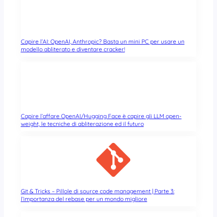
Capire l’AI: OpenAI, Anthropic? Basta un mini PC per usare un
modello abliterato e diventare cracker!
Capire l’affare OpenAI/Hugging Face è capire gli LLM open-
weight, le tecniche di abliterazione ed il futuro
Git & Tricks – Pillole di source code management | Parte 3:
l’importanza del rebase per un mondo migliore