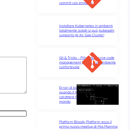
commit con empatia
Installare Kubernetes in ambienti
totalmente isolati si può, kubeadm
supporta gli Air Gap Cluster!
Git & Tricks – Pillole di source code
management | Parte 1: un ambiente
confortevole
Errori di battitura nel terminale:
quando il typo di un singolo
carattere fa tutta la differenza del
mondo
Platform Bloody Platform: ecco il
primo nuovo meetup di Mia Mamma