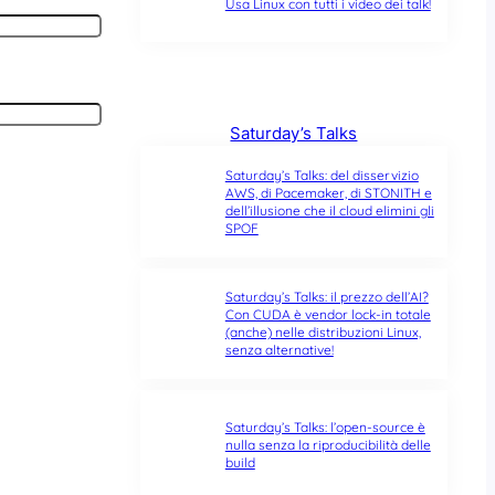
Usa Linux con tutti i video dei talk!
Saturday’s Talks
Saturday’s Talks: del disservizio
AWS, di Pacemaker, di STONITH e
dell’illusione che il cloud elimini gli
SPOF
Saturday’s Talks: il prezzo dell’AI?
Con CUDA è vendor lock-in totale
(anche) nelle distribuzioni Linux,
senza alternative!
Saturday’s Talks: l’open-source è
nulla senza la riproducibilità delle
build