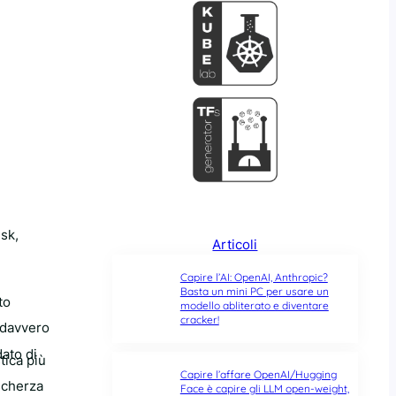
sk,
Articoli
Capire l’AI: OpenAI, Anthropic?
Basta un mini PC per usare un
to
modello abliterato e diventare
cracker!
o davvero
dato di
tica più
Capire l’affare OpenAI/Hugging
 scherza
Face è capire gli LLM open-weight,