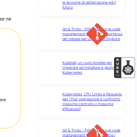
le tecniche di abliterazione ed il
futuro
se ne
Git & Tricks – Pillole di source code
management | Parte 3: l’importanza
del rebase per un mondo migliore
Kubelab, un ruolo Ansible per
imparare ad installare e gestire
Kubernetes
Kubernetes, CPU Limits e Requests
per i Pod, spiegazione e confronto:
ere
massimo controllo o massima
efficienza?
Git & Tricks – Pillole di source code
management | Parte 2: gestire i