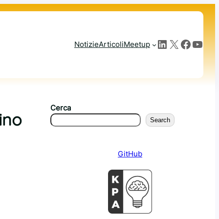
LinkedIn
X
Facebook
YouTube
Notizie
Articoli
Meetup
Cerca
ino
Search
GitHub