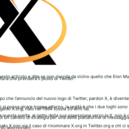
esto articolo e dite se non ricorda da vicino quello che Elon Mu
atura che prenderà il posto di Twitter:
opo che l’annuncio del nuovo logo di Twitter, pardon X, è diventa
 si possa girare troppo attorno, la realtà è che i due loghi son
ogetto X.org, nato nel 1984 (ossia 39 anni fa).
 questa scelta, al netto della sua ossessione verso la X, non è 
i un cambio di strategia per una delle piattaforme di messaggis
nato X non sia il caso di rinominare X.org in Twitter.org e chi ci
più appropriato: