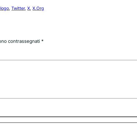
e
logo
, 
Twitter
, 
X
, 
X.Org
sono contrassegnati
*