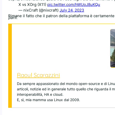
X vs XOrg (X11)
pic.twitter.com/hWUoJ8uKQu
— nixCraft (@nixcraft)
July 24, 2023
Rimane il fatto che il patron della piattaforma è certamente
parli
.
Raoul Scarazzini
Da sempre appassionato del mondo open-source e di Linux
articoli, notizie ed in generale tutto quello che riguarda il
interoperabilità, HA e cloud.
E, sì, mia mamma usa Linux dal 2009.