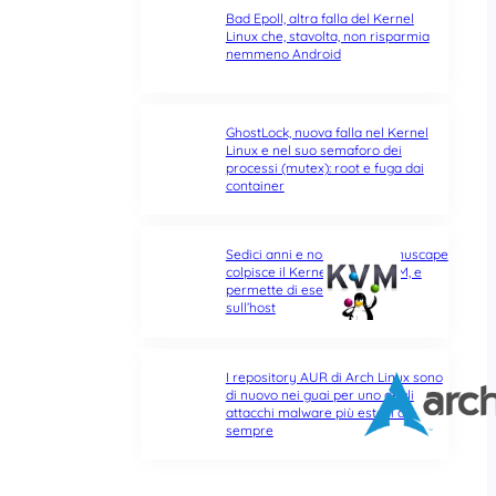
Bad Epoll, altra falla del Kernel
Linux che, stavolta, non risparmia
nemmeno Android
GhostLock, nuova falla nel Kernel
Linux e nel suo semaforo dei
processi (mutex): root e fuga dai
container
Sedici anni e non sentirli: Januscape
colpisce il Kernel Linux e KVM, e
permette di eseguire codice
sull’host
I repository AUR di Arch Linux sono
di nuovo nei guai per uno degli
attacchi malware più estesi di
sempre