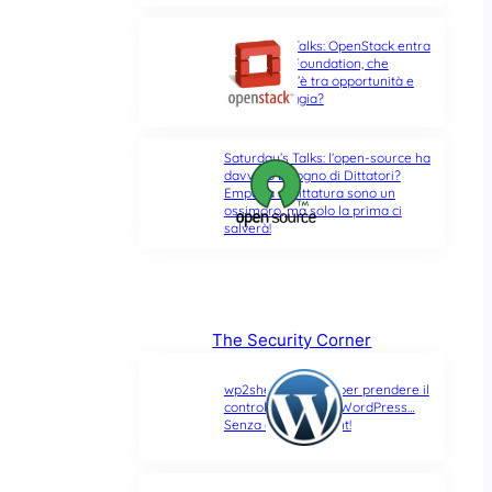
Saturday’s Talks: OpenStack entra
nella Linux Foundation, che
differenza c’è tra opportunità e
ultima spiaggia?
Saturday’s Talks: l’open-source ha
davvero bisogno di Dittatori?
Empatia e Dittatura sono un
ossimoro, ma solo la prima ci
salverà!
The Security Corner
wp2shell: due CVE per prendere il
controllo di un sito WordPress…
Senza alcun account!