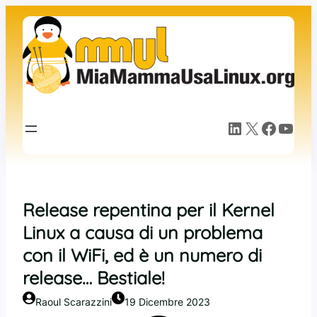
Vai
al
contenuto
LinkedIn
X
Facebook
YouTube
Release repentina per il Kernel
Linux a causa di un problema
con il WiFi, ed è un numero di
release… Bestiale!
Raoul Scarazzini
19 Dicembre 2023