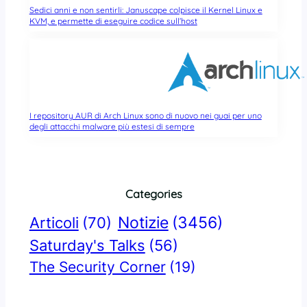
Sedici anni e non sentirli: Januscape colpisce il Kernel Linux e
KVM, e permette di eseguire codice sull’host
I repository AUR di Arch Linux sono di nuovo nei guai per uno
degli attacchi malware più estesi di sempre
Categories
Notizie
(3456)
Articoli
(70)
Saturday's Talks
(56)
The Security Corner
(19)