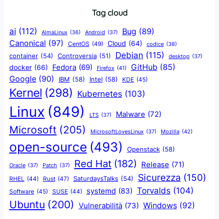
Tag cloud
ai
(112)
Bug
(89)
AlmaLinux
(36)
Android
(37)
Canonical
(97)
Cloud
(64)
CentOS
(49)
codice
(38)
Debian
(115)
container
(54)
Controversia
(51)
desktop
(37)
GitHub
(85)
docker
(66)
Fedora
(69)
Firefox
(41)
Google
(90)
IBM
(58)
Intel
(58)
KDE
(45)
Kernel
(298)
Kubernetes
(103)
Linux
(849)
Malware
(72)
LTS
(37)
Microsoft
(205)
Mozilla
(42)
MicrosoftLovesLinux
(37)
open-source
(493)
Openstack
(58)
Red Hat
(182)
Release
(71)
Oracle
(37)
Patch
(37)
Sicurezza
(150)
SaturdaysTalks
(54)
Rust
(47)
RHEL
(44)
Torvalds
(104)
systemd
(83)
Software
(45)
SUSE
(44)
Ubuntu
(200)
Windows
(92)
Vulnerabilità
(73)