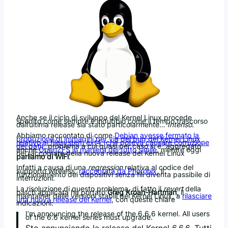
Anche se il ciclo di sviluppo del Kernel Linux procede
spedito come sempre è indubbio come il tempo trascorso
dall’ultima release sia stato particolarmente…
Intenso
.
Abbiamo raccontato di come
Debian avesse fermato la
produzione di immagini per via del bug del Kernel Linux
relativo al filesystem ext4 (che poteva causare corruzione
dei dati)
, problema a cui quasi per caso si è “aggregato”
anche
OpenZFS in maniera del tutto simile
, mentre oggi
nel raccontare della nuova release del Kernel Linux
parliamo di WiFi
.
Infatti a causa di una
regression
relativa al codice del
supporto wireless,
raccontata da Phoronix
, il
funzionamento dei dispositivi senza fili diventa passibile di
interruzioni.
La risoluzione di questo problema, di fatto il
revert
della
patch applicata ha portato
Greg Kroah-Hartman
, il
maintainer delle versioni stabili del Kernel Linux, a
rilasciare
una nuova release del Kernel
, con queste chiare
indicazioni:
I’m announcing the release of the 6.6.6 kernel. All users
of the 6.6 kernel series must upgrade.