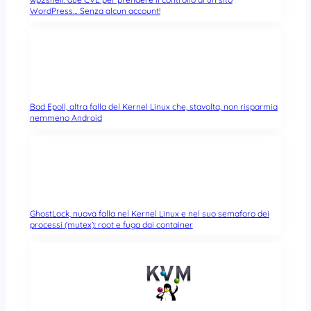
WordPress… Senza alcun account!
Bad Epoll, altra falla del Kernel Linux che, stavolta, non risparmia
nemmeno Android
GhostLock, nuova falla nel Kernel Linux e nel suo semaforo dei
processi (mutex): root e fuga dai container