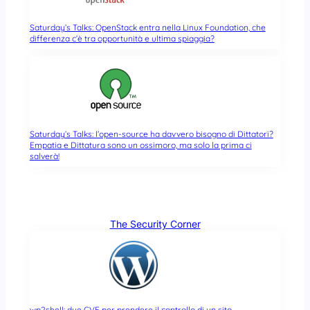
Saturday’s Talks: OpenStack entra nella Linux Foundation, che
differenza c’è tra opportunità e ultima spiaggia?
Saturday’s Talks: l’open-source ha davvero bisogno di Dittatori?
Empatia e Dittatura sono un ossimoro, ma solo la prima ci
salverà!
The Security Corner
wp2shell: due CVE per prendere il controllo di un sito