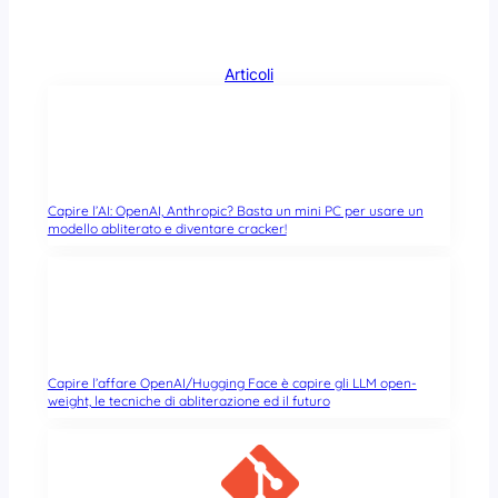
Articoli
Capire l’AI: OpenAI, Anthropic? Basta un mini PC per usare un
modello abliterato e diventare cracker!
Capire l’affare OpenAI/Hugging Face è capire gli LLM open-
weight, le tecniche di abliterazione ed il futuro